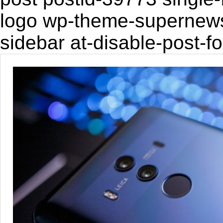
logo wp-theme-supernewsp
sidebar at-disable-post-f