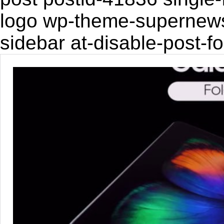
logo wp-theme-supernewsp
sidebar at-disable-post-f