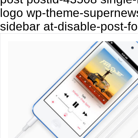
logo wp-theme-supernewsp
sidebar at-disable-post-f