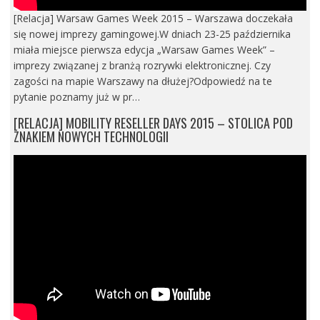
[Relacja] Warsaw Games Week 2015 – Warszawa doczekała
się nowej imprezy gamingowej.W dniach 23-25 października
miała miejsce pierwsza edycja „Warsaw Games Week” –
imprezy związanej z branżą rozrywki elektronicznej. Czy
zagości na mapie Warszawy na dłużej?Odpowiedź na te
pytanie poznamy już w pr…
[RELACJA] MOBILITY RESELLER DAYS 2015 – STOLICA POD
ZNAKIEM NOWYCH TECHNOLOGII