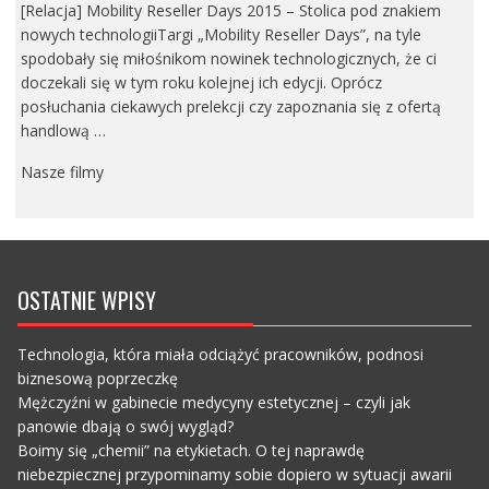
[Relacja] Mobility Reseller Days 2015 – Stolica pod znakiem
nowych technologiiTargi „Mobility Reseller Days”, na tyle
spodobały się miłośnikom nowinek technologicznych, że ci
doczekali się w tym roku kolejnej ich edycji. Oprócz
posłuchania ciekawych prelekcji czy zapoznania się z ofertą
handlową …
Nasze filmy
OSTATNIE WPISY
Technologia, która miała odciążyć pracowników, podnosi
biznesową poprzeczkę
Mężczyźni w gabinecie medycyny estetycznej – czyli jak
panowie dbają o swój wygląd?
Boimy się „chemii” na etykietach. O tej naprawdę
niebezpiecznej przypominamy sobie dopiero w sytuacji awarii