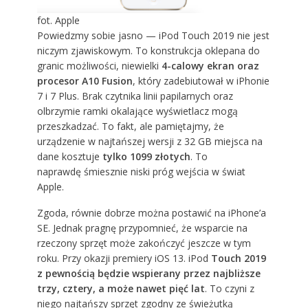
fot. Apple
Powiedzmy sobie jasno — iPod Touch 2019 nie jest
niczym zjawiskowym. To konstrukcja oklepana do
granic możliwości, niewielki
4-calowy ekran oraz
procesor A10 Fusion
, który zadebiutował w iPhonie
7 i 7 Plus. Brak czytnika linii papilarnych oraz
olbrzymie ramki okalające wyświetlacz mogą
przeszkadzać. To fakt, ale pamiętajmy, że
urządzenie w najtańszej wersji z 32 GB miejsca na
dane kosztuje
tylko 1099 złotych
. To
naprawdę śmiesznie niski próg wejścia w świat
Apple.
Zgoda, równie dobrze można postawić na iPhone’a
SE. Jednak pragnę przypomnieć, że wsparcie na
rzeczony sprzęt może zakończyć jeszcze w tym
roku. Przy okazji premiery iOS 13. iPod
Touch 2019
z pewnością będzie wspierany przez najbliższe
trzy, cztery, a może nawet pięć lat
. To czyni z
niego najtańszy sprzęt zgodny ze świeżutką