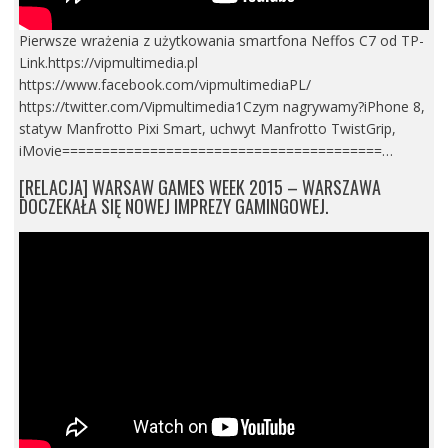
Pierwsze wrażenia z użytkowania smartfona Neffos C7 od TP-
Link.https://vipmultimedia.pl
https://www.facebook.com/vipmultimediaPL/
https://twitter.com/Vipmultimedia1Czym nagrywamy?iPhone 8,
statyw Manfrotto Pixi Smart, uchwyt Manfrotto TwistGrip,
iMovie========================================…
[RELACJA] WARSAW GAMES WEEK 2015 – WARSZAWA
DOCZEKAŁA SIĘ NOWEJ IMPREZY GAMINGOWEJ.