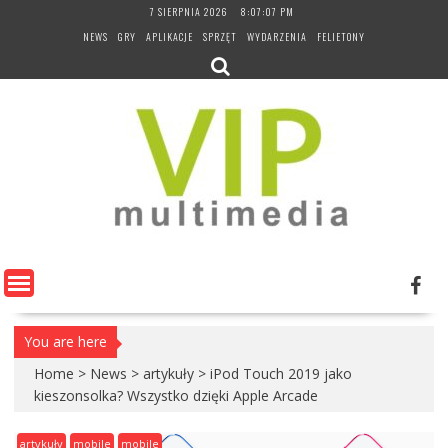
Skip
7 SIERPNIA 2026
8:07:08 PM
to
NEWS
GRY
APLIKACJE
SPRZĘT
WYDARZENIA
FELIETONY
content
You are here
Home
>
News
>
artykuły
>
iPod Touch 2019 jako
kieszonsolka? Wszystko dzięki Apple Arcade
artykuły
mobile
mobile