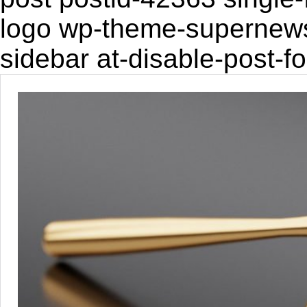
logo wp-theme-supernewsp
sidebar at-disable-post-f