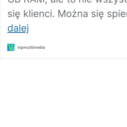
się klienci. Można się sp
Nubia
dalej
Red
Magic
Mars
vipmultimedia
–
kosmiczny
smartfon
dla
graczy
z
10
GB
RAM