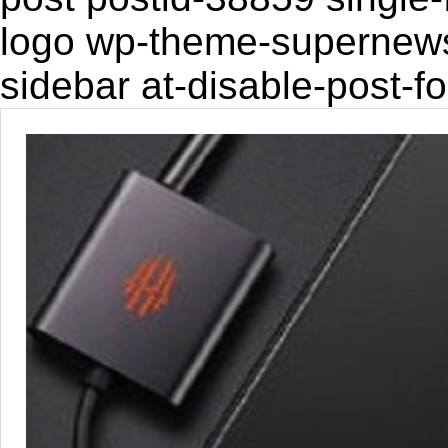
logo wp-theme-supernewsp
sidebar at-disable-post-f