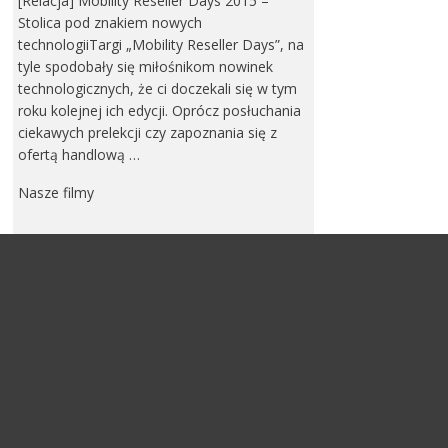
[Relacja] Mobility Reseller Days 2015 –
Stolica pod znakiem nowych
technologiiTargi „Mobility Reseller Days”, na
tyle spodobały się miłośnikom nowinek
technologicznych, że ci doczekali się w tym
roku kolejnej ich edycji. Oprócz posłuchania
ciekawych prelekcji czy zapoznania się z
ofertą handlową …
Nasze filmy