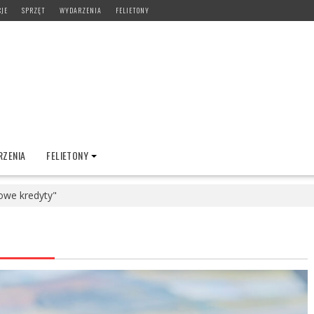
CJE
SPRZĘT
WYDARZENIA
FELIETONY
ZENIA
FELIETONY
owe kredyty"