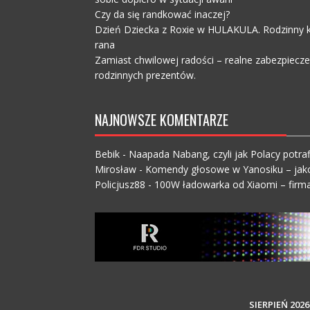
Czy da się randkować inaczej?
Dzień Dziecka z Roxie w HULAKULA. Rodzinny ko
rana
Zamiast chwilowej radości – realne zabezpiecz
rodzinnych prezentów.
NAJNOWSZE KOMENTARZE
Bebik
-
Naapada Nabang, czyli jak Polacy potraf
Mirosław
-
Komendy głosowe w Yanosiku – jak
Policjusz88
-
100W ładowarka od Xiaomi – firma
SIERPIEŃ 2026