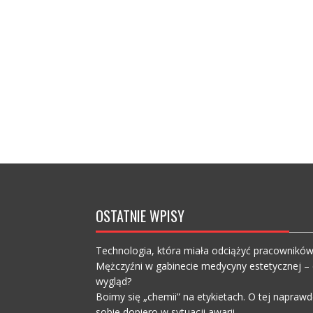
OSTATNIE WPISY
Technologia, która miała odciążyć pracownikó
Mężczyźni w gabinecie medycyny estetycznej – c
wygląd?
Boimy się „chemii” na etykietach. O tej napra
sobie dopiero w sytuacji awarii