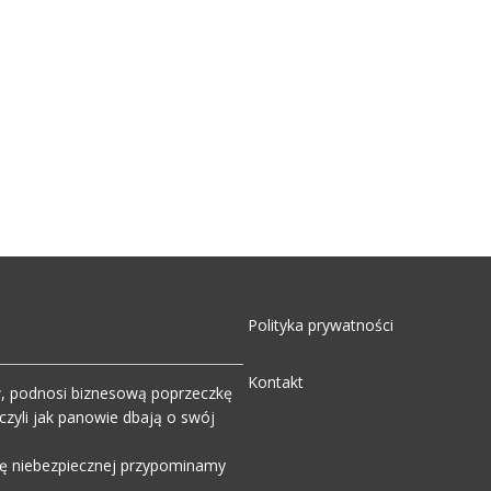
Polityka prywatności
Kontakt
w, podnosi biznesową poprzeczkę
zyli jak panowie dbają o swój
wdę niebezpiecznej przypominamy