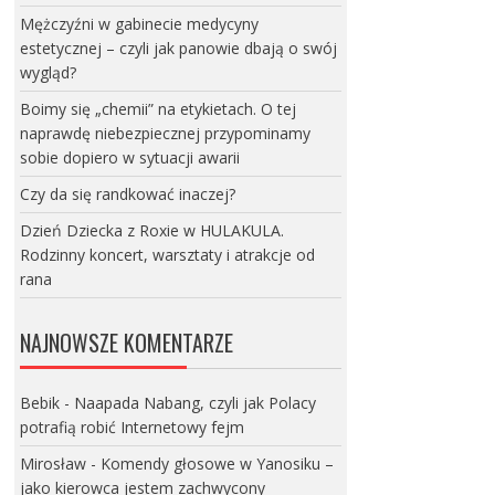
Mężczyźni w gabinecie medycyny
estetycznej – czyli jak panowie dbają o swój
wygląd?
Boimy się „chemii” na etykietach. O tej
naprawdę niebezpiecznej przypominamy
sobie dopiero w sytuacji awarii
Czy da się randkować inaczej?
Dzień Dziecka z Roxie w HULAKULA.
Rodzinny koncert, warsztaty i atrakcje od
rana
NAJNOWSZE KOMENTARZE
Bebik
-
Naapada Nabang, czyli jak Polacy
potrafią robić Internetowy fejm
Mirosław
-
Komendy głosowe w Yanosiku –
jako kierowca jestem zachwycony