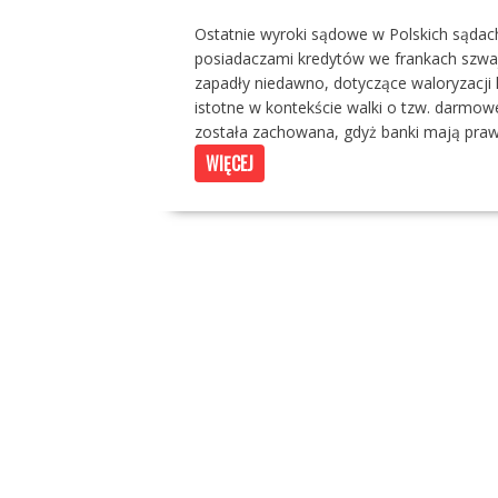
Ostatnie wyroki sądowe w Polskich sąda
posiadaczami kredytów we frankach szwajc
zapadły niedawno, dotyczące waloryzacji 
istotne w kontekście walki o tzw. darmowe
została zachowana, gdyż banki mają prawo d
WIĘCEJ