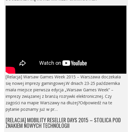
[Relacja] Warsaw Games Week 2015 – Warszawa doczekała
się nowej imprezy gamingowej.W dniach 23-25 października
miała miejsce pierwsza edycja „Warsaw Games Week” –
imprezy związanej z branżą rozrywki elektronicznej. Czy
zagości na mapie Warszawy na dłużej?Odpowiedź na te
pytanie poznamy już w pr…
[RELACJA] MOBILITY RESELLER DAYS 2015 – STOLICA POD
ZNAKIEM NOWYCH TECHNOLOGII