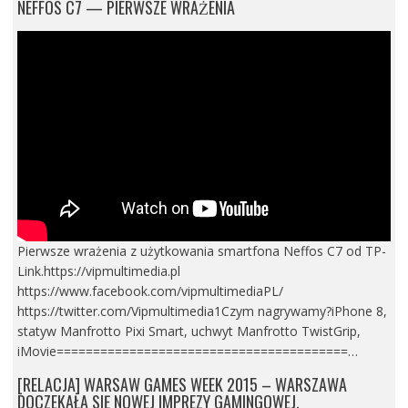
NEFFOS C7 — PIERWSZE WRAŻENIA
Pierwsze wrażenia z użytkowania smartfona Neffos C7 od TP-
Link.https://vipmultimedia.pl
https://www.facebook.com/vipmultimediaPL/
https://twitter.com/Vipmultimedia1Czym nagrywamy?iPhone 8,
statyw Manfrotto Pixi Smart, uchwyt Manfrotto TwistGrip,
iMovie========================================…
[RELACJA] WARSAW GAMES WEEK 2015 – WARSZAWA
DOCZEKAŁA SIĘ NOWEJ IMPREZY GAMINGOWEJ.