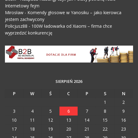
Internetowy fejm
Mirosław
-
Komendy głosowe w Yanosiku – jako kierowca
jestem zachwycony
Policjusz88
-
100W ładowarka od Xiaomi – firma chce
wyprzedzić konkurencję
SIERPIEŃ 2026
P
W
Ś
C
P
S
N
1
2
3
4
5
6
7
8
9
10
11
12
13
14
15
16
17
18
19
20
21
22
23
24
25
26
27
28
29
30