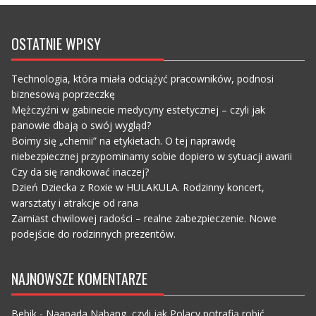
OSTATNIE WPISY
Technologia, która miała odciążyć pracowników, podnosi
biznesową poprzeczkę
Mężczyźni w gabinecie medycyny estetycznej – czyli jak
panowie dbają o swój wygląd?
Boimy się „chemii” na etykietach. O tej naprawdę
niebezpiecznej przypominamy sobie dopiero w sytuacji awarii
Czy da się randkować inaczej?
Dzień Dziecka z Roxie w HULAKULA. Rodzinny koncert,
warsztaty i atrakcje od rana
Zamiast chwilowej radości – realne zabezpieczenie. Nowe
podejście do rodzinnych prezentów.
NAJNOWSZE KOMENTARZE
Bebik
-
Naapada Nabang, czyli jak Polacy potrafią robić