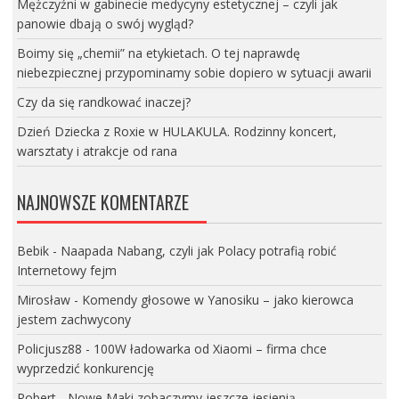
Mężczyźni w gabinecie medycyny estetycznej – czyli jak
panowie dbają o swój wygląd?
Boimy się „chemii” na etykietach. O tej naprawdę
niebezpiecznej przypominamy sobie dopiero w sytuacji awarii
Czy da się randkować inaczej?
Dzień Dziecka z Roxie w HULAKULA. Rodzinny koncert,
warsztaty i atrakcje od rana
NAJNOWSZE KOMENTARZE
Bebik
-
Naapada Nabang, czyli jak Polacy potrafią robić
Internetowy fejm
Mirosław
-
Komendy głosowe w Yanosiku – jako kierowca
jestem zachwycony
Policjusz88
-
100W ładowarka od Xiaomi – firma chce
wyprzedzić konkurencję
Robert
-
Nowe Maki zobaczymy jeszcze jesienią