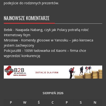
podejście do rodzinnych prezentów.
NAJNOWSZE KOMENTARZE
Bebik
-
Naapada Nabang, czyli jak Polacy potrafią robić
Internetowy fejm
Mirosław
-
Komendy głosowe w Yanosiku – jako kierowca
jestem zachwycony
Policjusz88
-
100W ładowarka od Xiaomi – firma chce
wyprzedzić konkurencję
SIERPIEŃ 2026
P
W
Ś
C
P
S
N