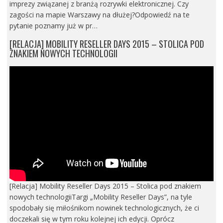
imprezy związanej z branżą rozrywki elektronicznej. Czy
zagości na mapie Warszawy na dłużej?Odpowiedź na te
pytanie poznamy już w pr…
[RELACJA] MOBILITY RESELLER DAYS 2015 – STOLICA POD
ZNAKIEM NOWYCH TECHNOLOGII
[Relacja] Mobility Reseller Days 2015 – Stolica pod znakiem
nowych technologiiTargi „Mobility Reseller Days”, na tyle
spodobały się miłośnikom nowinek technologicznych, że ci
doczekali się w tym roku kolejnej ich edycji. Oprócz