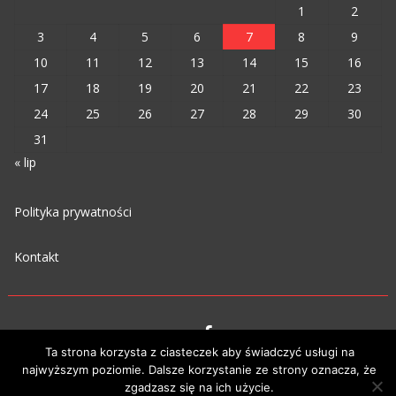
1
2
3
4
5
6
7
8
9
10
11
12
13
14
15
16
17
18
19
20
21
22
23
24
25
26
27
28
29
30
31
« lip
Polityka prywatności
Kontakt
Ta strona korzysta z ciasteczek aby świadczyć usługi na
VIPM © 2023
najwyższym poziomie. Dalsze korzystanie ze strony oznacza, że
zgadzasz się na ich użycie.