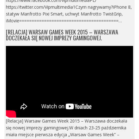
https://www.facebook.com/vipmultimediaPL/
https://twitter.com/Vipmultimedia1Czym nagrywamy?iPhone 8,
statyw Manfrotto Pixi Smart, uchwyt Manfrotto TwistGrip,
iMovie========================================…
[RELACJA] WARSAW GAMES WEEK 2015 – WARSZAWA
DOCZEKAŁA SIĘ NOWEJ IMPREZY GAMINGOWEJ.
[Relacja] Warsaw Games Week 2015 – Warszawa doczekała
się nowej imprezy gamingowej.W dniach 23-25 października
miała miejsce pierwsza edycja „Warsaw Games Week” –