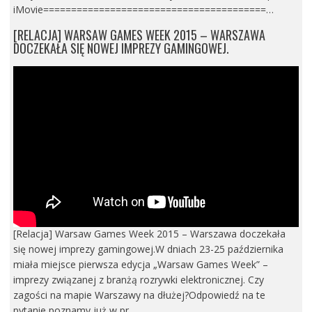
iMovie========================================…
[RELACJA] WARSAW GAMES WEEK 2015 – WARSZAWA
DOCZEKAŁA SIĘ NOWEJ IMPREZY GAMINGOWEJ.
[Relacja] Warsaw Games Week 2015 – Warszawa doczekała
się nowej imprezy gamingowej.W dniach 23-25 października
miała miejsce pierwsza edycja „Warsaw Games Week” –
imprezy związanej z branżą rozrywki elektronicznej. Czy
zagości na mapie Warszawy na dłużej?Odpowiedź na te
pytanie poznamy już w pr…