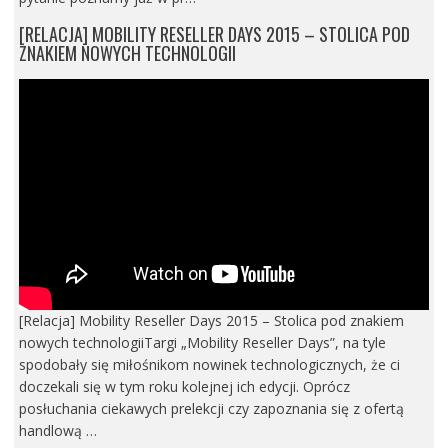
[RELACJA] MOBILITY RESELLER DAYS 2015 – STOLICA POD
ZNAKIEM NOWYCH TECHNOLOGII
[Relacja] Mobility Reseller Days 2015 – Stolica pod znakiem
nowych technologiiTargi „Mobility Reseller Days”, na tyle
spodobały się miłośnikom nowinek technologicznych, że ci
doczekali się w tym roku kolejnej ich edycji. Oprócz
posłuchania ciekawych prelekcji czy zapoznania się z ofertą
handlową …