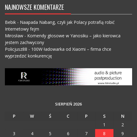
NAJNOWSZE KOMENTARZE
Bebik
-
Naapada Nabang, czyli jak Polacy potrafią robić
Internetowy fejm
Mirosław
-
Komendy głosowe w Yanosiku – jako kierowca
jestem zachwycony
Policjusz88
-
100W ładowarka od Xiaomi – firma chce
wyprzedzić konkurencję
SIERPIEŃ 2026
P
W
Ś
C
P
S
N
1
2
3
4
5
6
7
8
9