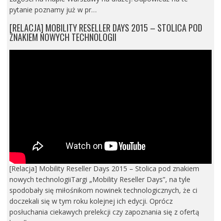
pytanie poznamy już w pr…
[RELACJA] MOBILITY RESELLER DAYS 2015 – STOLICA POD
ZNAKIEM NOWYCH TECHNOLOGII
[Relacja] Mobility Reseller Days 2015 – Stolica pod znakiem
nowych technologiiTargi „Mobility Reseller Days”, na tyle
spodobały się miłośnikom nowinek technologicznych, że ci
doczekali się w tym roku kolejnej ich edycji. Oprócz
posłuchania ciekawych prelekcji czy zapoznania się z ofertą