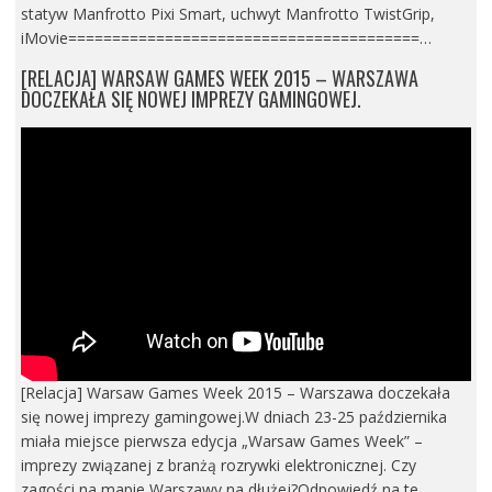
statyw Manfrotto Pixi Smart, uchwyt Manfrotto TwistGrip,
iMovie========================================…
[RELACJA] WARSAW GAMES WEEK 2015 – WARSZAWA
DOCZEKAŁA SIĘ NOWEJ IMPREZY GAMINGOWEJ.
[Relacja] Warsaw Games Week 2015 – Warszawa doczekała
się nowej imprezy gamingowej.W dniach 23-25 października
miała miejsce pierwsza edycja „Warsaw Games Week” –
imprezy związanej z branżą rozrywki elektronicznej. Czy
zagości na mapie Warszawy na dłużej?Odpowiedź na te