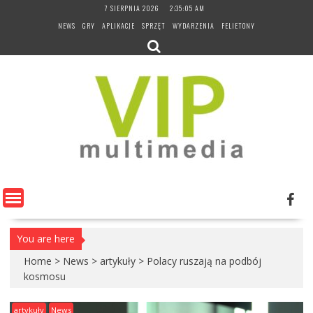
Skip
7 SIERPNIA 2026
2:35:06 AM
to
NEWS
GRY
APLIKACJE
SPRZĘT
WYDARZENIA
FELIETONY
content
You are here
Home
>
News
>
artykuły
>
Polacy ruszają na podbój
kosmosu
artykuły
News