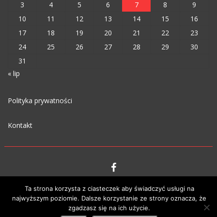
3
4
5
6
7
8
9
10
11
12
13
14
15
16
17
18
19
20
21
22
23
24
25
26
27
28
29
30
31
« lip
Polityka prywatności
Kontakt
VIPM © 2023
Ta strona korzysta z ciasteczek aby świadczyć usługi na
najwyższym poziomie. Dalsze korzystanie ze strony oznacza, że
zgadzasz się na ich użycie.