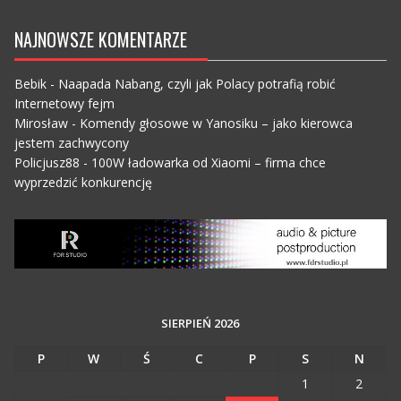
NAJNOWSZE KOMENTARZE
Bebik
-
Naapada Nabang, czyli jak Polacy potrafią robić
Internetowy fejm
Mirosław
-
Komendy głosowe w Yanosiku – jako kierowca
jestem zachwycony
Policjusz88
-
100W ładowarka od Xiaomi – firma chce
wyprzedzić konkurencję
SIERPIEŃ 2026
P
W
Ś
C
P
S
N
1
2