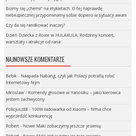
Boimy się „chemii” na etykietach. O tej naprawdę
niebezpiecznej przypominamy sobie dopiero w sytuacji awarii
Czy da się randkować inaczej?
Dzień Dziecka z Roxie w HULAKULA. Rodzinny koncert,
warsztaty i atrakcje od rana
NAJNOWSZE KOMENTARZE
Bebik
-
Naapada Nabang, czyli jak Polacy potrafią robić
Internetowy fejm
Mirosław
-
Komendy głosowe w Yanosiku – jako kierowca
jestem zachwycony
Policjusz88
-
100W ładowarka od Xiaomi – firma chce
wyprzedzić konkurencję
Robert
-
Nowe Maki zobaczymy jeszcze jesienią
Robert
-
Nowe Maki zobaczymy jeszcze jesienią