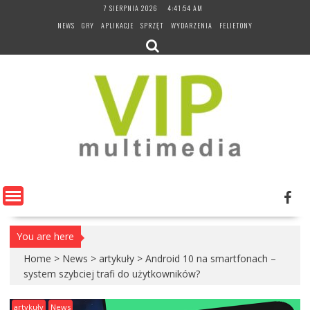
Skip
7 SIERPNIA 2026
4:41:55 AM
to
NEWS
GRY
APLIKACJE
SPRZĘT
WYDARZENIA
FELIETONY
content
You are here
Home
>
News
>
artykuły
>
Android 10 na smartfonach –
system szybciej trafi do użytkowników?
artykuły
News