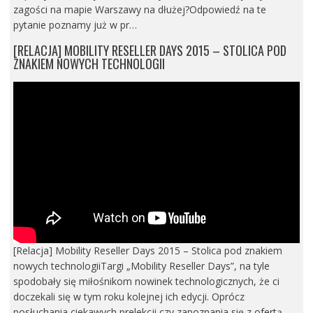
zagości na mapie Warszawy na dłużej?Odpowiedź na te
pytanie poznamy już w pr…
[RELACJA] MOBILITY RESELLER DAYS 2015 – STOLICA POD
ZNAKIEM NOWYCH TECHNOLOGII
[Relacja] Mobility Reseller Days 2015 – Stolica pod znakiem
nowych technologiiTargi „Mobility Reseller Days”, na tyle
spodobały się miłośnikom nowinek technologicznych, że ci
doczekali się w tym roku kolejnej ich edycji. Oprócz
posłuchania ciekawych prelekcji czy zapoznania się z ofertą