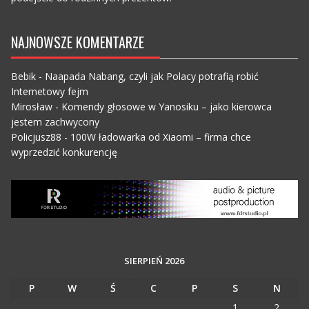
NAJNOWSZE KOMENTARZE
Bebik
-
Naapada Nabang, czyli jak Polacy potrafią robić
Internetowy fejm
Mirosław
-
Komendy głosowe w Yanosiku – jako kierowca
jestem zachwycony
Policjusz88
-
100W ładowarka od Xiaomi – firma chce
wyprzedzić konkurencję
SIERPIEŃ 2026
P
W
Ś
C
P
S
N
1
2