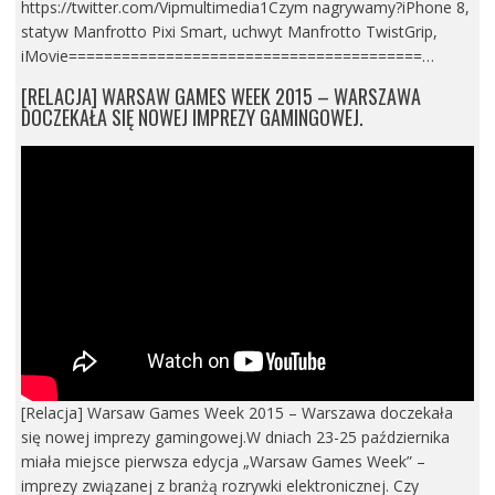
https://twitter.com/Vipmultimedia1Czym nagrywamy?iPhone 8,
statyw Manfrotto Pixi Smart, uchwyt Manfrotto TwistGrip,
iMovie========================================…
[RELACJA] WARSAW GAMES WEEK 2015 – WARSZAWA
DOCZEKAŁA SIĘ NOWEJ IMPREZY GAMINGOWEJ.
[Relacja] Warsaw Games Week 2015 – Warszawa doczekała
się nowej imprezy gamingowej.W dniach 23-25 października
miała miejsce pierwsza edycja „Warsaw Games Week” –
imprezy związanej z branżą rozrywki elektronicznej. Czy