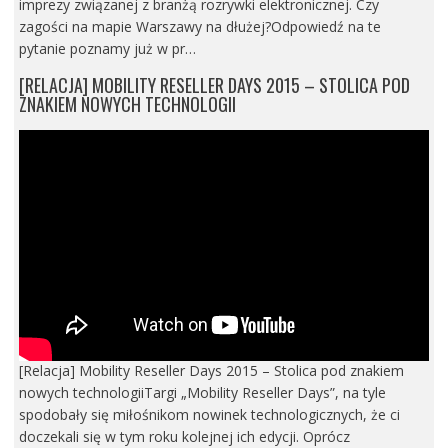
imprezy związanej z branżą rozrywki elektronicznej. Czy
zagości na mapie Warszawy na dłużej?Odpowiedź na te
pytanie poznamy już w pr…
[RELACJA] MOBILITY RESELLER DAYS 2015 – STOLICA POD
ZNAKIEM NOWYCH TECHNOLOGII
[Relacja] Mobility Reseller Days 2015 – Stolica pod znakiem
nowych technologiiTargi „Mobility Reseller Days”, na tyle
spodobały się miłośnikom nowinek technologicznych, że ci
doczekali się w tym roku kolejnej ich edycji. Oprócz