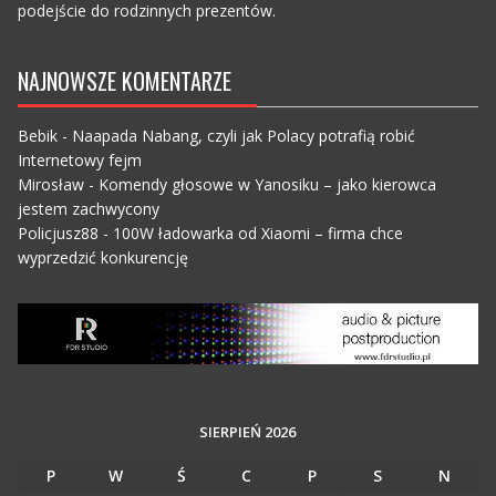
podejście do rodzinnych prezentów.
NAJNOWSZE KOMENTARZE
Bebik
-
Naapada Nabang, czyli jak Polacy potrafią robić
Internetowy fejm
Mirosław
-
Komendy głosowe w Yanosiku – jako kierowca
jestem zachwycony
Policjusz88
-
100W ładowarka od Xiaomi – firma chce
wyprzedzić konkurencję
SIERPIEŃ 2026
P
W
Ś
C
P
S
N