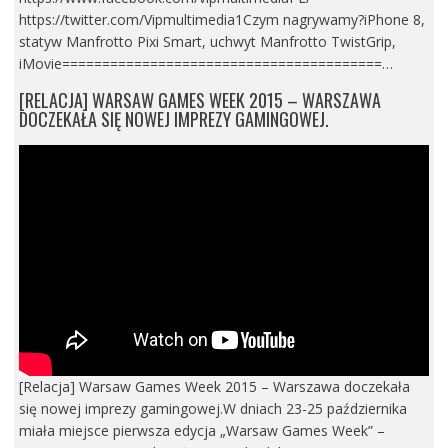
https://twitter.com/Vipmultimedia1Czym nagrywamy?iPhone 8,
statyw Manfrotto Pixi Smart, uchwyt Manfrotto TwistGrip,
iMovie========================================…
[RELACJA] WARSAW GAMES WEEK 2015 – WARSZAWA
DOCZEKAŁA SIĘ NOWEJ IMPREZY GAMINGOWEJ.
[Relacja] Warsaw Games Week 2015 – Warszawa doczekała
się nowej imprezy gamingowej.W dniach 23-25 października
miała miejsce pierwsza edycja „Warsaw Games Week” –