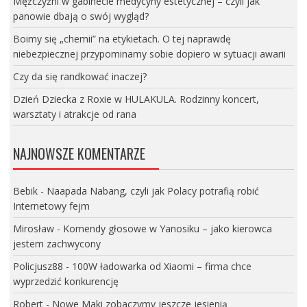
Mężczyźni w gabinecie medycyny estetycznej – czyli jak
panowie dbają o swój wygląd?
Boimy się „chemii” na etykietach. O tej naprawdę
niebezpiecznej przypominamy sobie dopiero w sytuacji awarii
Czy da się randkować inaczej?
Dzień Dziecka z Roxie w HULAKULA. Rodzinny koncert,
warsztaty i atrakcje od rana
NAJNOWSZE KOMENTARZE
Bebik
-
Naapada Nabang, czyli jak Polacy potrafią robić
Internetowy fejm
Mirosław
-
Komendy głosowe w Yanosiku – jako kierowca
jestem zachwycony
Policjusz88
-
100W ładowarka od Xiaomi – firma chce
wyprzedzić konkurencję
Robert
-
Nowe Maki zobaczymy jeszcze jesienią