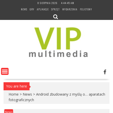
Skip
8 SIERPNIA 2026
4:44:45 AM
to
NEWS
GRY
APLIKACJE
SPRZĘT
WYDARZENIA
FELIETONY
content
You are here
Home
>
News
>
Android zbudowany z myślą o… aparatach
fotograficznych
News