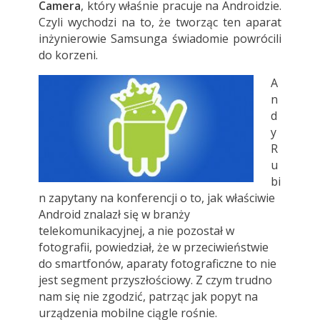
Camera
, który właśnie pracuje na Androidzie.
Czyli wychodzi na to, że tworząc ten aparat
inżynierowie Samsunga świadomie powrócili
do korzeni.
A
n
d
y
R
u
bi
n zapytany na konferencji o to, jak właściwie
Android znalazł się w branży
telekomunikacyjnej, a nie pozostał w
fotografii, powiedział, że w przeciwieństwie
do smartfonów, aparaty fotograficzne to nie
jest segment przyszłościowy. Z czym trudno
nam się nie zgodzić, patrząc jak popyt na
urządzenia mobilne ciągle rośnie.