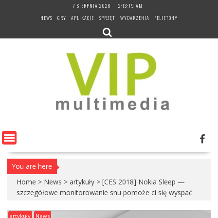
Skip
7 SIERPNIA 2026
2:13:20 AM
to
NEWS
GRY
APLIKACJE
SPRZĘT
WYDARZENIA
FELIETONY
content
You are here
Home
>
News
>
artykuły
>
[CES 2018] Nokia Sleep —
szczegółowe monitorowanie snu pomoże ci się wyspać
artykuły
News