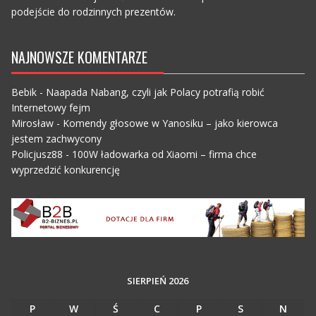
podejście do rodzinnych prezentów.
NAJNOWSZE KOMENTARZE
Bebik
-
Naapada Nabang, czyli jak Polacy potrafią robić
Internetowy fejm
Mirosław
-
Komendy głosowe w Yanosiku – jako kierowca
jestem zachwycony
Policjusz88
-
100W ładowarka od Xiaomi – firma chce
wyprzedzić konkurencję
SIERPIEŃ 2026
P
W
Ś
C
P
S
N