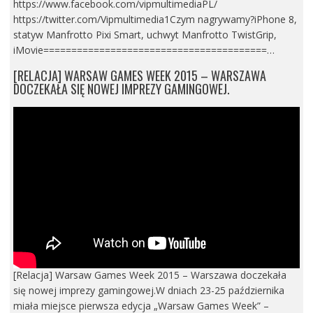
https://www.facebook.com/vipmultimediaPL/
https://twitter.com/Vipmultimedia1Czym nagrywamy?iPhone 8,
statyw Manfrotto Pixi Smart, uchwyt Manfrotto TwistGrip,
iMovie========================================…
[RELACJA] WARSAW GAMES WEEK 2015 – WARSZAWA
DOCZEKAŁA SIĘ NOWEJ IMPREZY GAMINGOWEJ.
[Relacja] Warsaw Games Week 2015 – Warszawa doczekała
się nowej imprezy gamingowej.W dniach 23-25 października
miała miejsce pierwsza edycja „Warsaw Games Week” –