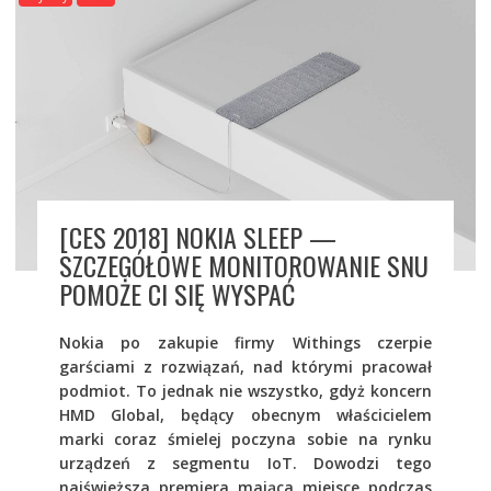
[CES 2018] NOKIA SLEEP —
SZCZEGÓŁOWE MONITOROWANIE SNU
POMOŻE CI SIĘ WYSPAĆ
Nokia po zakupie firmy Withings czerpie
garściami z rozwiązań, nad którymi pracował
podmiot. To jednak nie wszystko, gdyż koncern
HMD Global, będący obecnym właścicielem
marki coraz śmielej poczyna sobie na rynku
urządzeń z segmentu IoT. Dowodzi tego
najświeższa premiera mająca miejsce podczas