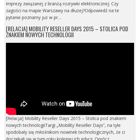
imprezy związanej z branżą rozrywki elektronicznej. Czy
zagości na mapie Warszawy na dłużej?Odpowiedź na te
pytanie poznamy już w pr…
[RELACJA] MOBILITY RESELLER DAYS 2015 – STOLICA POD
ZNAKIEM NOWYCH TECHNOLOGII
[Relacja] Mobility Reseller Days 2015 – Stolica pod znakiem
nowych technologiiTargi „Mobility Reseller Days”, na tyle
spodobały się miłośnikom nowinek technologicznych, że ci
doczekali się w tym roku kolejnej ich edycji. Oprócz