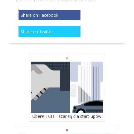
Share on Facebook
Share on Twitter
NAWIGACJA
PO
WPISACH
UberPITCH – szansą dla start-upów