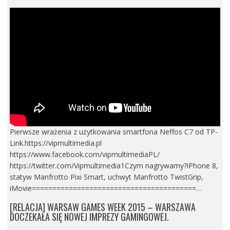
Pierwsze wrażenia z użytkowania smartfona Neffos C7 od TP-
Link.https://vipmultimedia.pl
https://www.facebook.com/vipmultimediaPL/
https://twitter.com/Vipmultimedia1Czym nagrywamy?iPhone 8,
statyw Manfrotto Pixi Smart, uchwyt Manfrotto TwistGrip,
iMovie========================================…
[RELACJA] WARSAW GAMES WEEK 2015 – WARSZAWA
DOCZEKAŁA SIĘ NOWEJ IMPREZY GAMINGOWEJ.