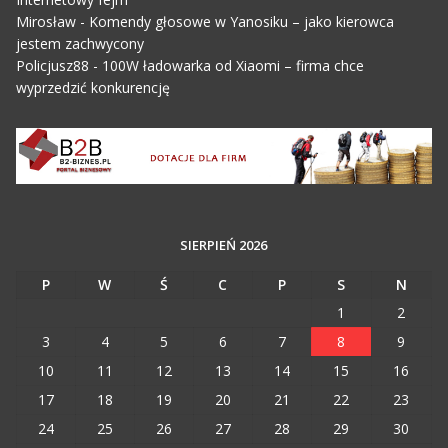
Mirosław
-
Komendy głosowe w Yanosiku – jako kierowca
jestem zachwycony
Policjusz88
-
100W ładowarka od Xiaomi – firma chce
wyprzedzić konkurencję
SIERPIEŃ 2026
P
W
Ś
C
P
S
N
1
2
3
4
5
6
7
8
9
10
11
12
13
14
15
16
17
18
19
20
21
22
23
24
25
26
27
28
29
30