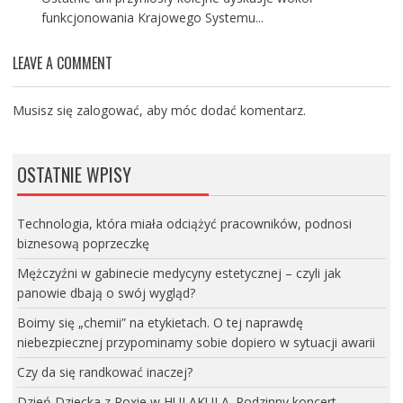
funkcjonowania Krajowego Systemu...
LEAVE A COMMENT
Musisz się
zalogować
, aby móc dodać komentarz.
OSTATNIE WPISY
Technologia, która miała odciążyć pracowników, podnosi
biznesową poprzeczkę
Mężczyźni w gabinecie medycyny estetycznej – czyli jak
panowie dbają o swój wygląd?
Boimy się „chemii” na etykietach. O tej naprawdę
niebezpiecznej przypominamy sobie dopiero w sytuacji awarii
Czy da się randkować inaczej?
Dzień Dziecka z Roxie w HULAKULA. Rodzinny koncert,