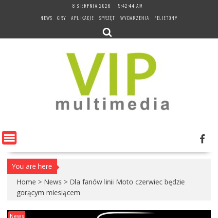
Skip
8 SIERPNIA 2026
5:42:45 AM
to
NEWS
GRY
APLIKACJE
SPRZĘT
WYDARZENIA
FELIETONY
content
You are here
Home
>
News
>
Dla fanów linii Moto czerwiec będzie
gorącym miesiącem
News