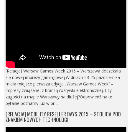
[Relacja] Warsaw Games Week 2015 – Warszawa doczekała
się nowej imprezy gamingowej.W dniach 23-25 października
miała miejsce pierwsza edycja „Warsaw Games Week” –
imprezy związanej z branżą rozrywki elektronicznej. Czy
zagości na mapie Warszawy na dłużej?Odpowiedź na te
pytanie poznamy już w pr…
[RELACJA] MOBILITY RESELLER DAYS 2015 – STOLICA POD
ZNAKIEM NOWYCH TECHNOLOGII