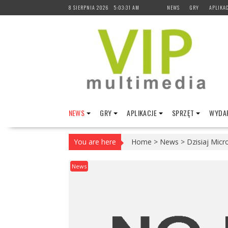
Skip
8 SIERPNIA 2026
5:03:32 AM
NEWS
GRY
APLIKAC
to
content
NEWS
GRY
APLIKACJE
SPRZĘT
WYDAR
You are here
Home
>
News
>
Dzisiaj Micr
News