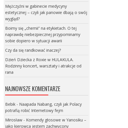
Mężczyźni w gabinecie medycyny
estetycznej – czyli jak panowie dbają o swój
wygląd?
Boimy się „chemii” na etykietach. O tej
naprawdę niebezpiecznej przypominamy
sobie dopiero w sytuacji awarii
Czy da się randkować inaczej?
Dzień Dziecka z Roxie w HULAKULA.
Rodzinny koncert, warsztaty i atrakcje od
rana
NAJNOWSZE KOMENTARZE
Bebik
-
Naapada Nabang, czyli jak Polacy
potrafią robić Internetowy fejm
Mirosław
-
Komendy głosowe w Yanosiku –
jako kierowca jestem zachwycony