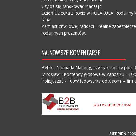
Czy da się randkować inaczej?
Dzień Dziecka z Roxie w HULAKULA. Rodzinny ko
rana
Zamiast chwilowej radości – realne zabezpiecz
rodzinnych prezentów.
NAJNOWSZE KOMENTARZE
Bebik
-
Naapada Nabang, czyli jak Polacy potraf
Mirosław
-
Komendy głosowe w Yanosiku – jak
Policjusz88
-
100W ładowarka od Xiaomi – firma
SIERPIEŃ 2026