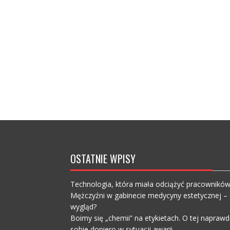
OSTATNIE WPISY
Technologia, która miała odciążyć pracownikó
Mężczyźni w gabinecie medycyny estetycznej – c
wygląd?
Boimy się „chemii” na etykietach. O tej napra
sobie dopiero w sytuacji awarii