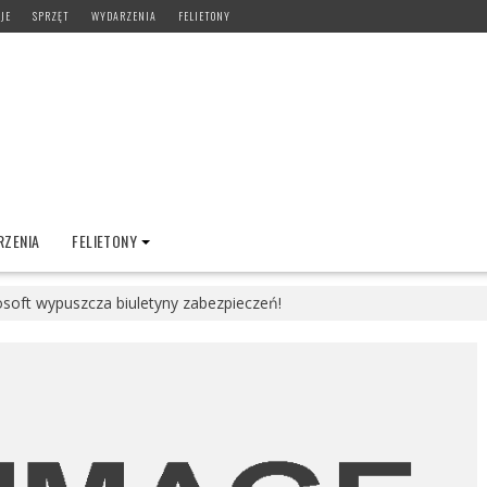
JE
SPRZĘT
WYDARZENIA
FELIETONY
ZENIA
FELIETONY
osoft wypuszcza biuletyny zabezpieczeń!