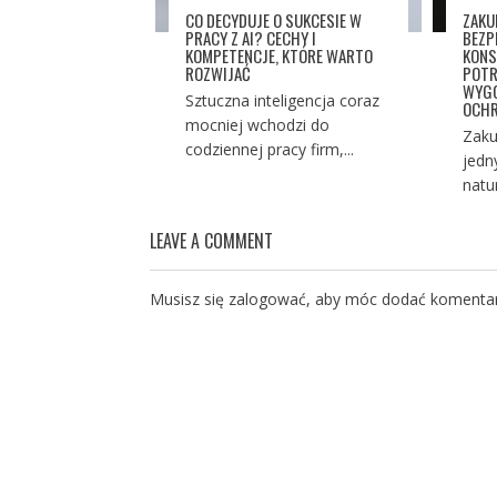
CO DECYDUJE O SUKCESIE W
ZAKU
PRACY Z AI? CECHY I
BEZP
KOMPETENCJE, KTÓRE WARTO
KONS
ROZWIJAĆ
POTR
WYGO
Sztuczna inteligencja coraz
OCHR
mocniej wchodzi do
Zaku
codziennej pracy firm,...
jedn
natu
LEAVE A COMMENT
Musisz się
zalogować
, aby móc dodać komentar