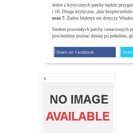
Jeden z krytycznych patchy będzie przygo
i 10. Druga krytyczna „łata bezpieczeńs
oraz 7
. Żaden biuletyn nie dotyczy Windo
Siedem pozostałych patchy oznaczonych je
powinniśmy poznać dzisiaj po południu, g
Share on Facebook
Share
NAWIGACJA
PO
WPISACH