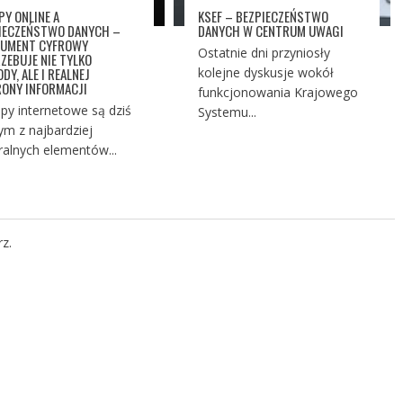
PY ONLINE A
KSEF – BEZPIECZEŃSTWO
IECZEŃSTWO DANYCH –
DANYCH W CENTRUM UWAGI
UMENT CYFROWY
Ostatnie dni przyniosły
ZEBUJE NIE TYLKO
DY, ALE I REALNEJ
kolejne dyskusje wokół
ONY INFORMACJI
funkcjonowania Krajowego
py internetowe są dziś
Systemu...
ym z najbardziej
ralnych elementów...
z.