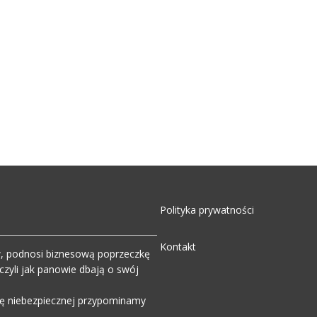
Polityka prywatności
Kontakt
w, podnosi biznesową poprzeczkę
zyli jak panowie dbają o swój
wdę niebezpiecznej przypominamy