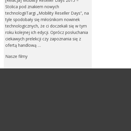
[Relacja] Mobility Reseller Days 2015 –
Stolica pod znakiem nowych
technologiiTargi „Mobility Reseller Days”, na
tyle spodobały się miłośnikom nowinek
technologicznych, że ci doczekali się w tym
roku kolejnej ich edycji. Oprócz posłuchania
ciekawych prelekcji czy zapoznania się z
ofertą handlową …
Nasze filmy