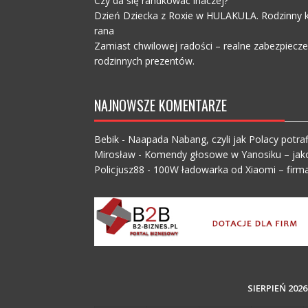
Czy da się randkować inaczej?
Dzień Dziecka z Roxie w HULAKULA. Rodzinny ko
rana
Zamiast chwilowej radości – realne zabezpiecz
rodzinnych prezentów.
NAJNOWSZE KOMENTARZE
Bebik
-
Naapada Nabang, czyli jak Polacy potraf
Mirosław
-
Komendy głosowe w Yanosiku – jak
Policjusz88
-
100W ładowarka od Xiaomi – firma
SIERPIEŃ 2026