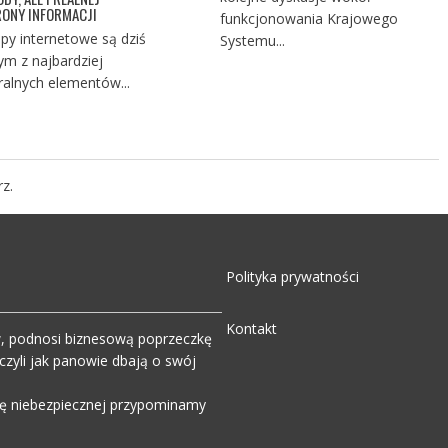
ONY INFORMACJI
funkcjonowania Krajowego
py internetowe są dziś
Systemu...
ym z najbardziej
ralnych elementów...
z.
Polityka prywatności
Kontakt
w, podnosi biznesową poprzeczkę
zyli jak panowie dbają o swój
wdę niebezpiecznej przypominamy