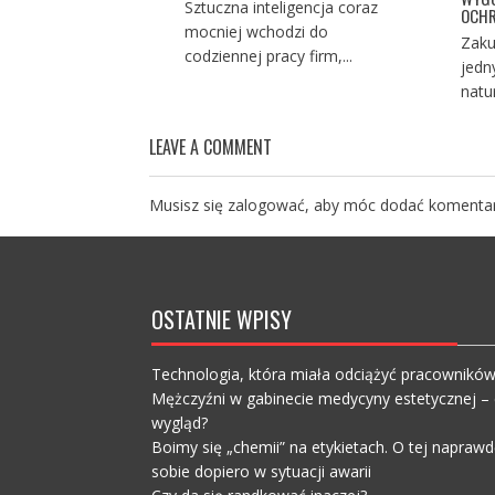
Sztuczna inteligencja coraz
OCHR
mocniej wchodzi do
Zaku
codziennej pracy firm,...
jedn
natu
LEAVE A COMMENT
Musisz się
zalogować
, aby móc dodać komentar
OSTATNIE WPISY
Technologia, która miała odciążyć pracownikó
Mężczyźni w gabinecie medycyny estetycznej – c
wygląd?
Boimy się „chemii” na etykietach. O tej napra
sobie dopiero w sytuacji awarii