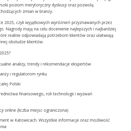
ysoki poziom merytoryczny dyskusji oraz pozwolą
achodzących zmian w branży.
ce 2025, czyli wyjątkowych wyróżnień przyznawanych przez
. Nagrody mają na celu docenienie najlepszych i najbardziej
óre realnie odpowiadają potrzebom klientów oraz ułatwiają
nej obsłudze klientów.
 2025?
tualne analizy, trendy i rekomendacje ekspertów
anży i regulatorom rynku
ałej Polski
rednictwa finansowego, roli technologii i wyzwań
i online (liczba miejsc ograniczona)
ment w Katowicach. Wszystkie informacje oraz możliwość
nia: