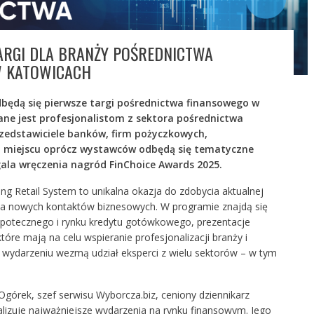
TARGI DLA BRANŻY POŚREDNICTWA
W KATOWICACH
będą się pierwsze targi pośrednictwa finansowego w
ne jest profesjonalistom z sektora pośrednictwa
zedstawiciele banków, firm pożyczkowych,
a miejscu oprócz wystawców odbędą się tematyczne
ala wręczenia nagród FinChoice Awards 2025.
 Retail System to unikalna okazja do zdobycia aktualnej
ia nowych kontaktów biznesowych. W programie znajdą się
hipotecznego i rynku kredytu gotówkowego, prezentacje
tóre mają na celu wspieranie profesjonalizacji branży i
wydarzeniu wezmą udział eksperci z wielu sektorów – w tym
górek, szef serwisu Wyborcza.biz, ceniony dziennikarz
alizuje najważniejsze wydarzenia na rynku finansowym. Jego