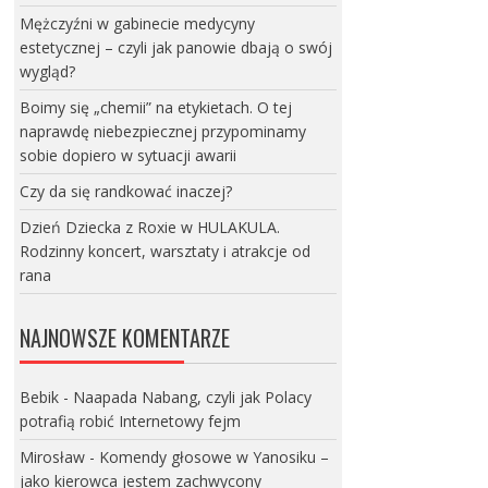
Mężczyźni w gabinecie medycyny
estetycznej – czyli jak panowie dbają o swój
wygląd?
Boimy się „chemii” na etykietach. O tej
naprawdę niebezpiecznej przypominamy
sobie dopiero w sytuacji awarii
Czy da się randkować inaczej?
Dzień Dziecka z Roxie w HULAKULA.
Rodzinny koncert, warsztaty i atrakcje od
rana
NAJNOWSZE KOMENTARZE
Bebik
-
Naapada Nabang, czyli jak Polacy
potrafią robić Internetowy fejm
Mirosław
-
Komendy głosowe w Yanosiku –
jako kierowca jestem zachwycony