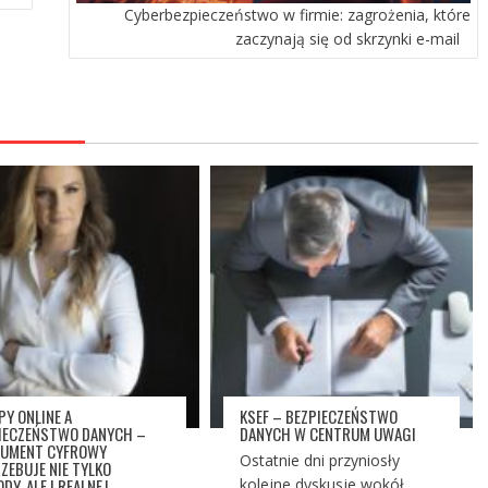
Cyberbezpieczeństwo w firmie: zagrożenia, które
zaczynają się od skrzynki e-mail
PY ONLINE A
KSEF – BEZPIECZEŃSTWO
IECZEŃSTWO DANYCH –
DANYCH W CENTRUM UWAGI
UMENT CYFROWY
Ostatnie dni przyniosły
ZEBUJE NIE TYLKO
DY, ALE I REALNEJ
kolejne dyskusje wokół