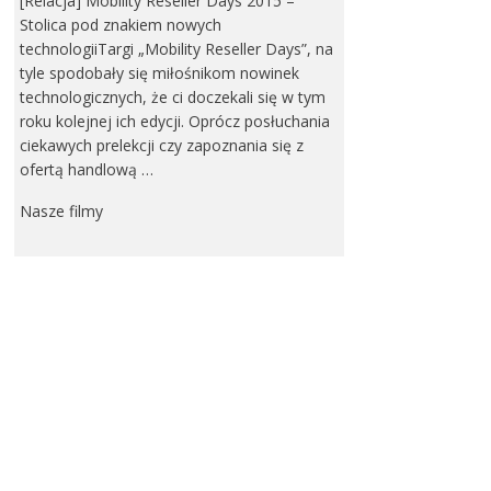
[Relacja] Mobility Reseller Days 2015 –
Stolica pod znakiem nowych
technologiiTargi „Mobility Reseller Days”, na
tyle spodobały się miłośnikom nowinek
technologicznych, że ci doczekali się w tym
roku kolejnej ich edycji. Oprócz posłuchania
ciekawych prelekcji czy zapoznania się z
ofertą handlową …
Nasze filmy