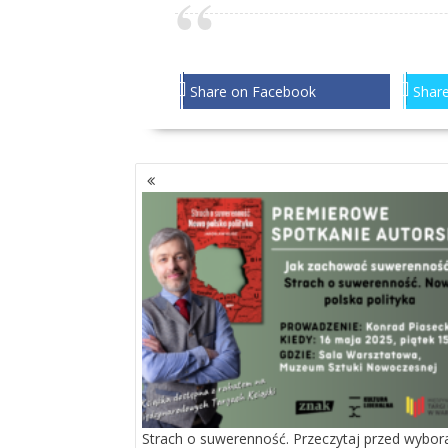
Share on Facebook
Share
NAWIGACJA
PO
WPISACH
Strach o suwerenność. Przeczytaj przed wybor