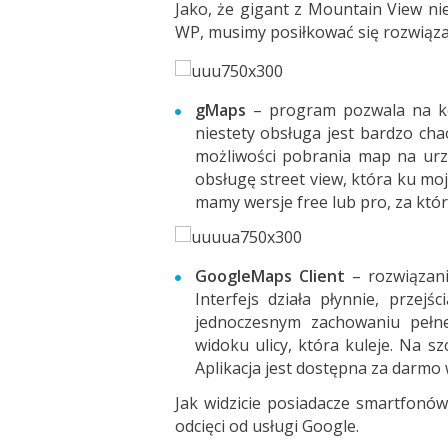
Jako, że gigant z Mountain View ni
WP, musimy posiłkować się rozwiązani
gMaps
– program pozwala na ko
niestety obsługa jest bardzo ch
możliwości pobrania map na ur
obsługę street view, która ku m
mamy wersje free lub pro, za która
GoogleMaps Client
– rozwiązani
Interfejs działa płynnie, przej
jednoczesnym zachowaniu pełne
widoku ulicy, która kuleje. Na s
Aplikacja jest dostępna za darmo
Jak widzicie posiadacze smartfonó
odcięci od usługi Google.