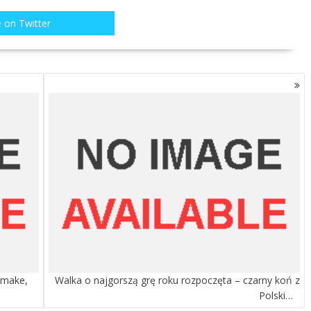
 on Twitter
emake,
Walka o najgorszą grę roku rozpoczęta – czarny koń z
Polski…