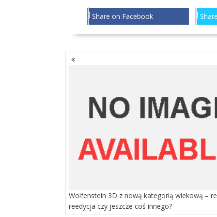
Share on Facebook
Share
NAWIGACJA
PO
WPISACH
Wolfenstein 3D z nową kategorią wiekową – r
reedycja czy jeszcze coś innego?