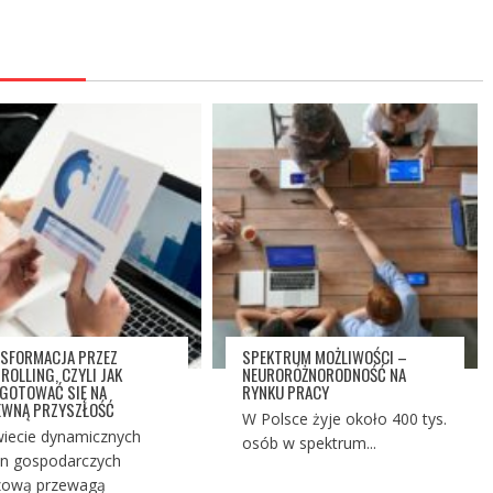
SFORMACJA PRZEZ
SPEKTRUM MOŻLIWOŚCI –
ROLLING, CZYLI JAK
NEURORÓŻNORODNOŚĆ NA
GOTOWAĆ SIĘ NA
RYNKU PRACY
EWNĄ PRZYSZŁOŚĆ
W Polsce żyje około 400 tys.
iecie dynamicznych
osób w spektrum...
n gospodarczych
zową przewagą