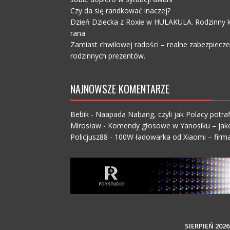
Czy da się randkować inaczej?
Dzień Dziecka z Roxie w HULAKULA. Rodzinny ko
rana
Zamiast chwilowej radości – realne zabezpiecz
rodzinnych prezentów.
NAJNOWSZE KOMENTARZE
Bebik
-
Naapada Nabang, czyli jak Polacy potraf
Mirosław
-
Komendy głosowe w Yanosiku – jak
Policjusz88
-
100W ładowarka od Xiaomi – firma
SIERPIEŃ 2026