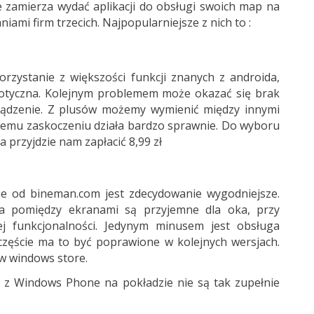
e zamierza wydać aplikacji do obsługi swoich map na
ami firm trzecich. Najpopularniejsze z nich to :
rzystanie z większości funkcji znanych z androida,
aotyczna. Kolejnym problemem może okazać się brak
ządzenie. Z plusów możemy wymienić między innymi
ojemu zaskoczeniu działa bardzo sprawnie. Do wyboru
 przyjdzie nam zapłacić 8,99 zł
e od bineman.com jest zdecydowanie wygodniejsze.
ścia pomiędzy ekranami są przyjemne dla oka, przy
j funkcjonalności. Jedynym minusem jest obsługa
zczęście ma to być poprawione w kolejnych wersjach.
 w windows store.
w z Windows Phone na pokładzie nie są tak zupełnie