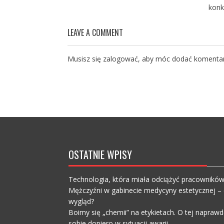
konk
LEAVE A COMMENT
Musisz się
zalogować
, aby móc dodać komentar
OSTATNIE WPISY
Technologia, która miała odciążyć pracownikó
Mężczyźni w gabinecie medycyny estetycznej – c
wygląd?
Boimy się „chemii” na etykietach. O tej napra
sobie dopiero w sytuacji awarii