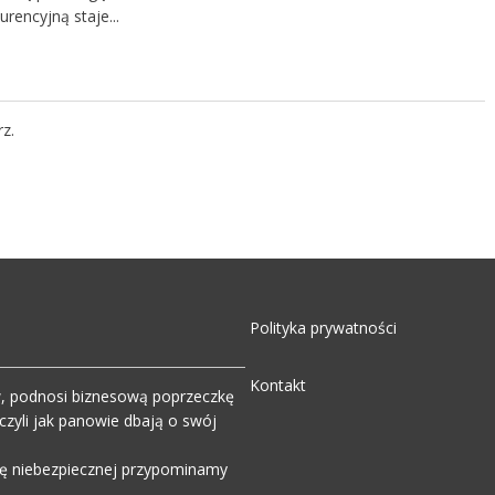
urencyjną staje...
z.
Polityka prywatności
Kontakt
w, podnosi biznesową poprzeczkę
zyli jak panowie dbają o swój
wdę niebezpiecznej przypominamy