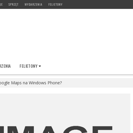
JE
SPRZĘT
WYDARZENIA
FELIETONY
ZENIA
FELIETONY
oogle Maps na Windows Phone?