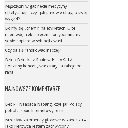
Mężczyźni w gabinecie medycyny
estetycznej – czyli jak panowie dbają o swój
wygląd?
Boimy się „chemii” na etykietach. O tej
naprawdę niebezpiecznej przypominamy
sobie dopiero w sytuacji awarii
Czy da się randkować inaczej?
Dzień Dziecka z Roxie w HULAKULA.
Rodzinny koncert, warsztaty i atrakcje od
rana
NAJNOWSZE KOMENTARZE
Bebik
-
Naapada Nabang, czyli jak Polacy
potrafią robić Internetowy fejm
Mirosław
-
Komendy głosowe w Yanosiku –
jako kierowca jestem zachwycony