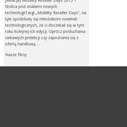
[Relacja] Mobility Reseller Days 2015 –
Stolica pod znakiem nowych
technologiiTargi „Mobility Reseller Days”, na
tyle spodobały się miłośnikom nowinek
technologicznych, że ci doczekali się w tym
roku kolejnej ich edycji. Oprócz posłuchania
ciekawych prelekcji czy zapoznania się z
ofertą handlową …
Nasze filmy