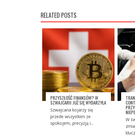
RELATED POSTS
PRZYSZŁOŚĆ FINANSÓW? W
TRAN
SZWAJCARII JUŻ SIĘ WYDARZYŁA
CONT
PRZY
Szwajcaria kojarzy się
NIEP
przede wszystkim ze
W św
spokojem, precyzją i...
zmia
kluc