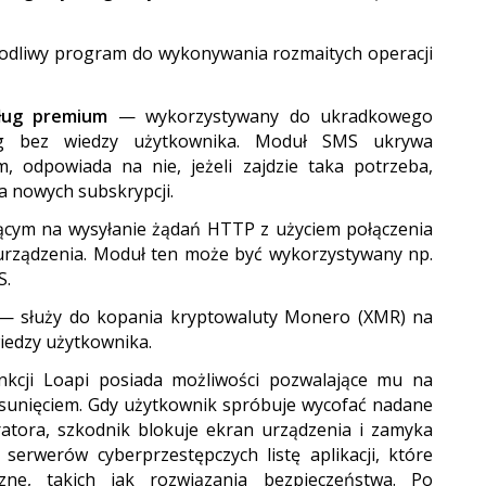
dliwy program do wykonywania rozmaitych operacji
sług premium
— wykorzystywany do ukradkowego
ug bez wiedzy użytkownika. Moduł SMS ukrywa
, odpowiada na nie, jeżeli zajdzie taka potrzeba,
a nowych subskrypcji.
cym na wysyłanie żądań HTTP z użyciem połączenia
rządzenia. Moduł ten może być wykorzystywany np.
S.
 służy do kopania kryptowaluty Monero (XMR) na
iedzy użytkownika.
cji Loapi posiada możliwości pozwalające mu na
usunięciem. Gdy użytkownik spróbuje wycofać nadane
atora, szkodnik blokuje ekran urządzenia i zamyka
erwerów cyberprzestępczych listę aplikacji, które
ne, takich jak rozwiązania bezpieczeństwa. Po