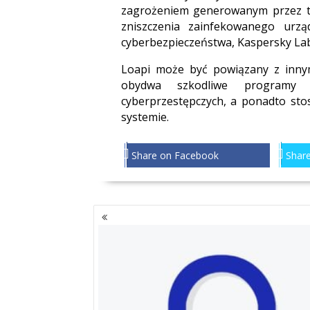
zagrożeniem generowanym przez tr
zniszczenia zainfekowanego urzą
cyberbezpieczeństwa, Kaspersky Lab
Loapi może być powiązany z innym
obydwa szkodliwe programy 
cyberprzestępczych, a ponadto sto
systemie.
Share on Facebook
Share
NAWIGACJA
PO
WPISACH