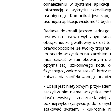
odnalezieniu w systemie aplikacji
informacją o wykryciu szkodliw
usunięcia go. Komunikat jest zapę
usunięcia aplikacji, wiadomość będzi
Badacze dokonali jeszcze jednego
testów na losowo wybranym smar
obciążenie, że gwałtowny wzrost te
prawdopodobne, że twórcy trojana ś
im przede wszystkim na zarobieniu 
musi działać w zainfekowanym urz
optymalizacji szkodliwego kodu 
fizycznego „wektora ataku”, który
zniszczenia zainfekowanego urządze
– Loapi jest nietypowym przykładem
zaszyli w nim niemal wszystkie moż
dość oczywisty — znacznie łatwiej 
później wykorzystywać je do różnych
atakować systemy kilkukrotnie r