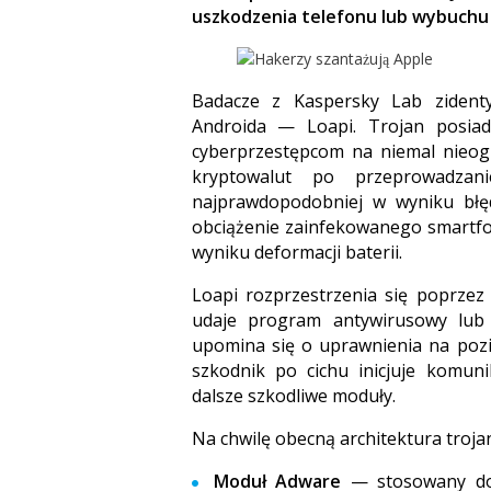
uszkodzenia telefonu lub wybuchu 
Badacze z Kaspersky Lab zidenty
Androida — Loapi. Trojan posi
cyberprzestępcom na niemal nieog
kryptowalut po przeprowadzan
najprawdopodobniej w wyniku błę
obciążenie zainfekowanego smartfo
wyniku deformacji baterii.
Loapi rozprzestrzenia się poprze
udaje program antywirusowy lub a
upomina się o uprawnienia na pozi
szkodnik po cichu inicjuje komun
dalsze szkodliwe moduły.
Na chwilę obecną architektura troj
Moduł Adware
— stosowany do 