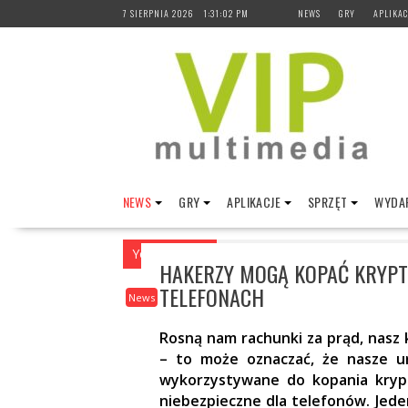
Skip
7 SIERPNIA 2026
1:31:03 PM
NEWS
GRY
APLIKAC
to
content
NEWS
GRY
APLIKACJE
SPRZĘT
WYDAR
You are here
Home
>
News
>
Hakerzy mog
HAKERZY MOGĄ KOPAĆ KRYPT
TELEFONACH
News
Rosną nam rachunki za prąd, nasz 
– to może oznaczać, że nasze u
wykorzystywane do kopania krypto
niebezpieczne dla telefonów. Jed