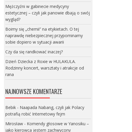
Mężczyźni w gabinecie medycyny
estetycznej – czyli jak panowie dbają o swój
wygląd?
Boimy się „chemii” na etykietach. O tej
naprawdę niebezpiecznej przypominamy
sobie dopiero w sytuacji awarii
Czy da się randkować inaczej?
Dzień Dziecka z Roxie w HULAKULA.
Rodzinny koncert, warsztaty i atrakcje od
rana
NAJNOWSZE KOMENTARZE
Bebik
-
Naapada Nabang, czyli jak Polacy
potrafią robić Internetowy fejm
Mirosław
-
Komendy głosowe w Yanosiku –
jako kierowca jestem zachwycony