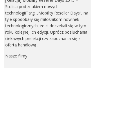
[Relacja] Mobility Reseller Days 2015 –
Stolica pod znakiem nowych
technologiiTargi „Mobility Reseller Days”, na
tyle spodobały się miłośnikom nowinek
technologicznych, że ci doczekali się w tym
roku kolejnej ich edycji. Oprócz posłuchania
ciekawych prelekcji czy zapoznania się z
ofertą handlową …
Nasze filmy