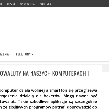
JE
SPRZĘT
WYDARZENIA
FELIETONY
ZENIA
FELIETONY
ą kopać kryptowaluty na naszych komputerach i telefonach
OWALUTY NA NASZYCH KOMPUTERACH I
komputer działa wolniej a smartfon się przegrzewa
rządzenia działają dla hakerów. Mogą nawet być
walut. Takie szkodliwe aplikacje są szczególnie
en ze złośliwych programów potrafi doprowadzić do