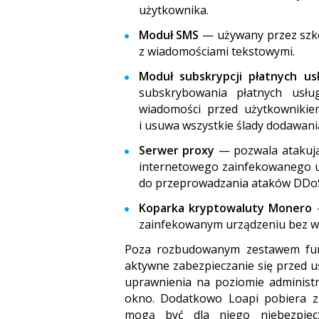
użytkownika.
Moduł SMS
— używany przez szko
z wiadomościami tekstowymi.
Moduł subskrypcji płatnych u
subskrybowania płatnych usł
wiadomości przed użytkownikiem
i usuwa wszystkie ślady dodawani
Serwer proxy
— pozwala atakują
internetowego zainfekowanego u
do przeprowadzania ataków DDo
Koparka kryptowaluty Monero
—
zainfekowanym urządzeniu bez w
Poza rozbudowanym zestawem funk
aktywne zabezpieczanie się przed 
uprawnienia na poziomie administr
okno. Dodatkowo Loapi pobiera z s
mogą być dla niego niebezpiecz