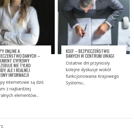
PY ONLINE A
KSEF – BEZPIECZEŃSTWO
IECZEŃSTWO DANYCH –
DANYCH W CENTRUM UWAGI
UMENT CYFROWY
Ostatnie dni przyniosły
ZEBUJE NIE TYLKO
DY, ALE I REALNEJ
kolejne dyskusje wokół
ONY INFORMACJI
funkcjonowania Krajowego
py internetowe są dziś
Systemu...
ym z najbardziej
ralnych elementów...
z.