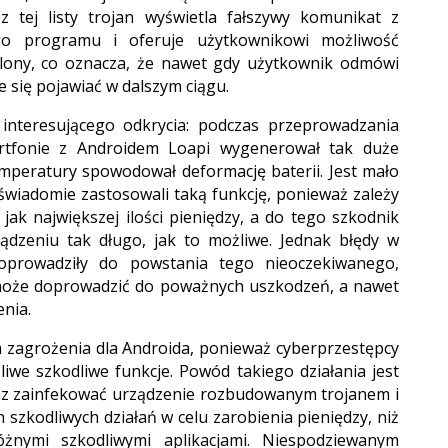
 z tej listy trojan wyświetla fałszywy komunikat z
ego programu i oferuje użytkownikowi możliwość
tlony, co oznacza, że nawet gdy użytkownik odmówi
e się pojawiać w dalszym ciągu.
 interesującego odkrycia: podczas przeprowadzania
tfonie z Androidem Loapi wygenerował tak duże
mperatury spowodował deformację baterii. Jest mało
wiadomie zastosowali taką funkcję, ponieważ zależy
jak największej ilości pieniędzy, a do tego szkodnik
ądzeniu tak długo, jak to możliwe. Jednak błędy w
doprowadziły do powstania tego nieoczekiwanego,
 może doprowadzić do poważnych uszkodzeń, a nawet
nia.
 zagrożenia dla Androida, ponieważ cyberprzestępcy
liwe szkodliwe funkcje. Powód takiego działania jest
raz zainfekować urządzenie rozbudowanym trojanem i
 szkodliwych działań w celu zarobienia pieniędzy, niż
óżnymi szkodliwymi aplikacjami. Niespodziewanym