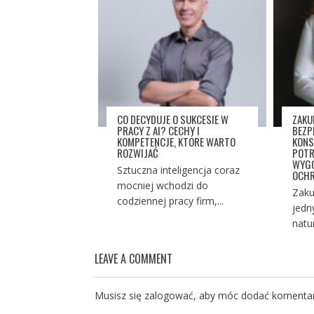
CO DECYDUJE O SUKCESIE W
ZAKU
PRACY Z AI? CECHY I
BEZP
KOMPETENCJE, KTÓRE WARTO
KONS
ROZWIJAĆ
POTR
WYGO
Sztuczna inteligencja coraz
OCHR
mocniej wchodzi do
Zaku
codziennej pracy firm,...
jedn
natu
LEAVE A COMMENT
Musisz się
zalogować
, aby móc dodać komentar