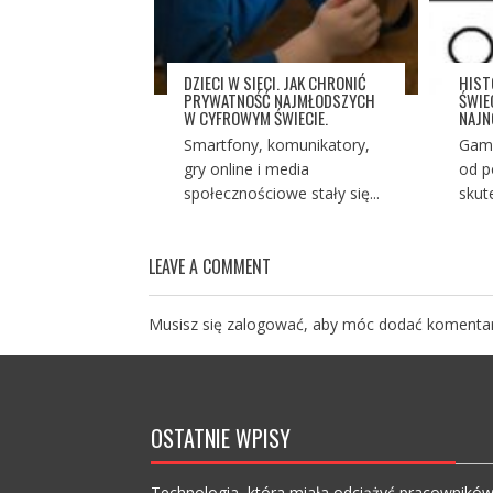
DZIECI W SIECI. JAK CHRONIĆ
HIST
PRYWATNOŚĆ NAJMŁODSZYCH
ŚWIE
W CYFROWYM ŚWIECIE.
NAJ
Smartfony, komunikatory,
Gami
gry online i media
od p
społecznościowe stały się...
skut
LEAVE A COMMENT
Musisz się
zalogować
, aby móc dodać komentar
OSTATNIE WPISY
Technologia, która miała odciążyć pracownikó