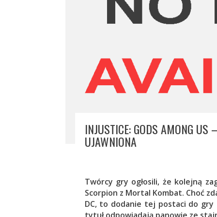
INJUSTICE: GODS AMONG US 
UJAWNIONA
Twórcy gry ogłosili, że kolejną 
Scorpion z Mortal Kombat. Choć zda
DC, to dodanie tej postaci do gr
tytuł odpowiadają panowie ze staj