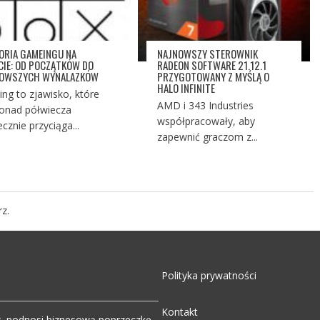
ORIA GAMEINGU NA
NAJNOWSZY STEROWNIK
CIE: OD POCZĄTKÓW DO
RADEON SOFTWARE 21.12.1
NOWSZYCH WYNALAZKÓW
PRZYGOTOWANY Z MYŚLĄ O
HALO INFINITE
ng to zjawisko, które
AMD i 343 Industries
onad półwiecza
współpracowały, aby
ecznie przyciąga...
zapewnić graczom z...
z.
Polityka prywatności
Kontakt
w, podnosi biznesową poprzeczkę