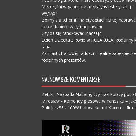
Mężczyźni w gabinecie medycyny estetycznej – c
wygląd?
Boimy się „chemii” na etykietach. O tej napra
sobie dopiero w sytuacji awarii
Czy da się randkować inaczej?
Dzień Dziecka z Roxie w HULAKULA. Rodzinny ko
rana
Zamiast chwilowej radości – realne zabezpiecz
rodzinnych prezentów.
NAJNOWSZE KOMENTARZE
Bebik
-
Naapada Nabang, czyli jak Polacy potraf
Mirosław
-
Komendy głosowe w Yanosiku – jak
Policjusz88
-
100W ładowarka od Xiaomi – firma