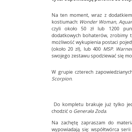
Na ten moment, wraz z dodatkiem, d
kostiumach:
Wonder Woman, Aqua
czyli około 50 zł lub 1200 p
dodatkowych bohaterów, zrobimy t
możliwość wykupienia postaci pojedy
(około 20 zł), lub 400
MSP
.
Warner
swojego zestawu spodziewać się mo
W grupie czterech zapowiedzianych
Scorpion
.
Do kompletu brakuje już tylko je
chodzić o
Generała Zoda
.
Na zachętę zapraszam do materi
wypowiadają się: współtwórca seri