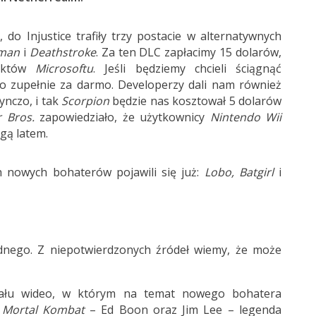
o Injustice trafiły trzy postacie w alternatywnych
man
i
Deathstroke
. Za ten DLC zapłacimy 15 dolarów,
unktów
Microsoftu
. Jeśli będziemy chcieli ściągnąć
o zupełnie za darmo. Developerzy dali nam również
nczo, i tak
Scorpion
będzie nas kosztował 5 dolarów
 Bros.
zapowiedziało, że użytkownicy
Nintendo Wii
gą latem.
 nowych bohaterów pojawili się już:
Lobo, Batgirl
i
dnego. Z niepotwierdzonych źródeł wiemy, że może
ału wideo, w którym na temat nowego bohatera
i
Mortal Kombat
– Ed Boon oraz Jim Lee – legenda