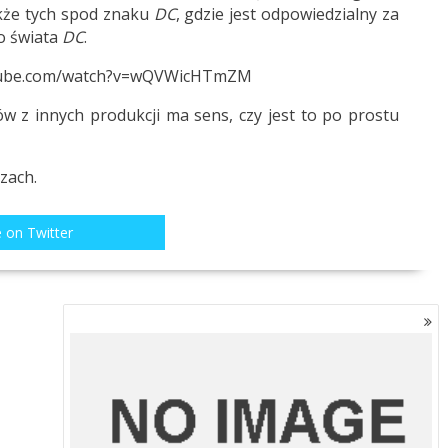
kże tych spod znaku
DC
, gdzie jest odpowiedzialny za
o świata
DC
.
tube.com/watch?v=wQVWicHTmZM
w z innych produkcji ma sens, czy jest to po prostu
zach.
 on Twitter