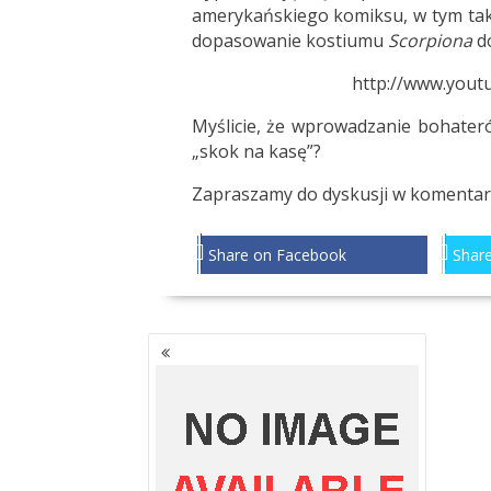
amerykańskiego komiksu, w tym ta
dopasowanie kostiumu
Scorpiona
d
http://www.you
Myślicie, że wprowadzanie bohateró
„skok na kasę”?
Zapraszamy do dyskusji w komentar
Share on Facebook
Share
NAWIGACJA
PO
WPISACH