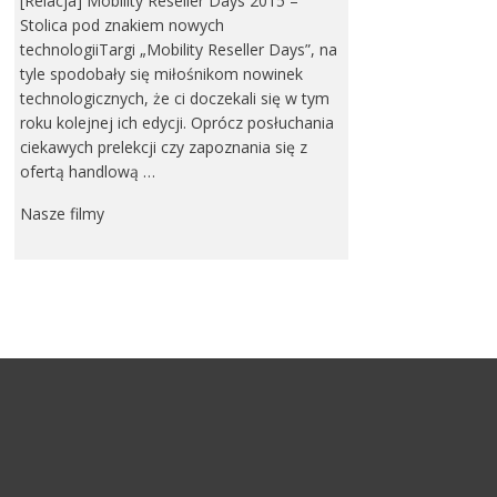
[Relacja] Mobility Reseller Days 2015 –
Stolica pod znakiem nowych
technologiiTargi „Mobility Reseller Days”, na
tyle spodobały się miłośnikom nowinek
technologicznych, że ci doczekali się w tym
roku kolejnej ich edycji. Oprócz posłuchania
ciekawych prelekcji czy zapoznania się z
ofertą handlową …
Nasze filmy