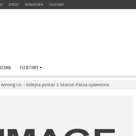
JE
SPRZĘT
WYDARZENIA
FELIETONY
ZENIA
FELIETONY
ds Among Us – kolejna postać z Season Passa ujawniona