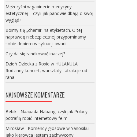
Mężczyźni w gabinecie medycyny
estetycznej – czyli jak panowie dbają o swój
wygląd?
Boimy się „chemii” na etykietach. O tej
naprawdę niebezpiecznej przypominamy
sobie dopiero w sytuacji awarii
Czy da się randkować inaczej?
Dzień Dziecka z Roxie w HULAKULA.
Rodzinny koncert, warsztaty i atrakcje od
rana
NAJNOWSZE KOMENTARZE
Bebik
-
Naapada Nabang, czyli jak Polacy
potrafią robić Internetowy fejm
Mirosław
-
Komendy głosowe w Yanosiku –
jako kierowca jestem zachwycony