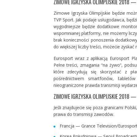
ZIMOWE IGRZYSKA OLIMPIJSKIE 2018 — 
Zimowe Igrzyska Olimpijskie będzie można 
TVP Sport. Jak podaje usługodawca, będzie
wygodniejsze będzie dodatkowe monitor
wspomnianej platformy, nie możemy liczyć
brak konieczności ponoszenia dodatkowyc
do większej liczby treści, możecie zyskać
Eurosport wraz z aplikacją Eurosport Pl
Pełne treści, zmagania “na żywo”, pod
które zdecydują się skorzystać z p
pośrednictwem smartfonów, tabletów
nieograniczone prawda transmisji wydarzen
ZIMOWE IGRZYSKA OLIMPIJSKIE 2018 —
Jeśli znajdujecie się poza granicami Polski
prawa do transmisji zawodów.
Francja — Grance Television/Eurospor
Korea Południowa — Seoul Broadcast