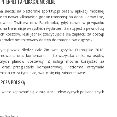
INTERNET I APLIKACJE MOBILNE
śledzić na platformie sport.tvp.pl oraz w aplikacji mobilnej
 to nawet kilkanaście godzin transmisji na dobę. Oczywiście,
owanie Twittera oraz Facebooka, gdyż nawet w przypadku
 na transmisje wszystkich wydarzeń. Zaletą jest z pewnością
h kosztów. Jeśli jednak zdecydujecie się zapłacić za dostęp
 niemalże nielimitowany dostęp do materiałów z Igrzysk.
ayer pozwoli śledzić całe Zimowe Igrzyska Olimpijskie 2018.
sumowania oraz komentarze — to wszystko czeka na osoby,
łatnych planów dostawcy. Z usługi można korzystać za
 oraz przeglądarki komputerowej. Platforma otrzymała
ia, a co za tym idzie, warto się nią zainteresować.
 POZA POLSKĄ
, warto zapoznać się z listą stacji telewizyjnych posiadających
t
ing System