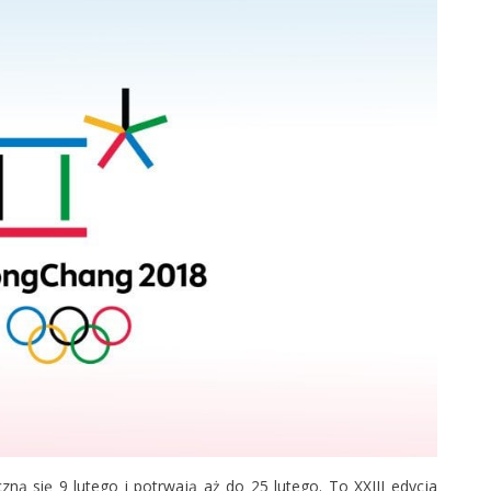
ną się 9 lutego i potrwają aż do 25 lutego. To XXIII edycja