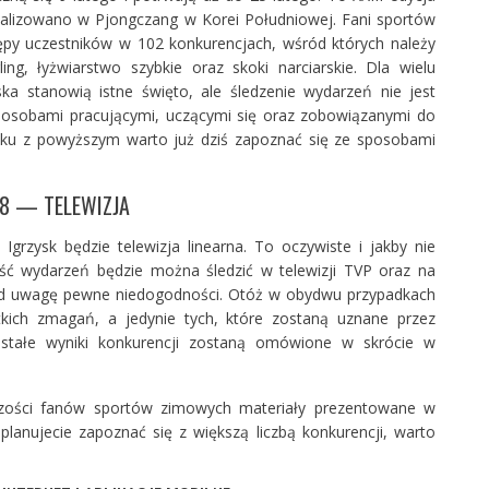
alizowano w Pjongczang w Korei Południowej. Fani sportów
y uczestników w 102 konkurencjach, wśród których należy
rling, łyżwiarstwo szybkie oraz skoki narciarskie. Dla wielu
a stanowią istne święto, ale śledzenie wydarzeń nie jest
my osobami pracującymi, uczącymi się oraz zobowiązanymi do
zku z powyższym warto już dziś zapoznać się ze sposobami
.
18 — TELEWIZJA
grzysk będzie telewizja linearna. To oczywiste i jakby nie
ść wydarzeń będzie można śledzić w telewizji TVP oraz na
pod uwagę pewne niedogodności. Otóż w obydwu przypadkach
tkich zmagań, a jedynie tych, które zostaną uznane przez
ozostałe wyniki konkurencji zostaną omówione w skrócie w
szości fanów sportów zimowych materiały prezentowane w
ak planujecie zapoznać się z większą liczbą konkurencji, warto