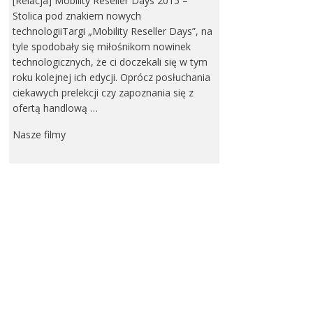
[Relacja] Mobility Reseller Days 2015 –
Stolica pod znakiem nowych
technologiiTargi „Mobility Reseller Days”, na
tyle spodobały się miłośnikom nowinek
technologicznych, że ci doczekali się w tym
roku kolejnej ich edycji. Oprócz posłuchania
ciekawych prelekcji czy zapoznania się z
ofertą handlową …
Nasze filmy