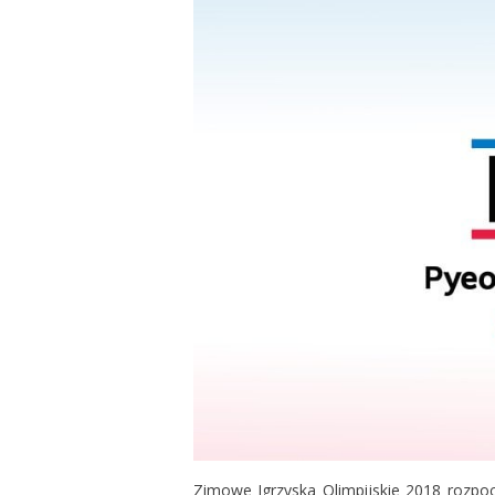
Zimowe Igrzyska Olimpijskie 2018 rozpocz