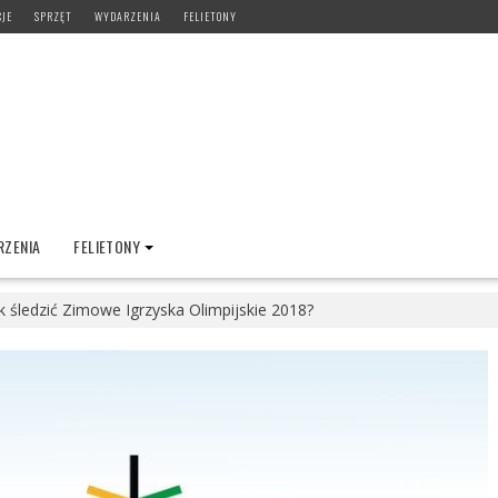
CJE
SPRZĘT
WYDARZENIA
FELIETONY
ZENIA
FELIETONY
k śledzić Zimowe Igrzyska Olimpijskie 2018?