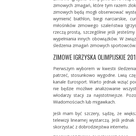
zimowych zmagań, które tym razem zlok
zimowych będą mogli obserwować występ
wymienić biathlon, biegi narciarskie, cu
miłośników zimowego szaleństwa Igrzysk
rzeczą prostą, szczególnie jeśli jesteś
wypełniania innych obowiązków. W zwią
śledzenia zmagań zimowych sportowców
ZIMOWE IGRZYSKA OLIMPIJSKIE 20
Pierwszym wyborem w kwestii śledzenia I
patrzeć, stosunkowo wygodne. Lwią czę
kanale Eurosport. Warto jednak wziąć 
nie będzie możliwe analizowanie wszys
włodarzy stacji za najistotniejsze. P
Wiadomościach lub migawkach.
Jeśli mam być szczery, sądzę, że więk
telewizji linearnej wystarczą. Jeśli jedn
skorzystać z dobrodziejstwa internetu.