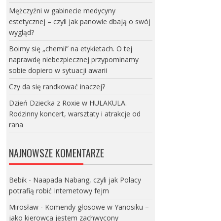
Mężczyźni w gabinecie medycyny
estetycznej – czyli jak panowie dbają o swój
wygląd?
Boimy się „chemii” na etykietach. O tej
naprawdę niebezpiecznej przypominamy
sobie dopiero w sytuacji awarii
Czy da się randkować inaczej?
Dzień Dziecka z Roxie w HULAKULA.
Rodzinny koncert, warsztaty i atrakcje od
rana
NAJNOWSZE KOMENTARZE
Bebik
-
Naapada Nabang, czyli jak Polacy
potrafią robić Internetowy fejm
Mirosław
-
Komendy głosowe w Yanosiku –
jako kierowca jestem zachwycony