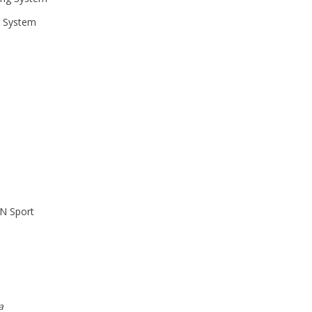
g System
IN Sport
a