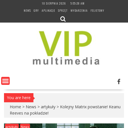
Skip
10 SIERPNIA 2026
5:55:29 AM
to
NEWS
GRY
APLIKACJE
SPRZĘT
WYDARZENIA
FELIETONY
content
You are here
Home
>
News
>
artykuły
>
Kolejny Matrix powstanie! Keanu
Reeves na pokładzie!
artykuły
News