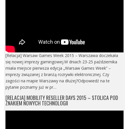
[Relacja] Warsaw Games Week 2015 – Warszawa doczekała
się nowej imprezy gamingowej.W dniach 23-25 października
miała miejsce pierwsza edycja „Warsaw Games Week” –
imprezy związanej z branżą rozrywki elektronicznej. Czy
zagości na mapie Warszawy na dłużej?Odpowiedź na te
pytanie poznamy już w pr…
[RELACJA] MOBILITY RESELLER DAYS 2015 – STOLICA POD
ZNAKIEM NOWYCH TECHNOLOGII