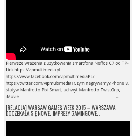
Pierwsze wrażenia z użytkowania smartfona Neffos C7 od TP-
Link.https://vipmultimedia.pl
https://www.facebook.com/vipmultimediaPL/
https://twitter.com/Vipmultimedia1Czym nagrywamy?iPhone 8,
statyw Manfrotto Pixi Smart, uchwyt Manfrotto TwistGrip,
iMovie========================================…
[RELACJA] WARSAW GAMES WEEK 2015 – WARSZAWA
DOCZEKAŁA SIĘ NOWEJ IMPREZY GAMINGOWEJ.