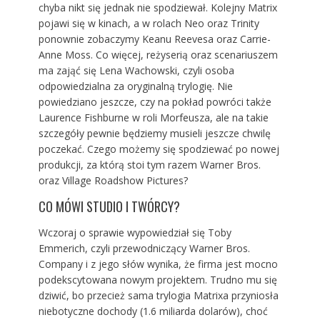
chyba nikt się jednak nie spodziewał. Kolejny Matrix
pojawi się w kinach, a w rolach Neo oraz Trinity
ponownie zobaczymy Keanu Reevesa oraz Carrie-
Anne Moss. Co więcej, reżyserią oraz scenariuszem
ma zająć się Lena Wachowski, czyli osoba
odpowiedzialna za oryginalną trylogię. Nie
powiedziano jeszcze, czy na pokład powróci także
Laurence Fishburne w roli Morfeusza, ale na takie
szczegóły pewnie będziemy musieli jeszcze chwilę
poczekać. Czego możemy się spodziewać po nowej
produkcji, za którą stoi tym razem Warner Bros.
oraz Village Roadshow Pictures?
CO MÓWI STUDIO I TWÓRCY?
Wczoraj o sprawie wypowiedział się Toby
Emmerich, czyli przewodniczący Warner Bros.
Company i z jego słów wynika, że firma jest mocno
podekscytowana nowym projektem. Trudno mu się
dziwić, bo przecież sama trylogia Matrixa przyniosła
niebotyczne dochody (1.6 miliarda dolarów), choć