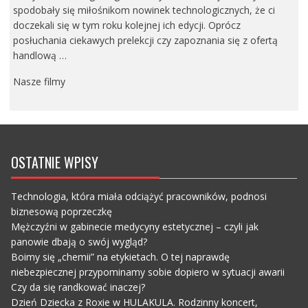
spodobały się miłośnikom nowinek technologicznych, że ci
doczekali się w tym roku kolejnej ich edycji. Oprócz
posłuchania ciekawych prelekcji czy zapoznania się z ofertą
handlową …
Nasze filmy
OSTATNIE WPISY
Technologia, która miała odciążyć pracowników, podnosi
biznesową poprzeczkę
Mężczyźni w gabinecie medycyny estetycznej – czyli jak
panowie dbają o swój wygląd?
Boimy się „chemii” na etykietach. O tej naprawdę
niebezpiecznej przypominamy sobie dopiero w sytuacji awarii
Czy da się randkować inaczej?
Dzień Dziecka z Roxie w HULAKULA. Rodzinny koncert,