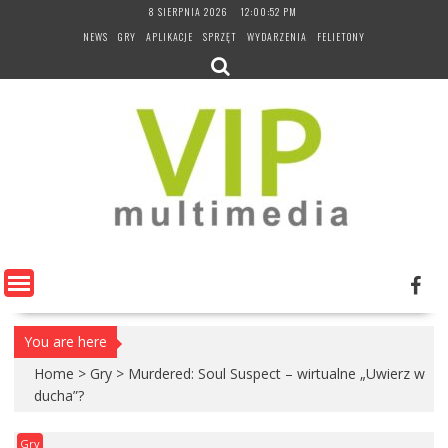
Skip
8 SIERPNIA 2026
12:00:53 PM
to
NEWS
GRY
APLIKACJE
SPRZĘT
WYDARZENIA
FELIETONY
content
You are here
Home
>
Gry
>
Murdered: Soul Suspect – wirtualne „Uwierz w
ducha”?
Gry