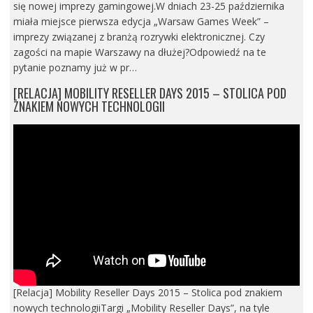
się nowej imprezy gamingowej.W dniach 23-25 października
miała miejsce pierwsza edycja „Warsaw Games Week” –
imprezy związanej z branżą rozrywki elektronicznej. Czy
zagości na mapie Warszawy na dłużej?Odpowiedź na te
pytanie poznamy już w pr…
[RELACJA] MOBILITY RESELLER DAYS 2015 – STOLICA POD
ZNAKIEM NOWYCH TECHNOLOGII
[Relacja] Mobility Reseller Days 2015 – Stolica pod znakiem
nowych technologiiTargi „Mobility Reseller Days”, na tyle