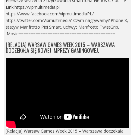
Pierwsze wrażenia z użytkowania smartfona Neffos C7 od TP-
Link.https://vipmultimedia.pl
https://www.facebook.com/vipmultimediaPL/
https://twitter.com/Vipmultimedia1Czym nagrywamy?iPhone 8,
statyw Manfrotto Pixi Smart, uchwyt Manfrotto TwistGrip,
iMovie========================================…
[RELACJA] WARSAW GAMES WEEK 2015 – WARSZAWA
DOCZEKAŁA SIĘ NOWEJ IMPREZY GAMINGOWEJ.
[Relacja] Warsaw Games Week 2015 – Warszawa doczekała