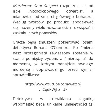
Murdered: Soul Suspect
rozpocznie się od
iście „hitchcock’owego otwarcia”, a
mianowicie od śmierci głównego bohatera.
Według twórców, po produkcji spodziewać
się możemy wielu nowatorskich rozwiązań i
zaskakujących pomysłów.
Gracze będą zmuszeni pokierować losami
detektywa Ronana O’Connora. Po śmierci
nasz protagonista zawieszony zostanie w
stanie pomiędzy życiem, a śmiercią, aż do
momentu, w którym odnajdzie swojego
mordercę i doprowadzi go przed wymiar
sprawiedliwości.
http://www.youtube.com/watch?
v=CqdKWjfbTUk
Detektywa, w rozwikłaniu zagadki,
wspomagać będą unikalne umiejętności t.j.: