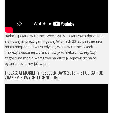
[Relacja] Warsaw Games Week 2015 – Warszawa doczekała
się nowej imprezy gamingowej.W dniach 23-25 października
miała miejsce pierwsza edycja „Warsaw Games Week” –
imprezy związanej z branżą rozrywki elektronicznej. Czy
zagości na mapie Warszawy na dłużej?Odpowiedź na te
pytanie poznamy już w pr…
[RELACJA] MOBILITY RESELLER DAYS 2015 – STOLICA POD
ZNAKIEM NOWYCH TECHNOLOGII