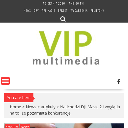
Skip
7 SIERPNIA 2026
7:49:37 PM
to
NEWS
GRY
APLIKACJE
SPRZĘT
WYDARZENIA
FELIETONY
content
You are here
Home
>
News
>
artykuły
>
Nadchodzi DJI Mavic 2 i wygląda
na to, że pozamiata konkurencję
artykuły
News