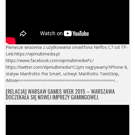
Pierwsze wrażenia z użytkowania smartfona Neffos C7 od TP-
Link.https://vipmultimedia.pl
https://www.facebook.com/vipmultimediaPL/
https://twitter.com/Vipmultimedia1Czym nagrywamy?iPhone 8,
statyw Manfrotto Pixi Smart, uchwyt Manfrotto TwistGrip,
iMovie========================================…
[RELACJA] WARSAW GAMES WEEK 2015 – WARSZAWA
DOCZEKAŁA SIĘ NOWEJ IMPREZY GAMINGOWEJ.