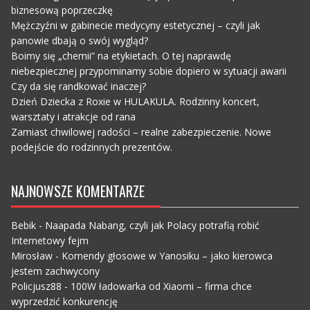
biznesową poprzeczkę
Mężczyźni w gabinecie medycyny estetycznej – czyli jak
panowie dbają o swój wygląd?
Boimy się „chemii” na etykietach. O tej naprawdę
niebezpiecznej przypominamy sobie dopiero w sytuacji awarii
Czy da się randkować inaczej?
Dzień Dziecka z Roxie w HULAKULA. Rodzinny koncert,
warsztaty i atrakcje od rana
Zamiast chwilowej radości – realne zabezpieczenie. Nowe
podejście do rodzinnych prezentów.
NAJNOWSZE KOMENTARZE
Bebik
-
Naapada Nabang, czyli jak Polacy potrafią robić
Internetowy fejm
Mirosław
-
Komendy głosowe w Yanosiku – jako kierowca
jestem zachwycony
Policjusz88
-
100W ładowarka od Xiaomi – firma chce
wyprzedzić konkurencję