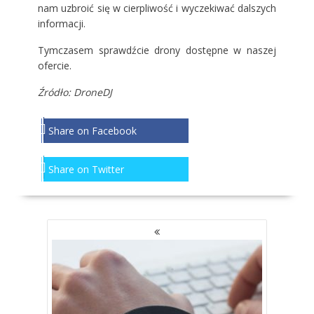
nam uzbroić się w cierpliwość i wyczekiwać dalszych
informacji.
Tymczasem sprawdźcie
drony
dostępne w naszej
ofercie.
Źródło: DroneDJ
Share on Facebook
Share on Twitter
NAWIGACJA
PO
WPISACH