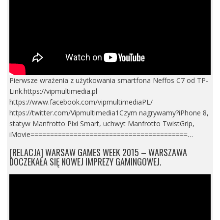
Pierwsze wrażenia z użytkowania smartfona Neffos C7 od TP-
Link.https://vipmultimedia.pl
https://www.facebook.com/vipmultimediaPL/
https://twitter.com/Vipmultimedia1Czym nagrywamy?iPhone 8,
statyw Manfrotto Pixi Smart, uchwyt Manfrotto TwistGrip,
iMovie========================================…
[RELACJA] WARSAW GAMES WEEK 2015 – WARSZAWA
DOCZEKAŁA SIĘ NOWEJ IMPREZY GAMINGOWEJ.