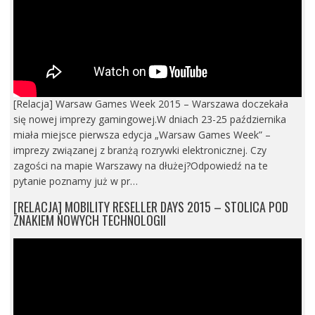
[Relacja] Warsaw Games Week 2015 – Warszawa doczekała
się nowej imprezy gamingowej.W dniach 23-25 października
miała miejsce pierwsza edycja „Warsaw Games Week” –
imprezy związanej z branżą rozrywki elektronicznej. Czy
zagości na mapie Warszawy na dłużej?Odpowiedź na te
pytanie poznamy już w pr…
[RELACJA] MOBILITY RESELLER DAYS 2015 – STOLICA POD
ZNAKIEM NOWYCH TECHNOLOGII