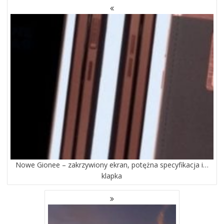
NAWIGACJA
PO
WPISACH
Nowe Gionee – zakrzywiony ekran, potężna specyfikacja i…
klapka