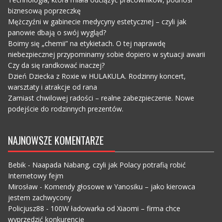
biznesową poprzeczkę
Mężczyźni w gabinecie medycyny estetycznej – czyli jak
panowie dbają o swój wygląd?
Boimy się „chemii” na etykietach. O tej naprawdę
niebezpiecznej przypominamy sobie dopiero w sytuacji awarii
Czy da się randkować inaczej?
Dzień Dziecka z Roxie w HULAKULA. Rodzinny koncert,
warsztaty i atrakcje od rana
Zamiast chwilowej radości – realne zabezpieczenie. Nowe
podejście do rodzinnych prezentów.
NAJNOWSZE KOMENTARZE
Bebik
-
Naapada Nabang, czyli jak Polacy potrafią robić
Internetowy fejm
Mirosław
-
Komendy głosowe w Yanosiku – jako kierowca
jestem zachwycony
Policjusz88
-
100W ładowarka od Xiaomi – firma chce
wyprzedzić konkurencję