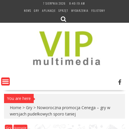
Skip
7 SIERPNIA 2026
8:40:20 AM
to
NEWS
GRY
APLIKACJE
SPRZĘT
WYDARZENIA
FELIETONY
content
You are here
Home
>
Gry
>
Noworoczna promocja Cenega – gry w
wersjach pudełkowych sporo taniej
Gry
konsole