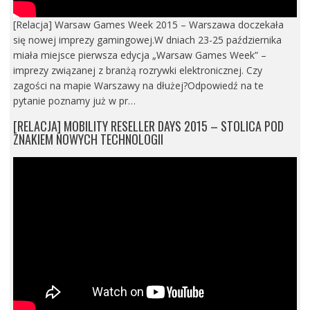
[Relacja] Warsaw Games Week 2015 – Warszawa doczekała
się nowej imprezy gamingowej.W dniach 23-25 października
miała miejsce pierwsza edycja „Warsaw Games Week” –
imprezy związanej z branżą rozrywki elektronicznej. Czy
zagości na mapie Warszawy na dłużej?Odpowiedź na te
pytanie poznamy już w pr…
[RELACJA] MOBILITY RESELLER DAYS 2015 – STOLICA POD
ZNAKIEM NOWYCH TECHNOLOGII