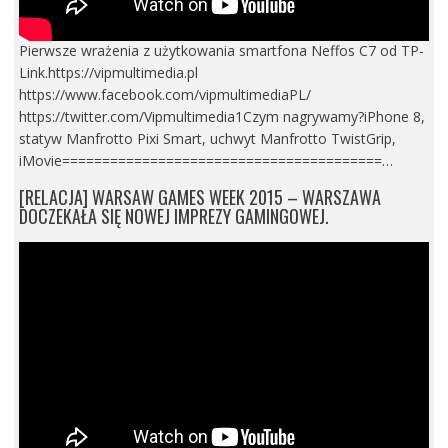
Pierwsze wrażenia z użytkowania smartfona Neffos C7 od TP-
Link.https://vipmultimedia.pl
https://www.facebook.com/vipmultimediaPL/
https://twitter.com/Vipmultimedia1Czym nagrywamy?iPhone 8,
statyw Manfrotto Pixi Smart, uchwyt Manfrotto TwistGrip,
iMovie========================================…
[RELACJA] WARSAW GAMES WEEK 2015 – WARSZAWA
DOCZEKAŁA SIĘ NOWEJ IMPREZY GAMINGOWEJ.