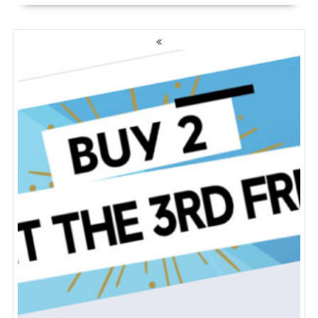
NAWIGACJA
PO
WPISACH