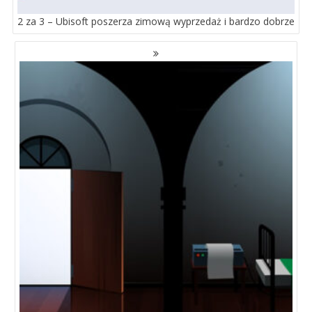
2 za 3 – Ubisoft poszerza zimową wyprzedaż i bardzo dobrze