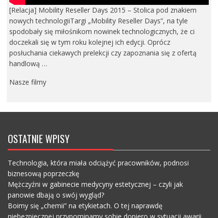
[Relacja] Mobility Reseller Days 2015 – Stolica pod znakiem
nowych technologiiTargi „Mobility Reseller Days”, na tyle
spodobały się miłośnikom nowinek technologicznych, że ci
doczekali się w tym roku kolejnej ich edycji. Oprócz
posłuchania ciekawych prelekcji czy zapoznania się z ofertą
handlową …
Nasze filmy
OSTATNIE WPISY
Technologia, która miała odciążyć pracowników, podnosi
biznesową poprzeczkę
Mężczyźni w gabinecie medycyny estetycznej – czyli jak
panowie dbają o swój wygląd?
Boimy się „chemii” na etykietach. O tej naprawdę
niebezpiecznej przypominamy sobie dopiero w sytuacji awarii