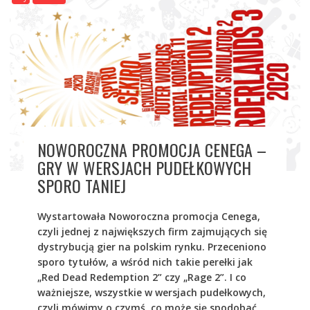
NOWOROCZNA PROMOCJA CENEGA –
GRY W WERSJACH PUDEŁKOWYCH
SPORO TANIEJ
Wystartowała Noworoczna promocja Cenega,
czyli jednej z największych firm zajmujących się
dystrybucją gier na polskim rynku. Przeceniono
sporo tytułów, a wśród nich takie perełki jak
„Red Dead Redemption 2” czy „Rage 2”. I co
ważniejsze, wszystkie w wersjach pudełkowych,
czyli mówimy o czymś, co może się spodobać