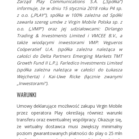
Zarząd Play Communications S.A. („Spółka”)
informuje, że w dniu 15 stycznia 2018 roku P4 sp.
z o.o. („PLAY”), spółka w 100% zależna od Spółki
zawarła szereg umów z Virgin Mobile Polska sp. z
o.o. („VMP”) oraz jej udziałowcami: Dirlango
Trading & Investments Limited i VMCEE B.V., a
także wiodącymi inwestorami VMP: Vegueros
Coöperatief U.A. (spółka zależna należąca w
całości do Delta Partners Emerging Markets TMT
Growth Fund II L.P.), Farledico Investments Limited
(spółka zależna należąca w całości do Łukasza
Wejcherta) i Kai-Uwe Ricke (łącznie zwanymi
„Inwestorami”).
WARUNKI
Umowy deklarujące możliwość zakupu Virgin Mobile
przez operatora Play określają również warunki
transferu oraz ewentualnej współpracy. Okazuje się,
że wirtualny dostawca musi zwiększy minimalny
poziom gwarantowanych płatności do play o 25 mln