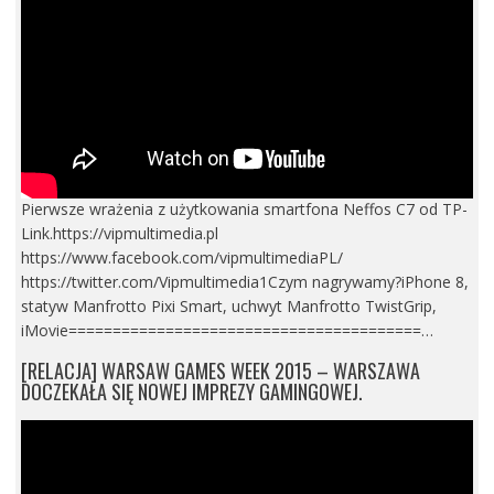
Pierwsze wrażenia z użytkowania smartfona Neffos C7 od TP-
Link.https://vipmultimedia.pl
https://www.facebook.com/vipmultimediaPL/
https://twitter.com/Vipmultimedia1Czym nagrywamy?iPhone 8,
statyw Manfrotto Pixi Smart, uchwyt Manfrotto TwistGrip,
iMovie========================================…
[RELACJA] WARSAW GAMES WEEK 2015 – WARSZAWA
DOCZEKAŁA SIĘ NOWEJ IMPREZY GAMINGOWEJ.