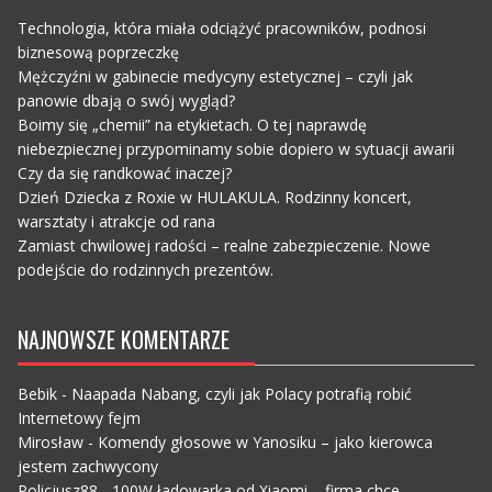
Technologia, która miała odciążyć pracowników, podnosi
biznesową poprzeczkę
Mężczyźni w gabinecie medycyny estetycznej – czyli jak
panowie dbają o swój wygląd?
Boimy się „chemii” na etykietach. O tej naprawdę
niebezpiecznej przypominamy sobie dopiero w sytuacji awarii
Czy da się randkować inaczej?
Dzień Dziecka z Roxie w HULAKULA. Rodzinny koncert,
warsztaty i atrakcje od rana
Zamiast chwilowej radości – realne zabezpieczenie. Nowe
podejście do rodzinnych prezentów.
NAJNOWSZE KOMENTARZE
Bebik
-
Naapada Nabang, czyli jak Polacy potrafią robić
Internetowy fejm
Mirosław
-
Komendy głosowe w Yanosiku – jako kierowca
jestem zachwycony
Policjusz88
-
100W ładowarka od Xiaomi – firma chce