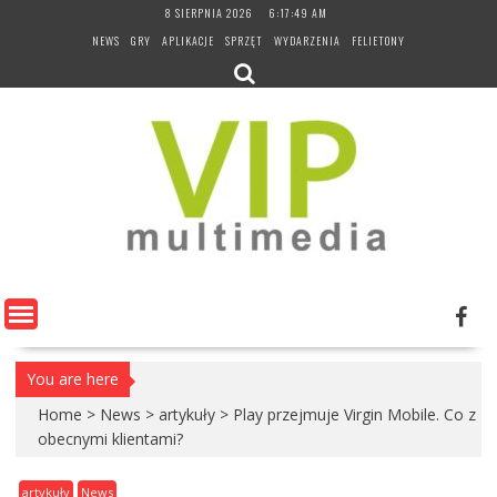
Skip
8 SIERPNIA 2026
6:17:50 AM
to
NEWS
GRY
APLIKACJE
SPRZĘT
WYDARZENIA
FELIETONY
content
You are here
Home
>
News
>
artykuły
>
Play przejmuje Virgin Mobile. Co z
obecnymi klientami?
artykuły
News