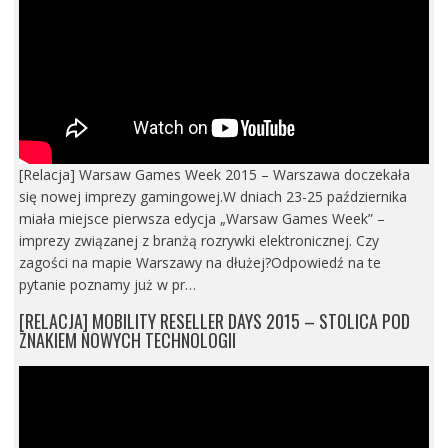
[Relacja] Warsaw Games Week 2015 – Warszawa doczekała
się nowej imprezy gamingowej.W dniach 23-25 października
miała miejsce pierwsza edycja „Warsaw Games Week” –
imprezy związanej z branżą rozrywki elektronicznej. Czy
zagości na mapie Warszawy na dłużej?Odpowiedź na te
pytanie poznamy już w pr…
[RELACJA] MOBILITY RESELLER DAYS 2015 – STOLICA POD
ZNAKIEM NOWYCH TECHNOLOGII