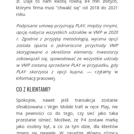
zł. Daje to nam kwotę równą 84 mln złotych,
którymi firma musi “chwalić się” od 2018 do 2021
roku.
Podpisane umowy przyznają PLAY, między innymi,
opcję nabycia wszystkich udziałów w VMP w 2020
r. Zgodnie z przyjętą metodologią, wycena opcji
została oparta o jednoroczne przychody VMP
skorygowane o określone elementy. Inwestorzy
zobowiązali się, spowodować że wszystkie udziały
w VMP zostaną sprzedane PLAY w przypadku, gdy
PLAY skorzysta z opcji kupna.
— czytamy w
informacji prasowej.
CO Z KLIENTAMI?
Spokojnie, nawet jeśli transakcja zostanie
sfinalizowana i Virgin Mobile trafi w ręce Play, nie
ma pewności co do tego, czy sieć jako taka
przestanie istnieć. Możliwe, że P4 zostawi markę
jako osobny byt, a co za tym idzie, dla klientów
zmieni się niewiele. W zasadzie główną różnicą