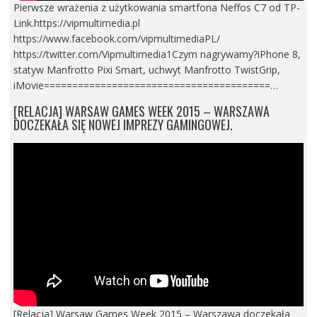
Pierwsze wrażenia z użytkowania smartfona Neffos C7 od TP-
Link.https://vipmultimedia.pl
https://www.facebook.com/vipmultimediaPL/
https://twitter.com/Vipmultimedia1Czym nagrywamy?iPhone 8,
statyw Manfrotto Pixi Smart, uchwyt Manfrotto TwistGrip,
iMovie========================================…
[RELACJA] WARSAW GAMES WEEK 2015 – WARSZAWA
DOCZEKAŁA SIĘ NOWEJ IMPREZY GAMINGOWEJ.
[Relacja] Warsaw Games Week 2015 – Warszawa doczekała