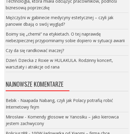
Technologia, która miała odciążyć pracowników, podnosi
biznesową poprzeczkę
Mężczyźni w gabinecie medycyny estetycznej – czyli jak
panowie dbają o swój wygląd?
Boimy się „chemii” na etykietach. O tej naprawdę
niebezpiecznej przypominamy sobie dopiero w sytuacji awarii
Czy da się randkować inaczej?
Dzień Dziecka z Roxie w HULAKULA. Rodzinny koncert,
warsztaty i atrakcje od rana
NAJNOWSZE KOMENTARZE
Bebik
-
Naapada Nabang, czyli jak Polacy potrafią robić
Internetowy fejm
Mirosław
-
Komendy głosowe w Yanosiku – jako kierowca
jestem zachwycony
Policjusz88
-
100W ładowarka od Xiaomi – firma chce