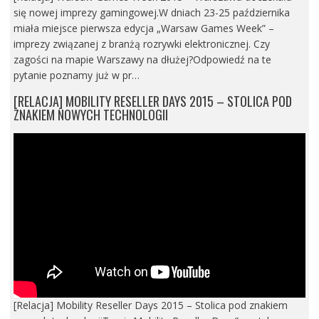
się nowej imprezy gamingowej.W dniach 23-25 października
miała miejsce pierwsza edycja „Warsaw Games Week” –
imprezy związanej z branżą rozrywki elektronicznej. Czy
zagości na mapie Warszawy na dłużej?Odpowiedź na te
pytanie poznamy już w pr…
[RELACJA] MOBILITY RESELLER DAYS 2015 – STOLICA POD
ZNAKIEM NOWYCH TECHNOLOGII
[Relacja] Mobility Reseller Days 2015 – Stolica pod znakiem