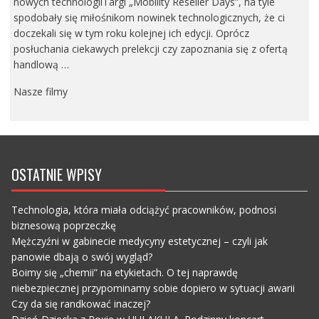
nowych technologiiTargi „Mobility Reseller Days”, na tyle
spodobały się miłośnikom nowinek technologicznych, że ci
doczekali się w tym roku kolejnej ich edycji. Oprócz
posłuchania ciekawych prelekcji czy zapoznania się z ofertą
handlową …
Nasze filmy
OSTATNIE WPISY
Technologia, która miała odciążyć pracowników, podnosi
biznesową poprzeczkę
Mężczyźni w gabinecie medycyny estetycznej – czyli jak
panowie dbają o swój wygląd?
Boimy się „chemii” na etykietach. O tej naprawdę
niebezpiecznej przypominamy sobie dopiero w sytuacji awarii
Czy da się randkować inaczej?