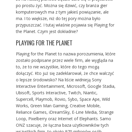
po prostu żyć. Można się dziwić, czy branża gier
komputerowych ma z tym jakieś powiązanie, ale
ma. I to większe, niż do tej pory można było
przypuszczać. I tutaj właśnie pojawia się Playing for
the Planet. Czym jest dokładnie?
PLAYING FOR THE PLANET
Playing for the Planet to nazwa porozumienia, które
zostało podpisane przez wiele firm, ale wygląda na
to, że to nie wszystkie, które do tego mogą
dołączyć. Kto już się zadeklarował, że chce walczyć
o lepsze środowisko? Na liście widnieją Sony
Interactive Entertainment, Microsoft, Google Stadia,
Ubisoft, Sports Interactive, Twitch, Niantic,
Supercell, Playmob, Rovio, Sybo, Space Ape, Wild
Works, Green Man Gaming, Creative Mobile,
Reliance Games, iDreamSky, E-Line Media, Strange
Loop, Pixelberry oraz Internet of Elephants. Samo
ONZ szacuje, że łączna baza użytkowników tych
wszystkich firm, to około 970 milionów osób.