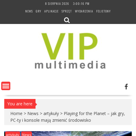
Skip
8 SIERPNIA 2026
3:00:17 PM
to
NEWS
GRY
APLIKACJE
SPRZĘT
WYDARZENIA
FELIETONY
content
You are here
Home
>
News
>
artykuły
>
Playing for the Planet – jak gry,
PC-ty i konsole mają zmienić środowisko
artykuły
News