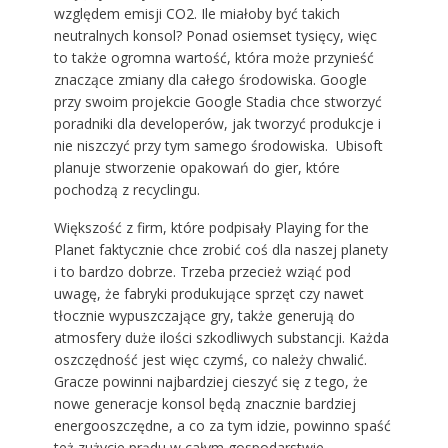
względem emisji CO2. Ile miałoby być takich
neutralnych konsol? Ponad osiemset tysięcy, więc
to także ogromna wartość, która może przynieść
znaczące zmiany dla całego środowiska. Google
przy swoim projekcie Google Stadia chce stworzyć
poradniki dla developerów, jak tworzyć produkcje i
nie niszczyć przy tym samego środowiska. Ubisoft
planuje stworzenie opakowań do gier, które
pochodzą z recyclingu.
Większość z firm, które podpisały Playing for the
Planet faktycznie chce zrobić coś dla naszej planety
i to bardzo dobrze. Trzeba przecież wziąć pod
uwagę, że fabryki produkujące sprzęt czy nawet
tłocznie wypuszczające gry, także generują do
atmosfery duże ilości szkodliwych substancji. Każda
oszczędność jest więc czymś, co należy chwalić.
Gracze powinni najbardziej cieszyć się z tego, że
nowe generacje konsol będą znacznie bardziej
energooszczędne, a co za tym idzie, powinno spaść
też zużycie prądu w całym gospodarstwie