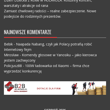
Dzień Dziecka z Roxie w HULAKULA. Rodzinny koncert,
warsztaty i atrakcje od rana
Zamiast chwilowej radości – realne zabezpieczenie. Nowe
podejście do rodzinnych prezentów.
NAJNOWSZE KOMENTARZE
Bebik
-
Naapada Nabang, czyli jak Polacy potrafią robić
Internetowy fejm
Mirosław
-
Komendy głosowe w Yanosiku – jako kierowca
jestem zachwycony
Policjusz88
-
100W ładowarka od Xiaomi – firma chce
wyprzedzić konkurencję
SIERPIEŃ 2026