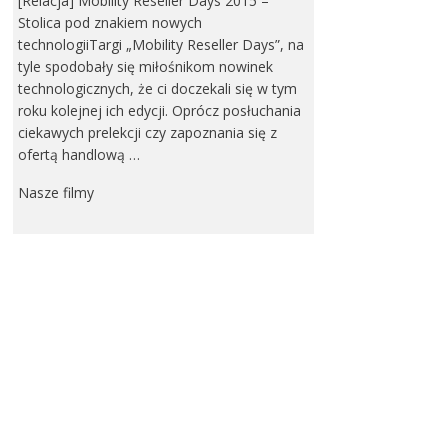
[Relacja] Mobility Reseller Days 2015 –
Stolica pod znakiem nowych
technologiiTargi „Mobility Reseller Days”, na
tyle spodobały się miłośnikom nowinek
technologicznych, że ci doczekali się w tym
roku kolejnej ich edycji. Oprócz posłuchania
ciekawych prelekcji czy zapoznania się z
ofertą handlową …
Nasze filmy