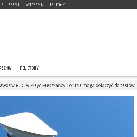
JE
SPRZĘT
WYDARZENIA
FELIETONY
ZENIA
FELIETONY
awdziwie 5G w Play? Mieszkańcy Torunia mogą dołączyć do testów