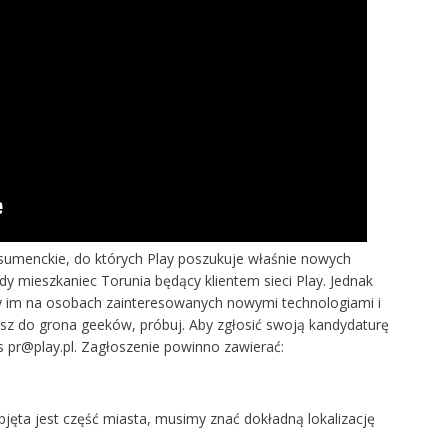
sumenckie, do których Play poszukuje właśnie nowych
y mieszkaniec Torunia będący klientem sieci Play. Jednak
leży im na osobach zainteresowanych nowymi technologiami i
żysz do grona geeków, próbuj. Aby zgłosić swoją kandydaturę
s pr@play.pl. Zagłoszenie powinno zawierać:
bjęta jest część miasta, musimy znać dokładną lokalizację