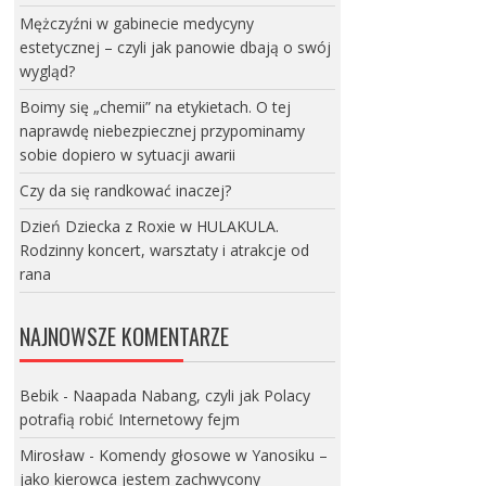
Mężczyźni w gabinecie medycyny
estetycznej – czyli jak panowie dbają o swój
wygląd?
Boimy się „chemii” na etykietach. O tej
naprawdę niebezpiecznej przypominamy
sobie dopiero w sytuacji awarii
Czy da się randkować inaczej?
Dzień Dziecka z Roxie w HULAKULA.
Rodzinny koncert, warsztaty i atrakcje od
rana
NAJNOWSZE KOMENTARZE
Bebik
-
Naapada Nabang, czyli jak Polacy
potrafią robić Internetowy fejm
Mirosław
-
Komendy głosowe w Yanosiku –
jako kierowca jestem zachwycony