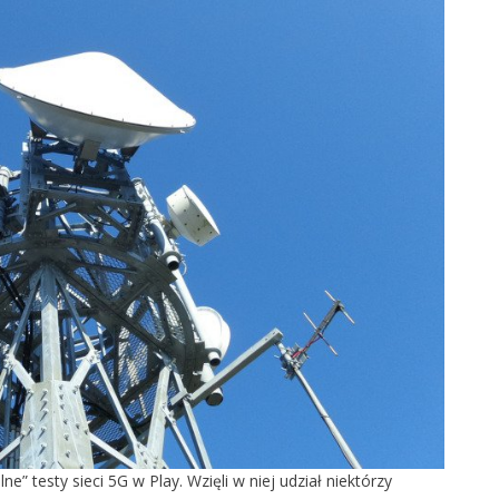
e” testy sieci 5G w Play. Wzięli w niej udział niektórzy