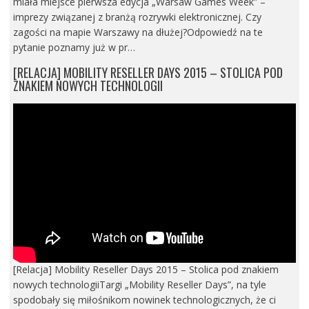
miała miejsce pierwsza edycja „Warsaw Games Week” –
imprezy związanej z branżą rozrywki elektronicznej. Czy
zagości na mapie Warszawy na dłużej?Odpowiedź na te
pytanie poznamy już w pr…
[RELACJA] MOBILITY RESELLER DAYS 2015 – STOLICA POD
ZNAKIEM NOWYCH TECHNOLOGII
[Relacja] Mobility Reseller Days 2015 – Stolica pod znakiem
nowych technologiiTargi „Mobility Reseller Days”, na tyle
spodobały się miłośnikom nowinek technologicznych, że ci