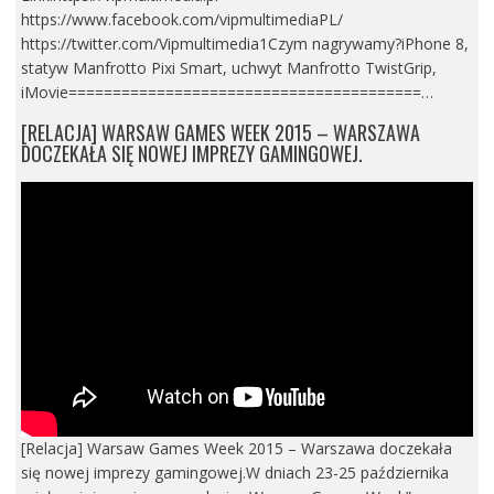
https://www.facebook.com/vipmultimediaPL/
https://twitter.com/Vipmultimedia1Czym nagrywamy?iPhone 8,
statyw Manfrotto Pixi Smart, uchwyt Manfrotto TwistGrip,
iMovie========================================…
[RELACJA] WARSAW GAMES WEEK 2015 – WARSZAWA
DOCZEKAŁA SIĘ NOWEJ IMPREZY GAMINGOWEJ.
[Relacja] Warsaw Games Week 2015 – Warszawa doczekała
się nowej imprezy gamingowej.W dniach 23-25 października