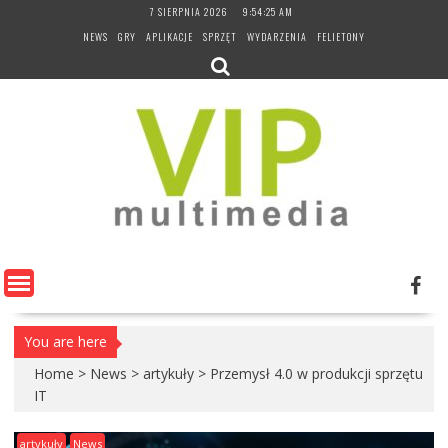
Skip
7 SIERPNIA 2026
9:54:26 AM
to
NEWS
GRY
APLIKACJE
SPRZĘT
WYDARZENIA
FELIETONY
content
You are here
Home
>
News
>
artykuły
>
Przemysł 4.0 w produkcji sprzętu
IT
artykuły
News