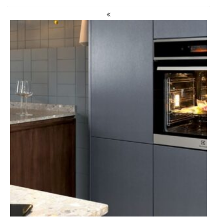
NAWIGACJA
PO
WPISACH