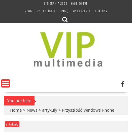
Skip
6 SIERPNIA 2026
6:08:57 PM
to
NEWS
GRY
APLIKACJE
SPRZĘT
WYDARZENIA
FELIETONY
content
You are here
Home
>
News
>
artykuły
>
Przyszłość Windows Phone
artykuły