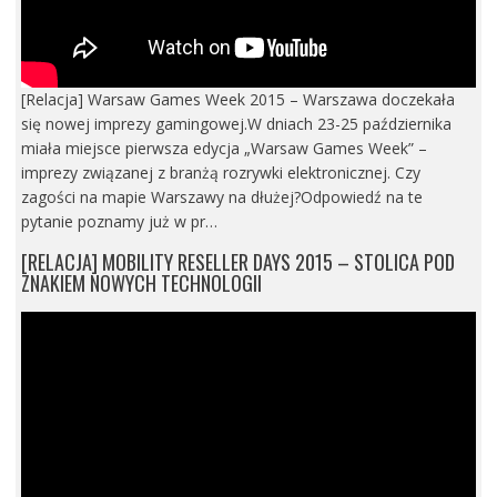
[Relacja] Warsaw Games Week 2015 – Warszawa doczekała
się nowej imprezy gamingowej.W dniach 23-25 października
miała miejsce pierwsza edycja „Warsaw Games Week” –
imprezy związanej z branżą rozrywki elektronicznej. Czy
zagości na mapie Warszawy na dłużej?Odpowiedź na te
pytanie poznamy już w pr…
[RELACJA] MOBILITY RESELLER DAYS 2015 – STOLICA POD
ZNAKIEM NOWYCH TECHNOLOGII