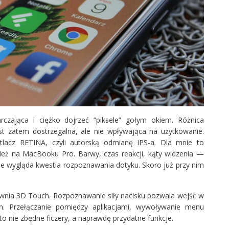
czająca i ciężko dojrzeć “piksele” gołym okiem. Różnica
st zatem dostrzegalna, ale nie wpływająca na użytkowanie.
lacz RETINA, czyli autorską odmianę IPS-a. Dla mnie to
eż na MacBooku Pro. Barwy, czas reakcji, kąty widzenia —
ie wygląda kwestia rozpoznawania dotyku. Skoro już przy nim
wnia 3D Touch. Rozpoznawanie siły nacisku pozwala wejść w
em. Przełączanie pomiędzy aplikacjami, wywoływanie menu
 nie zbędne ficzery, a naprawdę przydatne funkcje.