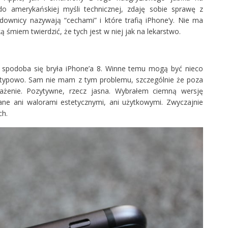
o amerykańskiej myśli technicznej, zdaję sobie sprawę z
ownicy nazywają “cechami” i które trafią iPhone’y. Nie ma
 śmiem twierdzić, że tych jest w niej jak na lekarstwo.
u spodoba się bryła iPhone’a 8. Winne temu mogą być nieco
etypowo. Sam nie mam z tym problemu, szczególnie że poza
ażenie. Pozytywne, rzecz jasna. Wybrałem ciemną wersję
ane ani walorami estetycznymi, ani użytkowymi. Zwyczajnie
ch.