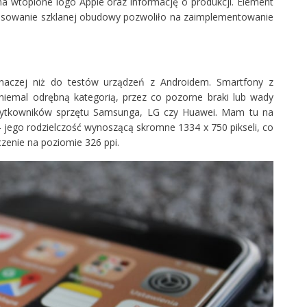
 wtopione logo Apple oraz informację o produkcji. Element
osowanie szklanej obudowy pozwoliło na zaimplementowanie
naczej niż do testów urządzeń z Androidem. Smartfony z
iemal odrębną kategorią, przez co pozorne braki lub wady
żytkowników sprzętu Samsunga, LG czy Huawei. Mam tu na
— jego rodzielczość wynoszącą skromne 1334 x 750 pikseli, co
czenie na poziomie 326 ppi.