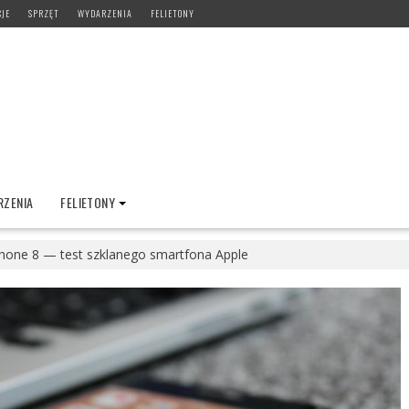
CJE
SPRZĘT
WYDARZENIA
FELIETONY
ZENIA
FELIETONY
hone 8 — test szklanego smartfona Apple