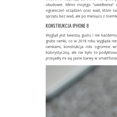
obudowie. Mimo mojego “uwielbienia” d
ograniczeń urządzeń oraz wad, które sad
sprzętu bez wad, ale po miesiącu z ósemką
KONSTRUKCJA IPHONE 8
Wygląd jest kwestią gustu i nie każdem
grube ramki, co w 2018 roku wygląda ni
ramkami, konstrukcja robi ogromne wr
kolorystyczną, ale nie było to podyktow
przejadły mi się jasne barwy w smartfona