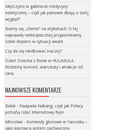
Mężczyźni w gabinecie medycyny
estetycznej – czyli jak panowie dbają o swój
wygląd?
Boimy się „chemii” na etykietach. O tej
naprawdę niebezpiecznej przypominamy
sobie dopiero w sytuacji awarii
Czy da się randkować inaczej?
Dzień Dziecka z Roxie w HULAKULA.
Rodzinny koncert, warsztaty i atrakcje od
rana
NAJNOWSZE KOMENTARZE
Bebik
-
Naapada Nabang, czyli jak Polacy
potrafią robić Internetowy fejm
Mirosław
-
Komendy głosowe w Yanosiku –
jako kierowca jestem zachwycony