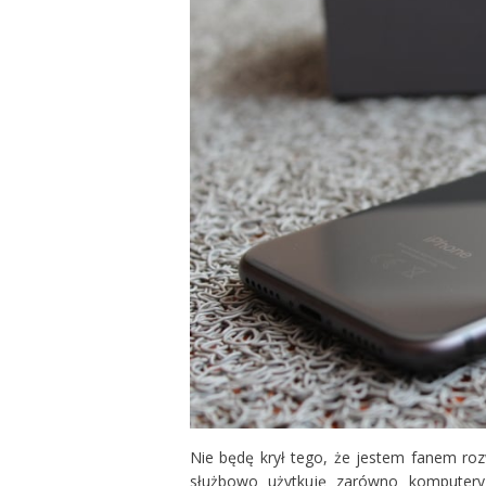
Nie będę krył tego, że jestem fanem roz
służbowo użytkuję zarówno komputery 