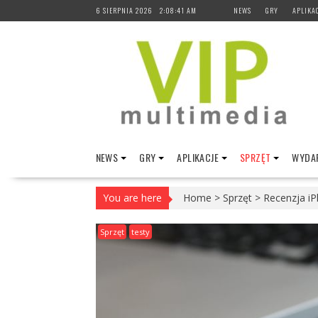
Skip
6 SIERPNIA 2026
2:08:42 AM
NEWS
GRY
APLIKA
to
content
NEWS
GRY
APLIKACJE
SPRZĘT
WYDAR
You are here
Home
>
Sprzęt
>
Recenzja iP
Sprzęt
testy