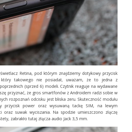
świetlacz Retina, pod którym znajdziemy dotykowy przycisk
 który takowego nie posiadał, uważam, że to jedna z
oprzednich (sprzed 6) modeli. Czytnik reaguje na wydawane
zę przyznać, że gros smartfonów z Androidem radzi sobie w
łędnych rozpoznań odcisku jest bliska zeru. Skuteczność modułu
my przycisk power oraz wysuwaną tackę SIM, na lewym
ści oraz suwak wyciszania. Na spodzie umieszczono złączę
tety, zabrakło tutaj złącza audio Jack 3,5 mm.