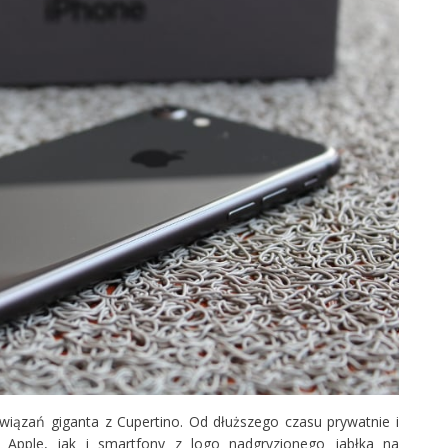
wiązań giganta z Cupertino. Od dłuższego czasu prywatnie i
Apple, jak i smartfony z logo nadgryzionego jabłka na