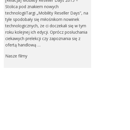
[Relacja] Mobility Reseller Days 2015 –
Stolica pod znakiem nowych
technologiiTargi „Mobility Reseller Days”, na
tyle spodobały się miłośnikom nowinek
technologicznych, że ci doczekali się w tym
roku kolejnej ich edycji. Oprócz posłuchania
ciekawych prelekcji czy zapoznania się z
ofertą handlową …
Nasze filmy