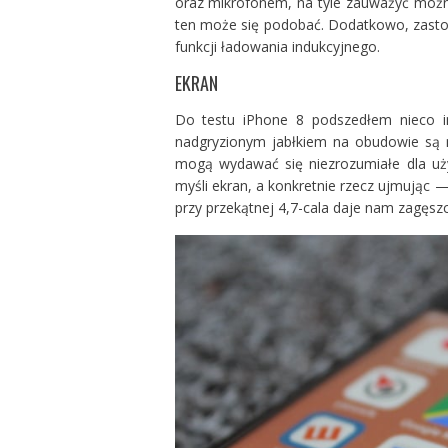
oraz mikrofonem, na tyle zauważyć można
ten może się podobać. Dodatkowo, zast
funkcji ładowania indukcyjnego.
EKRAN
Do testu iPhone 8 podszedłem nieco i
nadgryzionym jabłkiem na obudowie są n
mogą wydawać się niezrozumiałe dla u
myśli ekran, a konkretnie rzecz ujmując 
przy przekątnej 4,7-cala daje nam zagęsz