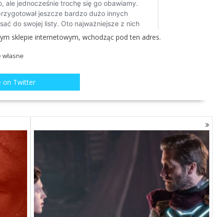
zym sklepie internetowym, wchodząc
pod ten adres
.
e własne
 on Twitter