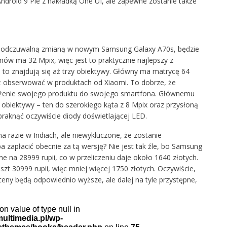
ndroid 9 Pie z nakładką One UI, ale zapewne zostanie także
j odczuwalną zmianą w nowym Samsung Galaxy A70s, będzie
mów ma 32 Mpix, więc jest to praktycznie najlepszy z
to znajdują się aż trzy obiektywy. Główny ma matrycę 64
uż obserwować w produktach od Xiaomi. To dobrze, że
żenie swojego produktu do swojego smartfona. Głównemu
obiektywy – ten do szerokiego kąta z 8 Mpix oraz przysłoną
braknąć oczywiście diody doświetlającej LED.
 razie w Indiach, ale niewykluczone, że zostanie
ba zapłacić obecnie za tą wersję? Nie jest tak źle, bo Samsung
 na 28999 rupii, co w przeliczeniu daje około 1640 złotych.
zt 30999 rupii, więc mniej więcej 1750 złotych. Oczywiście,
 ceny będą odpowiednio wyższe, ale dalej na tyle przystępne,