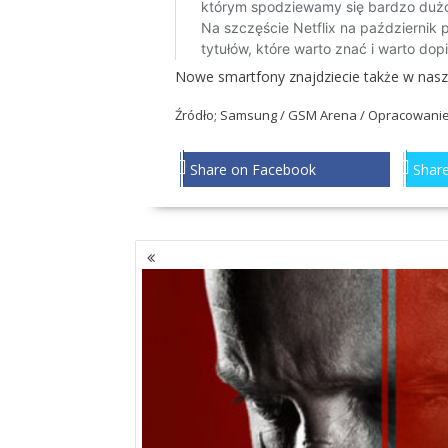
Nowe smartfony znajdziecie także w nas
Źródło; Samsung /
GSM Arena
/ Opracowani
Share on Facebook
Share
NAWIGACJA
PO
WPISACH