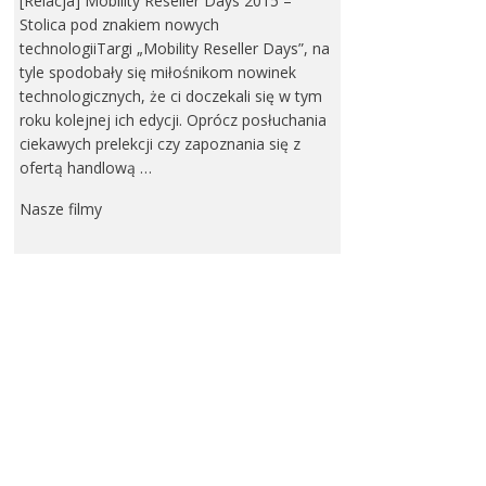
[Relacja] Mobility Reseller Days 2015 –
Stolica pod znakiem nowych
technologiiTargi „Mobility Reseller Days”, na
tyle spodobały się miłośnikom nowinek
technologicznych, że ci doczekali się w tym
roku kolejnej ich edycji. Oprócz posłuchania
ciekawych prelekcji czy zapoznania się z
ofertą handlową …
Nasze filmy