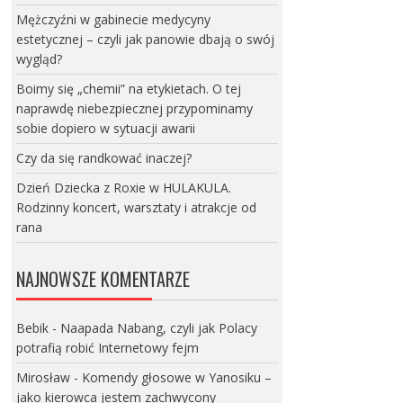
Mężczyźni w gabinecie medycyny
estetycznej – czyli jak panowie dbają o swój
wygląd?
Boimy się „chemii” na etykietach. O tej
naprawdę niebezpiecznej przypominamy
sobie dopiero w sytuacji awarii
Czy da się randkować inaczej?
Dzień Dziecka z Roxie w HULAKULA.
Rodzinny koncert, warsztaty i atrakcje od
rana
NAJNOWSZE KOMENTARZE
Bebik
-
Naapada Nabang, czyli jak Polacy
potrafią robić Internetowy fejm
Mirosław
-
Komendy głosowe w Yanosiku –
jako kierowca jestem zachwycony