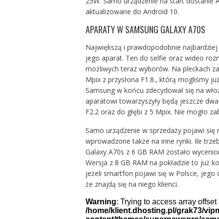
25W. Samo urządzenie na start dostanie A
aktualizowane do Android 10.
APARATY W SAMSUNG GALAXY A70S
Największą i prawdopodobnie najbardzie
jego aparat. Ten do selfie oraz wideo roz
możliwych teraz wyborów. Na pleckach za 
Mpix z przysłona F1.8., którą mogliśmy j
Samsung w końcu zdecydował się na wło
aparatowi towarzyszyły będą jeszcze dwa 
F2.2 oraz do głębi z 5 Mpix. Nie mogło za
Samo urządzenie w sprzedaży pojawi się na
wprowadzone także na inne rynki. Ile trze
Galaxy A70s z 6 GB RAM zostało wycenione
Wersja z 8 GB RAM na pokładzie to już kos
jeżeli smartfon pojawi się w Polsce, jego
że znajdą się na niego klienci.