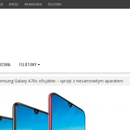
CJE
SPRZĘT
WYDARZENIA
FELIETONY
ZENIA
FELIETONY
msung Galaxy A70s oficjalnie – sprzęt z niesamowitym aparatem