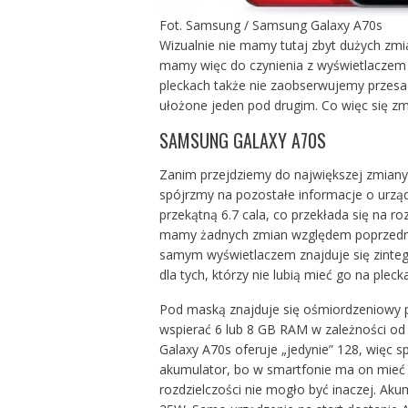
Fot. Samsung / Samsung Galaxy A70s
Wizualnie nie mamy tutaj zbyt dużych zmi
mamy więc do czynienia z wyświetlaczem ty
pleckach także nie zaobserwujemy przesad
ułożone jeden pod drugim. Co więc się zm
SAMSUNG GALAXY A70S
Zanim przejdziemy do największej zmiany
spójrzmy na pozostałe informacje o urzą
przekątną 6.7 cala, co przekłada się na roz
mamy żadnych zmian względem poprzedni
samym wyświetlaczem znajduje się zintegr
dla tych, którzy nie lubią mieć go na plec
Pod maską znajduje się ośmiordzeniowy
wspierać 6 lub 8 GB RAM w zależności od 
Galaxy A70s oferuje „jedynie” 128, więc 
akumulator, bo w smartfonie ma on mieć 
rozdzielczości nie mogło być inaczej. Aku