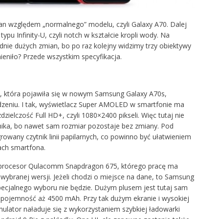
an względem „normalnego” modelu, czyli Galaxy A70. Dalej
pu Infinity-U, czyli notch w kształcie kropli wody. Na
nie dużych zmian, bo po raz kolejny widzimy trzy obiektywy
ieniło? Przede wszystkim specyfikacja.
, która pojawiła się w nowym Samsung Galaxy A70s,
dzeniu. I tak, wyświetlacz Super AMOLED w smartfonie ma
dzielczość Full HD+, czyli 1080×2400 pikseli. Więc tutaj nie
ka, bo nawet sam rozmiar pozostaje bez zmiany. Pod
owany czytnik linii papilarnych, co powinno być ułatwieniem
kach smartfona.
 procesor Qulacomm Snapdragon 675, którego pracę ma
wybranej wersji. Jeżeli chodzi o miejsce na dane, to Samsung
specjalnego wyboru nie będzie. Dużym plusem jest tutaj sam
pojemność aż 4500 mAh. Przy tak dużym ekranie i wysokiej
mulator naładuje się z wykorzystaniem szybkiej ładowarki