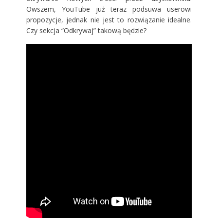
Owszem, YouTube już teraz podsuwa userowi
propozycje, jednak nie jest to rozwiązanie idealne.
Czy sekcja “Odkrywaj” takową będzie?