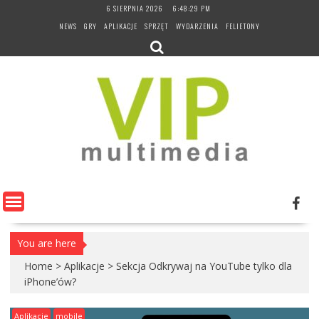
Skip
6 SIERPNIA 2026
6:48:30 PM
to
NEWS
GRY
APLIKACJE
SPRZĘT
WYDARZENIA
FELIETONY
content
You are here
Home
>
Aplikacje
>
Sekcja Odkrywaj na YouTube tylko dla
iPhone’ów?
Aplikacje
mobile