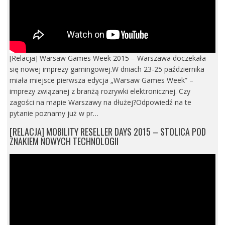
[Relacja] Warsaw Games Week 2015 – Warszawa doczekała
się nowej imprezy gamingowej.W dniach 23-25 października
miała miejsce pierwsza edycja „Warsaw Games Week” –
imprezy związanej z branżą rozrywki elektronicznej. Czy
zagości na mapie Warszawy na dłużej?Odpowiedź na te
pytanie poznamy już w pr…
[RELACJA] MOBILITY RESELLER DAYS 2015 – STOLICA POD
ZNAKIEM NOWYCH TECHNOLOGII