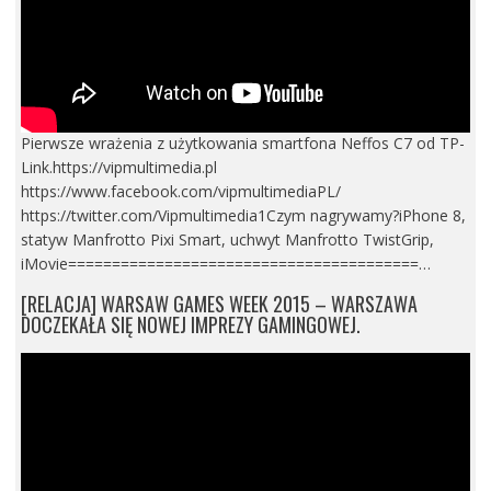
Pierwsze wrażenia z użytkowania smartfona Neffos C7 od TP-
Link.https://vipmultimedia.pl
https://www.facebook.com/vipmultimediaPL/
https://twitter.com/Vipmultimedia1Czym nagrywamy?iPhone 8,
statyw Manfrotto Pixi Smart, uchwyt Manfrotto TwistGrip,
iMovie========================================…
[RELACJA] WARSAW GAMES WEEK 2015 – WARSZAWA
DOCZEKAŁA SIĘ NOWEJ IMPREZY GAMINGOWEJ.