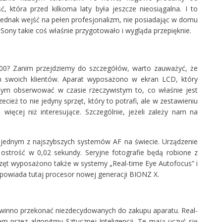
, która przed kilkoma laty była jeszcze nieosiągalna. I to
 jednak wejść na pełen profesjonalizm, nie posiadając w domu
Sony takie coś właśnie przygotowało i wygląda przepięknie.
00? Zanim przejdziemy do szczegółów, warto zauważyć, że
 swoich klientów. Aparat wyposażono w ekran LCD, który
ym obserwować w czasie rzeczywistym to, co właśnie jest
ecież to nie jedyny sprzęt, który to potrafi, ale w zestawieniu
 więcej niż interesujące. Szczególnie, jeżeli zależy nam na
jednym z najszybszych systemów AF na świecie. Urządzenie
ostrość w 0,02 sekundy. Seryjne fotografie będą robione z
rzęt wyposażono także w systemy „Real-time Eye Autofocus” i
dpowiada tutaj procesor nowej generacji BIONZ X.
winno przekonać niezdecydowanych do zakupu aparatu. Real-
m przez algorytmy Sztucznej Inteligencji. Te mają uczyć się