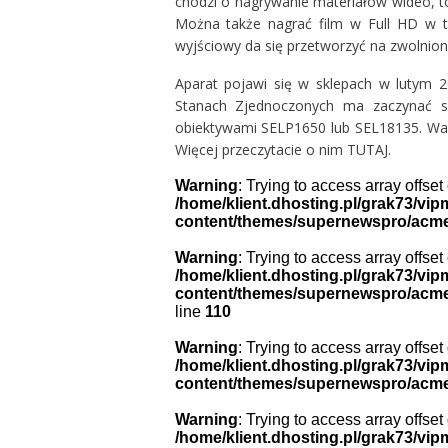
chodzi o nagrywanie materiałów wideo, t
Można także nagrać film w Full HD w te
wyjściowy da się przetworzyć na zwolnione
Aparat pojawi się w sklepach w lutym 20
Stanach Zjednoczonych ma zaczynać si
obiektywami SELP1650 lub SEL18135. War
Więcej przeczytacie o nim
TUTAJ
.