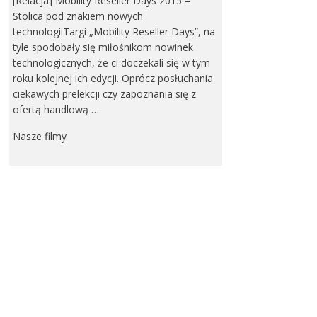
[Relacja] Mobility Reseller Days 2015 –
Stolica pod znakiem nowych
technologiiTargi „Mobility Reseller Days”, na
tyle spodobały się miłośnikom nowinek
technologicznych, że ci doczekali się w tym
roku kolejnej ich edycji. Oprócz posłuchania
ciekawych prelekcji czy zapoznania się z
ofertą handlową …
Nasze filmy