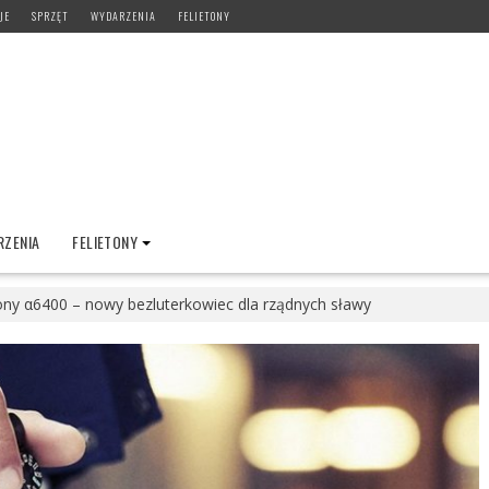
JE
SPRZĘT
WYDARZENIA
FELIETONY
ZENIA
FELIETONY
ny α6400 – nowy bezluterkowiec dla rządnych sławy