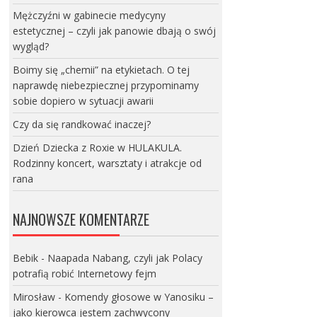
Mężczyźni w gabinecie medycyny
estetycznej – czyli jak panowie dbają o swój
wygląd?
Boimy się „chemii” na etykietach. O tej
naprawdę niebezpiecznej przypominamy
sobie dopiero w sytuacji awarii
Czy da się randkować inaczej?
Dzień Dziecka z Roxie w HULAKULA.
Rodzinny koncert, warsztaty i atrakcje od
rana
NAJNOWSZE KOMENTARZE
Bebik
-
Naapada Nabang, czyli jak Polacy
potrafią robić Internetowy fejm
Mirosław
-
Komendy głosowe w Yanosiku –
jako kierowca jestem zachwycony