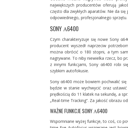
największych producentów oferują jakość
często dla zwykłych aparatów. Nie da się
odpowiedniego, profesjonalnego sprzętu. 
SONY Α6400
Czym charakteryzuje się nowe Sony α64
producent wyszedł naprzeciw potrzebom
można obrócić o 180 stopni, a tym sam
nagrywane. To niby niewielka rzecz, bo prz
z innymi funkcjami, Sony α6400 robi się
szybkim autofokusie.
Sony α6400 może bowiem pochwalić się 
będzie w stanie wychwycić oraz ustawić 
prędkością do 11 klatek na sekundę, a sp
„Real-time Tracking”. Za jakość obrazu o
WAŻNE FUNKCJE SONY Α6400
Wspomniane wyżej funkcje, to coś, co po
time Eye Autofocus wspierane jest bowie