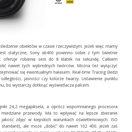
 śledzenie obiektów w czasie rzeczywistym. Jeżeli więc mamy
est statyczne, Sony α6400 powinno sobie z tym świetnie
at oferuje robienie serii do 8 klatek na sekundę. Całkiem
wolić nawet tych wybrednych twórców. Można też wyłączyć
rzejmować się ewentualnym hałasem. Real-time Tracing śledzi
odległości, jasności czy kolorze twarzy. Ustawienie punktu
mu, bo wystarczy dotknąć wyświetlacza palcem.
niki 24,2 megapiksela, a oprócz wspomnianego procesora
 miedziane przewody. Ma to wpływać na lepsze zbieranie
 jakość zdjęć w kiepskich warunkach oświetleniowych. ISO
standard), ale może „dobić” do nawet 102 400. Jeżeli zaś