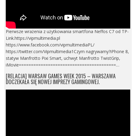
Pierwsze wrażenia z użytkowania smartfona Neffos C7 od TP-
Link.https://vipmultimedia.pl
https://www.facebook.com/vipmultimediaPL/
https://twitter.com/Vipmultimedia1Czym nagrywamy?iPhone 8,
statyw Manfrotto Pixi Smart, uchwyt Manfrotto TwistGrip,
iMovie========================================…
[RELACJA] WARSAW GAMES WEEK 2015 – WARSZAWA
DOCZEKAŁA SIĘ NOWEJ IMPREZY GAMINGOWEJ.