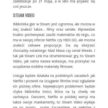
zadebiutuje po 21 maja, a w lato ma pojawić się
coś jeszcze.
STEAM VIDEO
Biblioteka gier w Steam jest ogromna, ale można w
niej znaleźć także… filmy oraz seriale. Wprawdzie
trudno porównywać zasób materiałów do tego, co
ma w swojej ofercie Netflix czy HBO GO, ale można
znaleźć ciekawe propozycje. Da się obejrzeć
chociażby ostatniego Mad Maxa czy serial Weeds. I
tak jak Steam Link ma strumieniować gry, to Steam
Video, jak sama nazwa wskazuje, ma przesyłać na
urządzenia mobilne materiały filmowe.
Usługa będzie działała na podobnych zasadach jak
Netflix i pozwoli na ściąganie filmów oraz oglądanie
ich później ofline. Największym problemem będzie
chyba biblioteka treści, która na tą chwilę nie
zachwyca. Owszem, Netflix w polskiej wersji ma
także swoje mankamenty, to Steam Video wydaje
się po prostu… puste. Szczególnie, że niektóre z