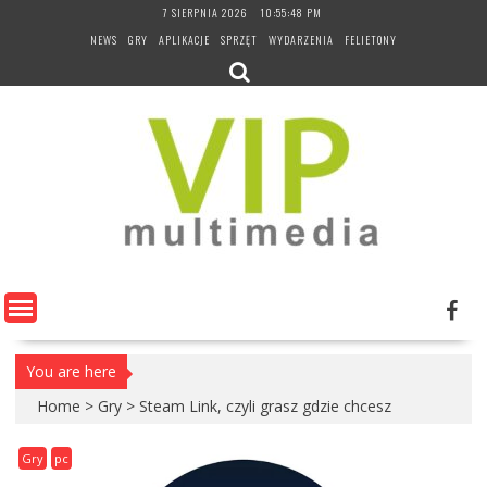
Skip
7 SIERPNIA 2026
10:55:49 PM
to
NEWS
GRY
APLIKACJE
SPRZĘT
WYDARZENIA
FELIETONY
content
You are here
Home
>
Gry
>
Steam Link, czyli grasz gdzie chcesz
Gry
pc