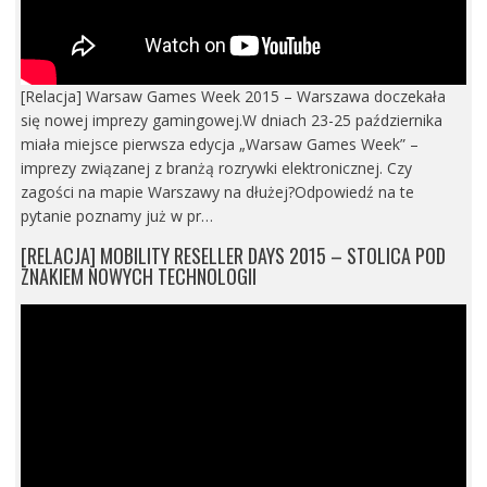
[Relacja] Warsaw Games Week 2015 – Warszawa doczekała
się nowej imprezy gamingowej.W dniach 23-25 października
miała miejsce pierwsza edycja „Warsaw Games Week” –
imprezy związanej z branżą rozrywki elektronicznej. Czy
zagości na mapie Warszawy na dłużej?Odpowiedź na te
pytanie poznamy już w pr…
[RELACJA] MOBILITY RESELLER DAYS 2015 – STOLICA POD
ZNAKIEM NOWYCH TECHNOLOGII