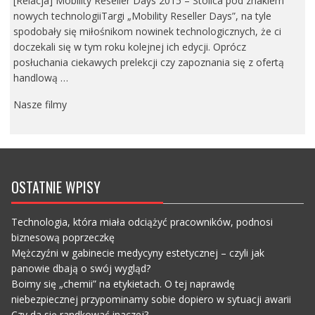
[Relacja] Mobility Reseller Days 2015 – Stolica pod znakiem
nowych technologiiTargi „Mobility Reseller Days”, na tyle
spodobały się miłośnikom nowinek technologicznych, że ci
doczekali się w tym roku kolejnej ich edycji. Oprócz
posłuchania ciekawych prelekcji czy zapoznania się z ofertą
handlową …
Nasze filmy
OSTATNIE WPISY
Technologia, która miała odciążyć pracowników, podnosi
biznesową poprzeczkę
Mężczyźni w gabinecie medycyny estetycznej – czyli jak
panowie dbają o swój wygląd?
Boimy się „chemii” na etykietach. O tej naprawdę
niebezpiecznej przypominamy sobie dopiero w sytuacji awarii
Czy da się randkować inaczej?