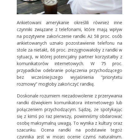
Ankietowani amerykanie określili również inne
czynniki związane z telefonami, które mają wpływ
na pozytywne zakończenie randki. Aż 58 proc. osób
ankietowanych uznało pozostawienie telefonu na
stole za nietakt, 66 proc. zrezygnowałoby z randki w
sytuacji, w której potencjalny partner korzystałby z
komunikatorów internetowych. W 75 proc.
przypadków odebranie połączenia przychodzącego
bez wcześniejszego wyjaśnienia “priorytetu
rozmowy” mogłoby zakończyć randkę.
Doskonale rozumiem niezadowolenie z przerywania
randki dźwiękiem komunikatora internetowego lub
połączeniem przychodzącym. Sądzę, że spotykając
się z kimś po raz pierwszy, powinniśmy obdarować
osobę maksymalną uwagą. To wynika z kultury oraz
szacunku. Ocena randki na podstawie tegoż
czynnika jest w mojej ocenie czymś naturalnym.