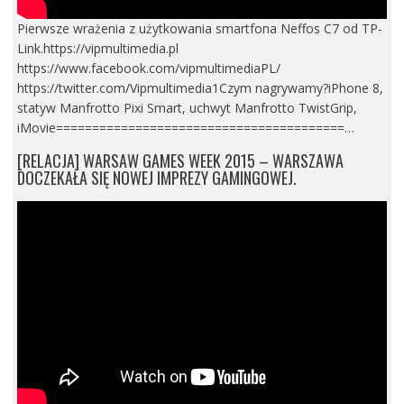
Pierwsze wrażenia z użytkowania smartfona Neffos C7 od TP-
Link.https://vipmultimedia.pl
https://www.facebook.com/vipmultimediaPL/
https://twitter.com/Vipmultimedia1Czym nagrywamy?iPhone 8,
statyw Manfrotto Pixi Smart, uchwyt Manfrotto TwistGrip,
iMovie========================================…
[RELACJA] WARSAW GAMES WEEK 2015 – WARSZAWA
DOCZEKAŁA SIĘ NOWEJ IMPREZY GAMINGOWEJ.