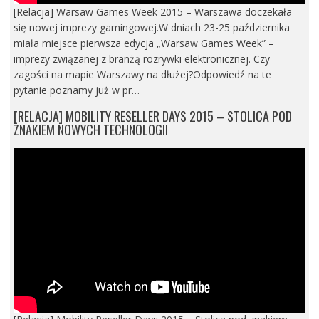
[Relacja] Warsaw Games Week 2015 – Warszawa doczekała
się nowej imprezy gamingowej.W dniach 23-25 października
miała miejsce pierwsza edycja „Warsaw Games Week” –
imprezy związanej z branżą rozrywki elektronicznej. Czy
zagości na mapie Warszawy na dłużej?Odpowiedź na te
pytanie poznamy już w pr…
[RELACJA] MOBILITY RESELLER DAYS 2015 – STOLICA POD
ZNAKIEM NOWYCH TECHNOLOGII