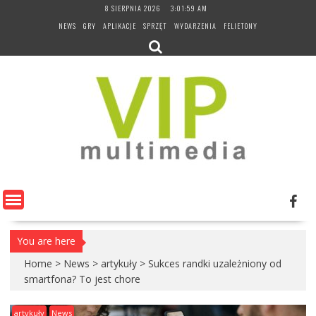
Skip
8 SIERPNIA 2026
3:02:00 AM
to
NEWS
GRY
APLIKACJE
SPRZĘT
WYDARZENIA
FELIETONY
content
You are here
Home
>
News
>
artykuły
>
Sukces randki uzależniony od
smartfona? To jest chore
artykuły
News