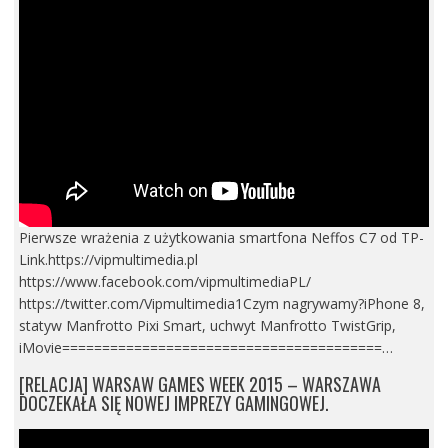
Pierwsze wrażenia z użytkowania smartfona Neffos C7 od TP-
Link.https://vipmultimedia.pl
https://www.facebook.com/vipmultimediaPL/
https://twitter.com/Vipmultimedia1Czym nagrywamy?iPhone 8,
statyw Manfrotto Pixi Smart, uchwyt Manfrotto TwistGrip,
iMovie========================================…
[RELACJA] WARSAW GAMES WEEK 2015 – WARSZAWA
DOCZEKAŁA SIĘ NOWEJ IMPREZY GAMINGOWEJ.