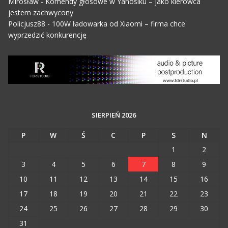
Mirosław
-
Komendy głosowe w Yanosiku – jako kierowca
jestem zachwycony
Policjusz88
-
100W ładowarka od Xiaomi – firma chce
wyprzedzić konkurencję
SIERPIEŃ 2026
P
W
Ś
C
P
S
N
1
2
3
4
5
6
7
8
9
10
11
12
13
14
15
16
17
18
19
20
21
22
23
24
25
26
27
28
29
30
31