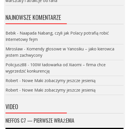
warsztaty i atrakcje od rana
NAJNOWSZE KOMENTARZE
Bebik
-
Naapada Nabang, czyli jak Polacy potrafią robić
Internetowy fejm
Mirosław
-
Komendy głosowe w Yanosiku – jako kierowca
jestem zachwycony
Policjusz88
-
100W ładowarka od Xiaomi – firma chce
wyprzedzić konkurencję
Robert
-
Nowe Maki zobaczymy jeszcze jesienią
Robert
-
Nowe Maki zobaczymy jeszcze jesienią
VIDEO
NEFFOS C7 — PIERWSZE WRAŻENIA