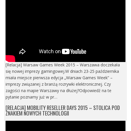
[Relacja] Warsaw Games Week 2015 – Warszawa doczekała
się nowej imprezy gamingowej.W dniach 23-25 października
miała miejsce pierwsza edycja „Warsaw Games Week” –
imprezy związanej z branżą rozrywki elektronicznej. Czy
zagości na mapie Warszawy na dłużej?Odpowiedź na te
pytanie poznamy już w pr…
[RELACJA] MOBILITY RESELLER DAYS 2015 – STOLICA POD
ZNAKIEM NOWYCH TECHNOLOGII