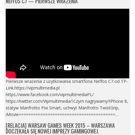
NEFFOS C7 — PIERWSZE WRAŻENIA
Pierwsze wrażenia z użytkowania smartfona Neffos C7 od TP-
Link.https://vipmultimedia.pl
https://www.facebook.com/vipmultimediaPL/
https://twitter.com/Vipmultimedia1Czym nagrywamy?iPhone 8,
statyw Manfrotto Pixi Smart, uchwyt Manfrotto TwistGrip,
iMovie========================================…
[RELACJA] WARSAW GAMES WEEK 2015 – WARSZAWA
DOCZEKAŁA SIĘ NOWEJ IMPREZY GAMINGOWEJ.