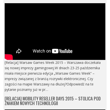
[Relacja] Warsaw Games Week 2015 – Warszawa doczekała
się nowej imprezy gamingowej.W dniach 23-25 października
miała miejsce pierwsza edycja „Warsaw Games Week” –
imprezy związanej z branżą rozrywki elektronicznej. Czy
zagości na mapie Warszawy na dłużej?Odpowiedź na te
pytanie poznamy już w pr…
[RELACJA] MOBILITY RESELLER DAYS 2015 – STOLICA POD
ZNAKIEM NOWYCH TECHNOLOGII