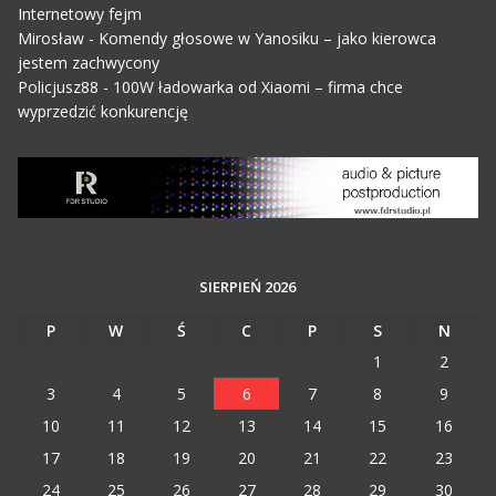
Internetowy fejm
Mirosław
-
Komendy głosowe w Yanosiku – jako kierowca
jestem zachwycony
Policjusz88
-
100W ładowarka od Xiaomi – firma chce
wyprzedzić konkurencję
SIERPIEŃ 2026
P
W
Ś
C
P
S
N
1
2
3
4
5
6
7
8
9
10
11
12
13
14
15
16
17
18
19
20
21
22
23
24
25
26
27
28
29
30