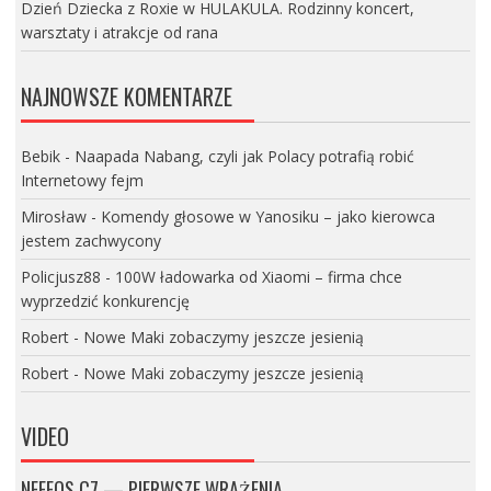
Dzień Dziecka z Roxie w HULAKULA. Rodzinny koncert,
warsztaty i atrakcje od rana
NAJNOWSZE KOMENTARZE
Bebik
-
Naapada Nabang, czyli jak Polacy potrafią robić
Internetowy fejm
Mirosław
-
Komendy głosowe w Yanosiku – jako kierowca
jestem zachwycony
Policjusz88
-
100W ładowarka od Xiaomi – firma chce
wyprzedzić konkurencję
Robert
-
Nowe Maki zobaczymy jeszcze jesienią
Robert
-
Nowe Maki zobaczymy jeszcze jesienią
VIDEO
NEFFOS C7 — PIERWSZE WRAŻENIA