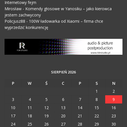
Internetowy fejm
Mirosław
-
Komendy głosowe w Yanosiku – jako kierowca
jestem zachwycony
Policjusz88
-
100W ładowarka od Xiaomi – firma chce
wyprzedzić konkurencję
SIERPIEŃ 2026
P
W
Ś
C
P
S
N
1
2
3
4
5
6
7
8
9
10
11
12
13
14
15
16
17
18
19
20
21
22
23
24
25
26
27
28
29
30