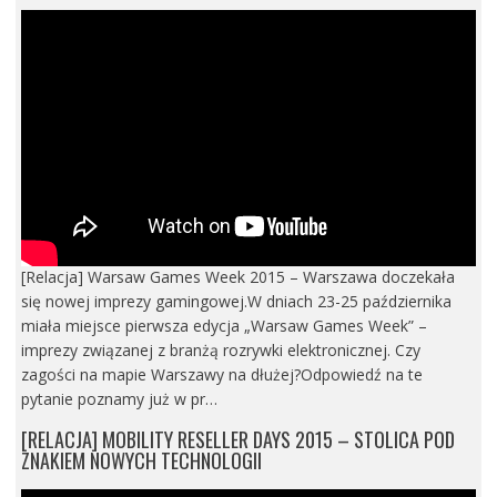
[Relacja] Warsaw Games Week 2015 – Warszawa doczekała
się nowej imprezy gamingowej.W dniach 23-25 października
miała miejsce pierwsza edycja „Warsaw Games Week” –
imprezy związanej z branżą rozrywki elektronicznej. Czy
zagości na mapie Warszawy na dłużej?Odpowiedź na te
pytanie poznamy już w pr…
[RELACJA] MOBILITY RESELLER DAYS 2015 – STOLICA POD
ZNAKIEM NOWYCH TECHNOLOGII