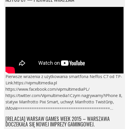
Pierwsze wrażenia z użytkowania smartfona Neffos C7 od TP-
Link.https://vipmultimedia.pl
https://www.facebook.com/vipmultimediaPL/
https://twitter.com/Vipmultimedia1Czym nagrywamy?iPhone 8,
statyw Manfrotto Pixi Smart, uchwyt Manfrotto TwistGrip,
iMovie========================================…
[RELACJA] WARSAW GAMES WEEK 2015 – WARSZAWA
DOCZEKAŁA SIĘ NOWEJ IMPREZY GAMINGOWEJ.