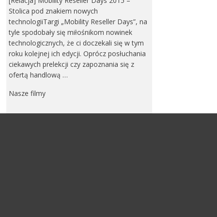
[Relacja] Mobility Reseller Days 2015 –
Stolica pod znakiem nowych
technologiiTargi „Mobility Reseller Days”, na
tyle spodobały się miłośnikom nowinek
technologicznych, że ci doczekali się w tym
roku kolejnej ich edycji. Oprócz posłuchania
ciekawych prelekcji czy zapoznania się z
ofertą handlową …
Nasze filmy