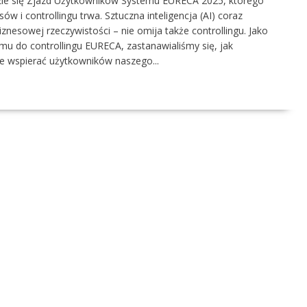
dzie się Zjazd Użytkowników Systemu EURECA 2025, którego
w i controllingu trwa. Sztuczna inteligencja (AI) coraz
znesowej rzeczywistości – nie omija także controllingu. Jako
u do controllingu EURECA, zastanawialiśmy się, jak
ie wspierać użytkowników naszego...