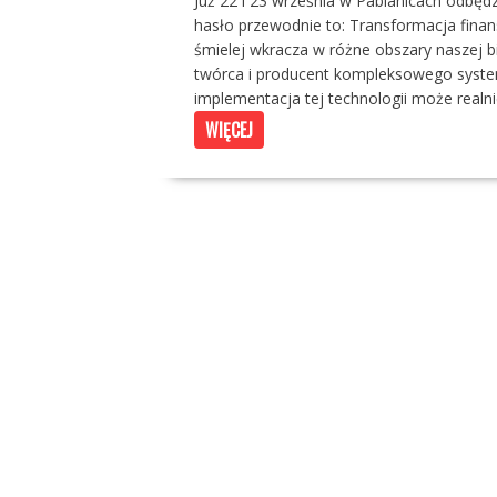
Już 22 i 23 września w Pabianicach odbę
hasło przewodnie to: Transformacja finansó
śmielej wkracza w różne obszary naszej bi
twórca i producent kompleksowego system
implementacja tej technologii może realn
WIĘCEJ