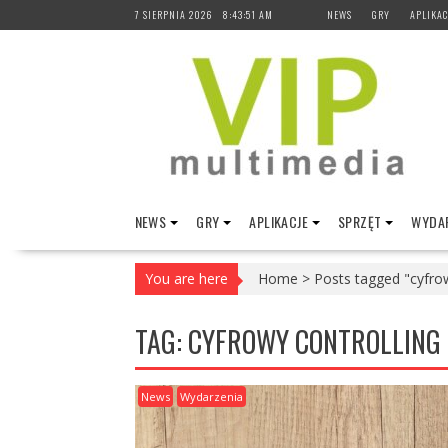
Skip
7 SIERPNIA 2026
8:43:52 AM
NEWS
GRY
APLIKAC
to
content
NEWS
GRY
APLIKACJE
SPRZĘT
WYDAR
You are here
Home
>
Posts tagged "cyfrow
TAG:
CYFROWY CONTROLLING
News
Wydarzenia