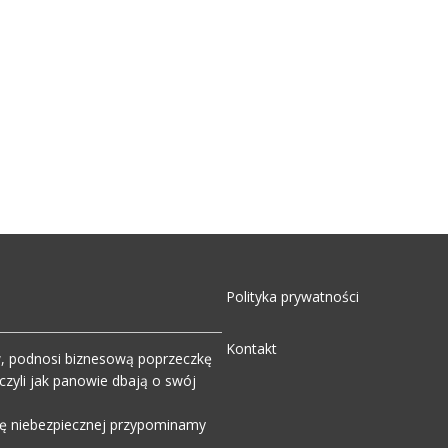
Polityka prywatności
Kontakt
w, podnosi biznesową poprzeczkę
zyli jak panowie dbają o swój
wdę niebezpiecznej przypominamy