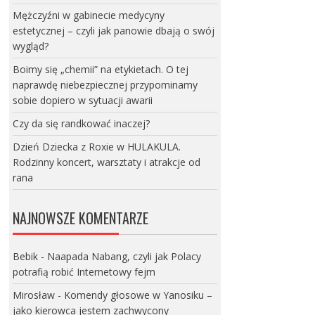
Mężczyźni w gabinecie medycyny
estetycznej – czyli jak panowie dbają o swój
wygląd?
Boimy się „chemii” na etykietach. O tej
naprawdę niebezpiecznej przypominamy
sobie dopiero w sytuacji awarii
Czy da się randkować inaczej?
Dzień Dziecka z Roxie w HULAKULA.
Rodzinny koncert, warsztaty i atrakcje od
rana
NAJNOWSZE KOMENTARZE
Bebik
-
Naapada Nabang, czyli jak Polacy
potrafią robić Internetowy fejm
Mirosław
-
Komendy głosowe w Yanosiku –
jako kierowca jestem zachwycony