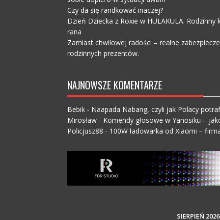
Czy da się randkować inaczej?
Dzień Dziecka z Roxie w HULAKULA. Rodzinny ko
rana
Zamiast chwilowej radości – realne zabezpiecz
rodzinnych prezentów.
NAJNOWSZE KOMENTARZE
Bebik
-
Naapada Nabang, czyli jak Polacy potraf
Mirosław
-
Komendy głosowe w Yanosiku – jak
Policjusz88
-
100W ładowarka od Xiaomi – firma
SIERPIEŃ 2026