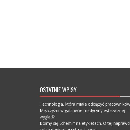
OSTATNIE WPISY
Technologia, która miała odciążyć pracownikó
Mężczyźni w gabinecie medycyny estetycznej – c
wygląd?
Boimy się „chemii” na etykietach. O tej napra
sobie dopiero w sytuacji awarii