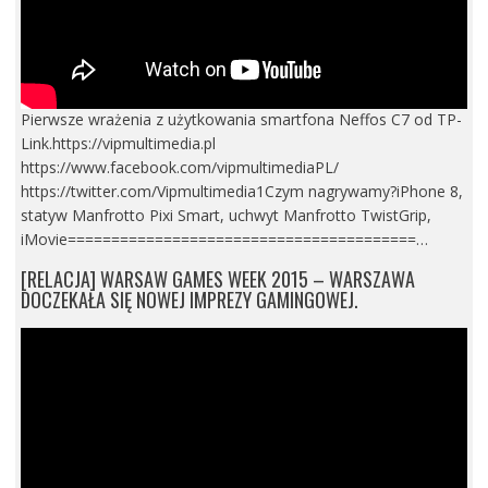
Pierwsze wrażenia z użytkowania smartfona Neffos C7 od TP-
Link.https://vipmultimedia.pl
https://www.facebook.com/vipmultimediaPL/
https://twitter.com/Vipmultimedia1Czym nagrywamy?iPhone 8,
statyw Manfrotto Pixi Smart, uchwyt Manfrotto TwistGrip,
iMovie========================================…
[RELACJA] WARSAW GAMES WEEK 2015 – WARSZAWA
DOCZEKAŁA SIĘ NOWEJ IMPREZY GAMINGOWEJ.