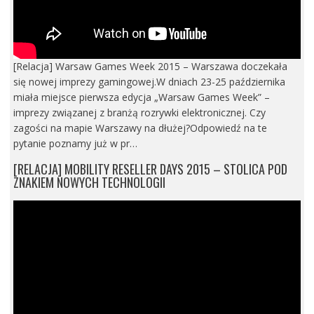
[Relacja] Warsaw Games Week 2015 – Warszawa doczekała
się nowej imprezy gamingowej.W dniach 23-25 października
miała miejsce pierwsza edycja „Warsaw Games Week” –
imprezy związanej z branżą rozrywki elektronicznej. Czy
zagości na mapie Warszawy na dłużej?Odpowiedź na te
pytanie poznamy już w pr…
[RELACJA] MOBILITY RESELLER DAYS 2015 – STOLICA POD
ZNAKIEM NOWYCH TECHNOLOGII