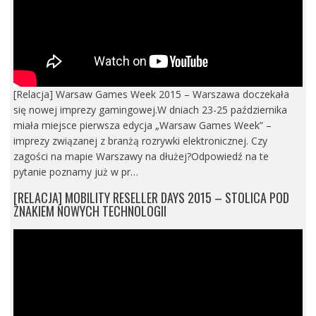
[Relacja] Warsaw Games Week 2015 – Warszawa doczekała
się nowej imprezy gamingowej.W dniach 23-25 października
miała miejsce pierwsza edycja „Warsaw Games Week” –
imprezy związanej z branżą rozrywki elektronicznej. Czy
zagości na mapie Warszawy na dłużej?Odpowiedź na te
pytanie poznamy już w pr…
[RELACJA] MOBILITY RESELLER DAYS 2015 – STOLICA POD
ZNAKIEM NOWYCH TECHNOLOGII