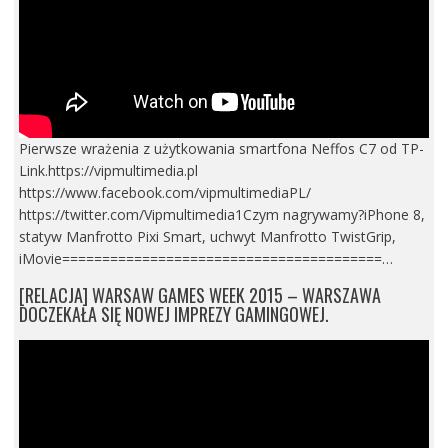
Pierwsze wrażenia z użytkowania smartfona Neffos C7 od TP-
Link.https://vipmultimedia.pl
https://www.facebook.com/vipmultimediaPL/
https://twitter.com/Vipmultimedia1Czym nagrywamy?iPhone 8,
statyw Manfrotto Pixi Smart, uchwyt Manfrotto TwistGrip,
iMovie========================================…
[RELACJA] WARSAW GAMES WEEK 2015 – WARSZAWA
DOCZEKAŁA SIĘ NOWEJ IMPREZY GAMINGOWEJ.