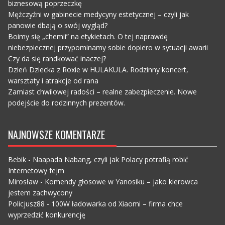
biznesową poprzeczkę
Mężczyźni w gabinecie medycyny estetycznej – czyli jak
panowie dbają o swój wygląd?
Boimy się „chemii” na etykietach. O tej naprawdę
niebezpiecznej przypominamy sobie dopiero w sytuacji awarii
Czy da się randkować inaczej?
Dzień Dziecka z Roxie w HULAKULA. Rodzinny koncert,
warsztaty i atrakcje od rana
Zamiast chwilowej radości – realne zabezpieczenie. Nowe
podejście do rodzinnych prezentów.
NAJNOWSZE KOMENTARZE
Bebik
-
Naapada Nabang, czyli jak Polacy potrafią robić
Internetowy fejm
Mirosław
-
Komendy głosowe w Yanosiku – jako kierowca
jestem zachwycony
Policjusz88
-
100W ładowarka od Xiaomi – firma chce
wyprzedzić konkurencję