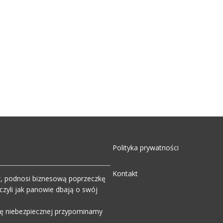
Polityka prywatności
Kontakt
w, podnosi biznesową poprzeczkę
zyli jak panowie dbają o swój
wdę niebezpiecznej przypominamy