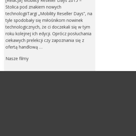
[Relacja] Mobility Reseller Days 2015 –
Stolica pod znakiem nowych
technologiiTargi „Mobility Reseller Days”, na
tyle spodobały się miłośnikom nowinek
technologicznych, że ci doczekali się w tym
roku kolejnej ich edycji. Oprócz posłuchania
ciekawych prelekcji czy zapoznania się z
ofertą handlową …
Nasze filmy