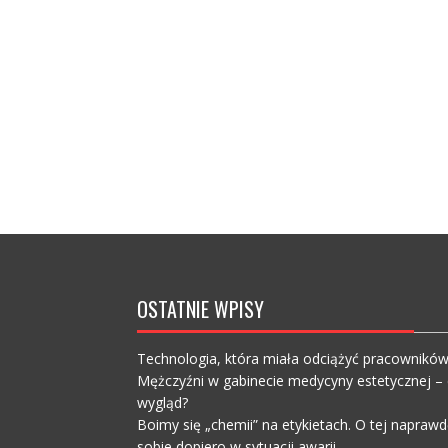
OSTATNIE WPISY
Technologia, która miała odciążyć pracownikó
Mężczyźni w gabinecie medycyny estetycznej – c
wygląd?
Boimy się „chemii” na etykietach. O tej napra
sobie dopiero w sytuacji awarii