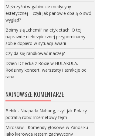
Mężczyźni w gabinecie medycyny
estetycznej – czyli jak panowie dbają o swój
wygląd?
Boimy się „chemii” na etykietach. O tej
naprawdę niebezpiecznej przypominamy
sobie dopiero w sytuacji awarii
Czy da się randkować inaczej?
Dzień Dziecka z Roxie w HULAKULA.
Rodzinny koncert, warsztaty i atrakcje od
rana
NAJNOWSZE KOMENTARZE
Bebik
-
Naapada Nabang, czyli jak Polacy
potrafią robić Internetowy fejm
Mirosław
-
Komendy głosowe w Yanosiku –
jako kierowca jestem zachwycony