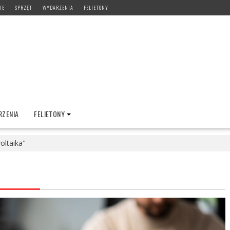
JE
SPRZĘT
WYDARZENIA
FELIETONY
ZENIA
FELIETONY
oltaika"