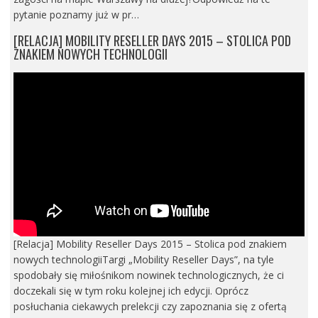
pytanie poznamy już w pr…
[RELACJA] MOBILITY RESELLER DAYS 2015 – STOLICA POD
ZNAKIEM NOWYCH TECHNOLOGII
[Relacja] Mobility Reseller Days 2015 – Stolica pod znakiem
nowych technologiiTargi „Mobility Reseller Days”, na tyle
spodobały się miłośnikom nowinek technologicznych, że ci
doczekali się w tym roku kolejnej ich edycji. Oprócz
posłuchania ciekawych prelekcji czy zapoznania się z ofertą