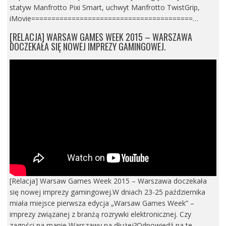
statyw Manfrotto Pixi Smart, uchwyt Manfrotto TwistGrip,
iMovie========================================…
[RELACJA] WARSAW GAMES WEEK 2015 – WARSZAWA
DOCZEKAŁA SIĘ NOWEJ IMPREZY GAMINGOWEJ.
[Relacja] Warsaw Games Week 2015 – Warszawa doczekała
się nowej imprezy gamingowej.W dniach 23-25 października
miała miejsce pierwsza edycja „Warsaw Games Week” –
imprezy związanej z branżą rozrywki elektronicznej. Czy
zagości na mapie Warszawy na dłużej?Odpowiedź na te