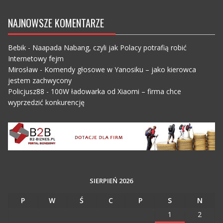
NAJNOWSZE KOMENTARZE
Bebik
-
Naapada Nabang, czyli jak Polacy potrafią robić
Internetowy fejm
Mirosław
-
Komendy głosowe w Yanosiku – jako kierowca
jestem zachwycony
Policjusz88
-
100W ładowarka od Xiaomi – firma chce
wyprzedzić konkurencję
SIERPIEŃ 2026
P
W
Ś
C
P
S
N
1
2