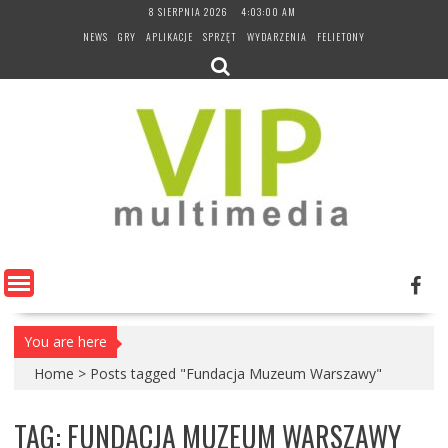
Skip
8 SIERPNIA 2026
4:03:00 AM
to
NEWS
GRY
APLIKACJE
SPRZĘT
WYDARZENIA
FELIETONY
content
You are here
Home
>
Posts tagged "Fundacja Muzeum Warszawy"
TAG:
FUNDACJA MUZEUM WARSZAWY