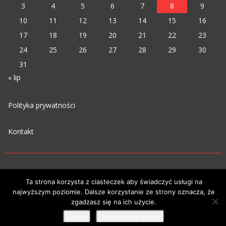
3
4
5
6
7
8
9
10
11
12
13
14
15
16
17
18
19
20
21
22
23
24
25
26
27
28
29
30
31
« lip
Polityka prywatności
Kontakt
Ta strona korzysta z ciasteczek aby świadczyć usługi na
najwyższym poziomie. Dalsze korzystanie ze strony oznacza, że
VIPM © 2023
zgadzasz się na ich użycie.
Zgoda
Dowiedz się więcej