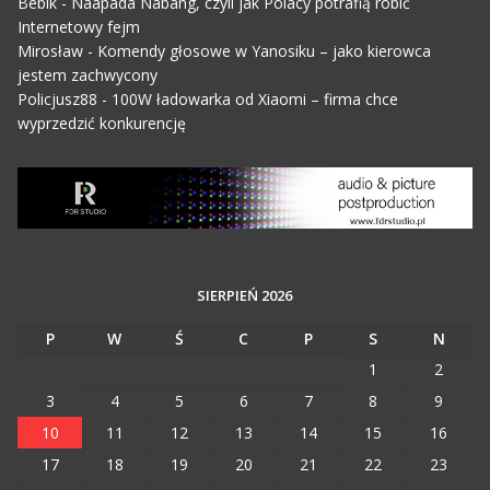
Bebik
-
Naapada Nabang, czyli jak Polacy potrafią robić
Internetowy fejm
Mirosław
-
Komendy głosowe w Yanosiku – jako kierowca
jestem zachwycony
Policjusz88
-
100W ładowarka od Xiaomi – firma chce
wyprzedzić konkurencję
SIERPIEŃ 2026
P
W
Ś
C
P
S
N
1
2
3
4
5
6
7
8
9
10
11
12
13
14
15
16
17
18
19
20
21
22
23