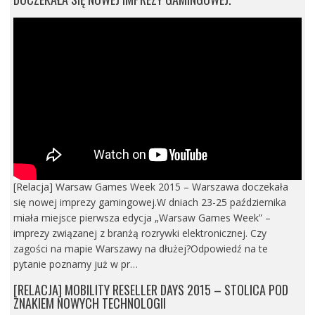
[Relacja] Warsaw Games Week 2015 – Warszawa doczekała
się nowej imprezy gamingowej.W dniach 23-25 października
miała miejsce pierwsza edycja „Warsaw Games Week” –
imprezy związanej z branżą rozrywki elektronicznej. Czy
zagości na mapie Warszawy na dłużej?Odpowiedź na te
pytanie poznamy już w pr…
[RELACJA] MOBILITY RESELLER DAYS 2015 – STOLICA POD
ZNAKIEM NOWYCH TECHNOLOGII