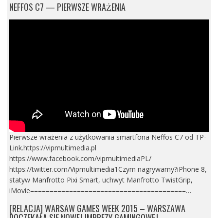
NEFFOS C7 — PIERWSZE WRAŻENIA
Pierwsze wrażenia z użytkowania smartfona Neffos C7 od TP-
Link.https://vipmultimedia.pl
https://www.facebook.com/vipmultimediaPL/
https://twitter.com/Vipmultimedia1Czym nagrywamy?iPhone 8,
statyw Manfrotto Pixi Smart, uchwyt Manfrotto TwistGrip,
iMovie========================================…
[RELACJA] WARSAW GAMES WEEK 2015 – WARSZAWA
DOCZEKAŁA SIĘ NOWEJ IMPREZY GAMINGOWEJ.