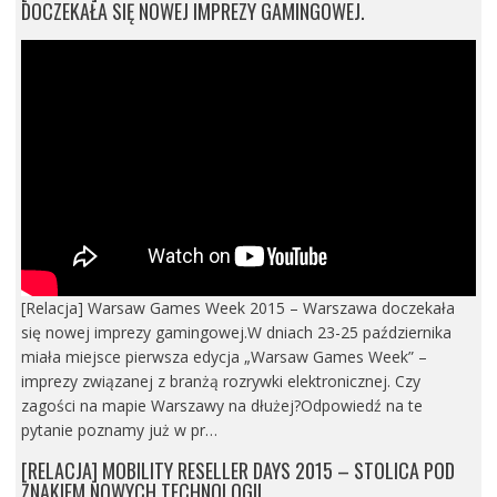
DOCZEKAŁA SIĘ NOWEJ IMPREZY GAMINGOWEJ.
[Relacja] Warsaw Games Week 2015 – Warszawa doczekała
się nowej imprezy gamingowej.W dniach 23-25 października
miała miejsce pierwsza edycja „Warsaw Games Week” –
imprezy związanej z branżą rozrywki elektronicznej. Czy
zagości na mapie Warszawy na dłużej?Odpowiedź na te
pytanie poznamy już w pr…
[RELACJA] MOBILITY RESELLER DAYS 2015 – STOLICA POD
ZNAKIEM NOWYCH TECHNOLOGII