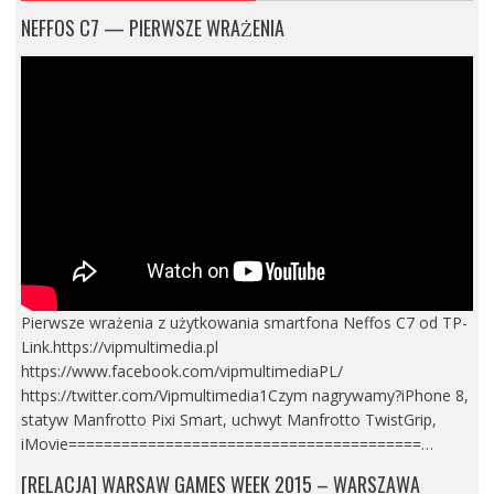
NEFFOS C7 — PIERWSZE WRAŻENIA
Pierwsze wrażenia z użytkowania smartfona Neffos C7 od TP-
Link.https://vipmultimedia.pl
https://www.facebook.com/vipmultimediaPL/
https://twitter.com/Vipmultimedia1Czym nagrywamy?iPhone 8,
statyw Manfrotto Pixi Smart, uchwyt Manfrotto TwistGrip,
iMovie========================================…
[RELACJA] WARSAW GAMES WEEK 2015 – WARSZAWA