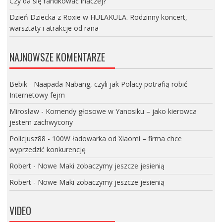
Czy da się randkować inaczej?
Dzień Dziecka z Roxie w HULAKULA. Rodzinny koncert,
warsztaty i atrakcje od rana
NAJNOWSZE KOMENTARZE
Bebik
-
Naapada Nabang, czyli jak Polacy potrafią robić
Internetowy fejm
Mirosław
-
Komendy głosowe w Yanosiku – jako kierowca
jestem zachwycony
Policjusz88
-
100W ładowarka od Xiaomi – firma chce
wyprzedzić konkurencję
Robert
-
Nowe Maki zobaczymy jeszcze jesienią
Robert
-
Nowe Maki zobaczymy jeszcze jesienią
VIDEO