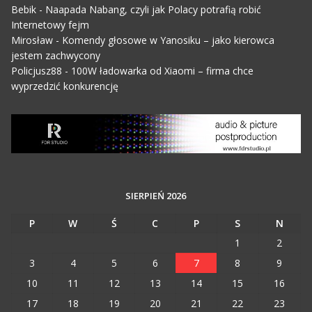
Bebik
-
Naapada Nabang, czyli jak Polacy potrafią robić
Internetowy fejm
Mirosław
-
Komendy głosowe w Yanosiku – jako kierowca
jestem zachwycony
Policjusz88
-
100W ładowarka od Xiaomi – firma chce
wyprzedzić konkurencję
SIERPIEŃ 2026
P
W
Ś
C
P
S
N
1
2
3
4
5
6
7
8
9
10
11
12
13
14
15
16
17
18
19
20
21
22
23