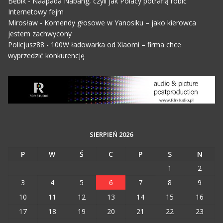
Bebik
-
Naapada Nabang, czyli jak Polacy potrafią robić
Internetowy fejm
Mirosław
-
Komendy głosowe w Yanosiku – jako kierowca
jestem zachwycony
Policjusz88
-
100W ładowarka od Xiaomi – firma chce
wyprzedzić konkurencję
SIERPIEŃ 2026
P
W
Ś
C
P
S
N
1
2
3
4
5
6
7
8
9
10
11
12
13
14
15
16
17
18
19
20
21
22
23