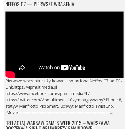
NEFFOS C7 — PIERWSZE WRAŻENIA
Pierwsze wrażenia z użytkowania smartfona Neffos C7 od TP-
Link.https://vipmultimedia.pl
https://www.facebook.com/vipmultimediaPL/
https://twitter.com/Vipmultimedia1Czym nagrywamy?iPhone 8,
statyw Manfrotto Pixi Smart, uchwyt Manfrotto TwistGrip,
iMovie========================================…
[RELACJA] WARSAW GAMES WEEK 2015 – WARSZAWA
DOCZEKAŁA SIĘ NOWEJ IMPREZY GAMINGOWEJ.