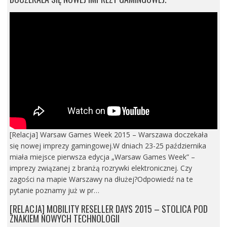
[Relacja] Warsaw Games Week 2015 – Warszawa doczekała
się nowej imprezy gamingowej.W dniach 23-25 października
miała miejsce pierwsza edycja „Warsaw Games Week” –
imprezy związanej z branżą rozrywki elektronicznej. Czy
zagości na mapie Warszawy na dłużej?Odpowiedź na te
pytanie poznamy już w pr…
[RELACJA] MOBILITY RESELLER DAYS 2015 – STOLICA POD
ZNAKIEM NOWYCH TECHNOLOGII