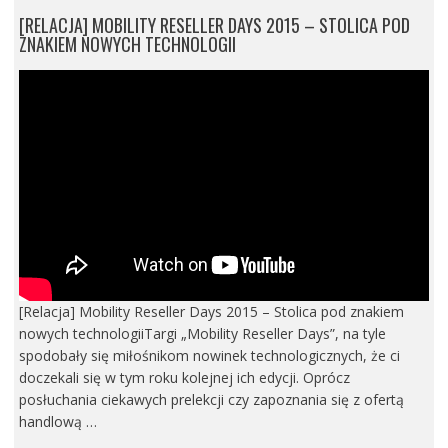
[RELACJA] MOBILITY RESELLER DAYS 2015 – STOLICA POD
ZNAKIEM NOWYCH TECHNOLOGII
[Relacja] Mobility Reseller Days 2015 – Stolica pod znakiem
nowych technologiiTargi „Mobility Reseller Days”, na tyle
spodobały się miłośnikom nowinek technologicznych, że ci
doczekali się w tym roku kolejnej ich edycji. Oprócz
posłuchania ciekawych prelekcji czy zapoznania się z ofertą
handlową …