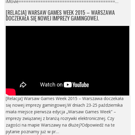
iMovie========================================…
[RELACJA] WARSAW GAMES WEEK 2015 – WARSZAWA
DOCZEKAŁA SIĘ NOWEJ IMPREZY GAMINGOWEJ.
[Relacja] Warsaw Games Week 2015 – Warszawa doczekała
się nowej imprezy gamingowej.W dniach 23-25 października
miała miejsce pierwsza edycja „Warsaw Games Week” –
imprezy związanej z branżą rozrywki elektronicznej. Czy
zagości na mapie Warszawy na dłużej?Odpowiedź na te
pytanie poznamy już w pr…