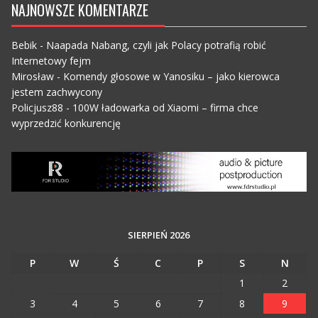
NAJNOWSZE KOMENTARZE
Bebik
-
Naapada Nabang, czyli jak Polacy potrafią robić
Internetowy fejm
Mirosław
-
Komendy głosowe w Yanosiku – jako kierowca
jestem zachwycony
Policjusz88
-
100W ładowarka od Xiaomi – firma chce
wyprzedzić konkurencję
SIERPIEŃ 2026
P
W
Ś
C
P
S
N
1
2
3
4
5
6
7
8
9