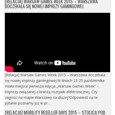
[RELACJA] WARSAW GAMES WEEK 2015 – WARSZAWA
DOCZEKAŁA SIĘ NOWEJ IMPREZY GAMINGOWEJ.
[Relacja] Warsaw Games Week 2015 – Warszawa doczekała
się nowej imprezy gamingowej.W dniach 23-25 października
miała miejsce pierwsza edycja „Warsaw Games Week” –
imprezy związanej z branżą rozrywki elektronicznej. Czy
zagości na mapie Warszawy na dłużej?Odpowiedź na te
pytanie poznamy już w pr…
[RELACJA] MOBILITY RESELLER DAYS 2015 – STOLICA POD