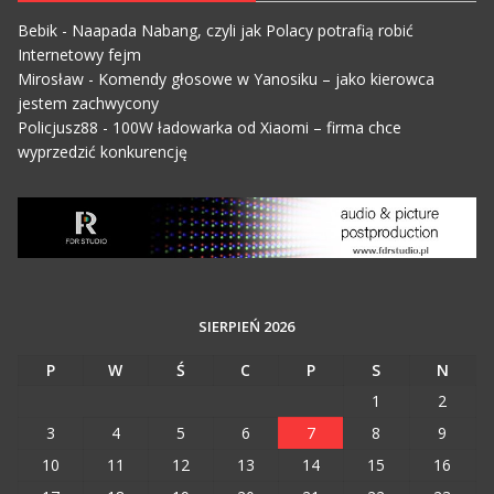
Bebik
-
Naapada Nabang, czyli jak Polacy potrafią robić
Internetowy fejm
Mirosław
-
Komendy głosowe w Yanosiku – jako kierowca
jestem zachwycony
Policjusz88
-
100W ładowarka od Xiaomi – firma chce
wyprzedzić konkurencję
SIERPIEŃ 2026
P
W
Ś
C
P
S
N
1
2
3
4
5
6
7
8
9
10
11
12
13
14
15
16